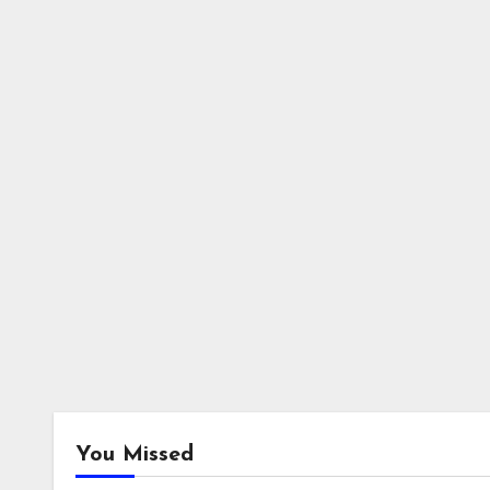
You Missed