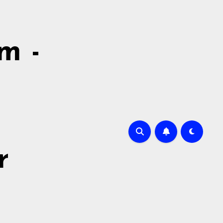
m -
g
r