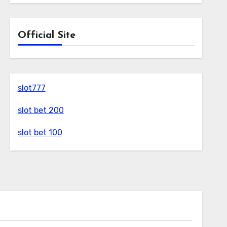
Official Site
slot777
slot bet 200
slot bet 100