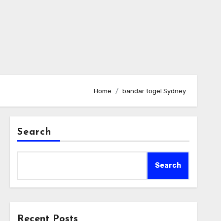
Home
bandar togel Sydney
Search
Search
Recent Posts