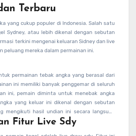
dan Terbaru
a yang cukup populer di Indonesia. Salah satu
gel Sydney, atau lebih dikenal dengan sebutan
masi terkini mengenai keluaran Sidney dan live
 peluang mereka dalam permainan ini.
entuk permainan tebak angka yang berasal dari
ainan ini memiliki banyak penggemar di seluruh
nan ini, pemain diminta untuk menebak angka
ngka yang keluar ini dikenal dengan sebutan
g mengikuti hasil undian ini secara langsung
n Fitur Live Sdy
ra pemain togel adalah live draw sdy. Fitur ini