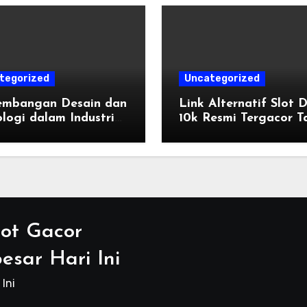
tegorized
Uncategorized
embangan Desain dan
Link Alternatif Slot 
logi dalam Industri
10k Resmi Tergacor T
 Digital Modern
Blokir Aman Dan Cep
lot Gacor
sar Hari Ini
Ini