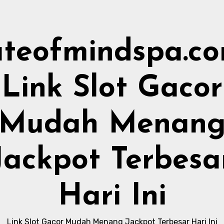
ateofmindspa.co
Link Slot Gacor
Mudah Menan
Jackpot Terbesa
Hari Ini
Link Slot Gacor Mudah Menang Jackpot Terbesar Hari Ini