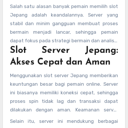
itu, RTP (Return to Player) pada slot Jepang
Salah satu alasan banyak pemain memilih slot
cenderung tinggi, memberikan peluang
Jepang adalah keandalannya. Server yang
kemenangan lebih besar dibandingkan slot dari
stabil dan minim gangguan membuat proses
server lain.
bermain menjadi lancar, sehingga pemain
dapat fokus pada strategi bermain dan analisis
Slot Server Jepang:
pola kemenangan.
Akses Cepat dan Aman
Menggunakan slot server Jepang memberikan
keuntungan besar bagi pemain online. Server
ini biasanya memiliki koneksi cepat, sehingga
proses spin tidak lag dan transaksi dapat
dilakukan dengan aman. Keamanan server
Jepang juga diawasi ketat, menjadikan data
Selain itu, server ini mendukung berbagai
pribadi dan transaksi finansial pemain tetap