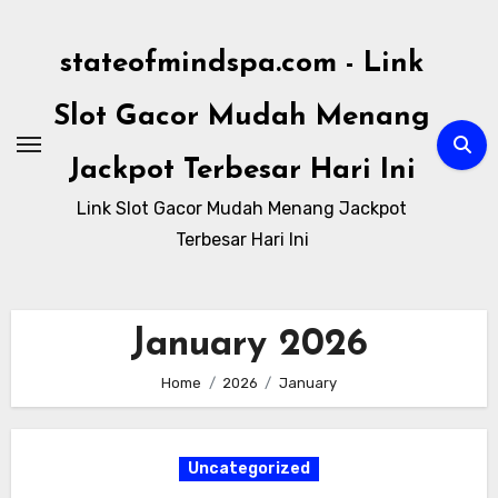
Skip
to
stateofmindspa.com - Link
content
Slot Gacor Mudah Menang
Jackpot Terbesar Hari Ini
Link Slot Gacor Mudah Menang Jackpot
Terbesar Hari Ini
January 2026
Home
2026
January
Uncategorized