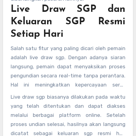
Live Draw SGP dan
Keluaran SGP Resmi
Setiap Hari
Salah satu fitur yang paling dicari oleh pemain
adalah live draw sgp. Dengan adanya siaran
langsung, pemain dapat menyaksikan proses
pengundian secara real-time tanpa perantara.
Hal ini meningkatkan kepercayaan serta
memastikan bahwa hasil undian benar-benar
Live draw sgp biasanya dilakukan pada waktu
sah.
yang telah ditentukan dan dapat diakses
melalui berbagai platform online. Setelah
proses undian selesai, hasilnya akan langsung
dicatat sebagai keluaran sgp resmi hari