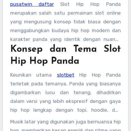
pusatwin daftar
Slot Hip Hop Panda
merupakan salah satu permainan slot online
yang mengusung konsep tidak biasa dengan
menggabungkan budaya hip hop modern dan
karakter panda yang identik dengan nuansa
Konsep dan Tema Slot
Asia. Permainan ini dirancang untuk
memberikan pengalaman visual dan audio yang
Hip Hop Panda
segar, terutama bagi pemain yang menyukai
tema musik, street culture, dan gaya
Keunikan utama
slotbet
Hip Hop Panda
permainan yang dinamis. Dengan tampilan
terletak pada temanya. Panda yang biasanya
warna cerah serta animasi yang atraktif, Slot
digambarkan lucu dan tenang, dihadirkan
Hip Hop Panda berhasil mencuri perhatian sejak
dalam versi yang lebih ekspresif dengan gaya
pertama kali dimainkan.
hip hop lengkap dengan topi, hoodie, dan
aksesoris khas budaya jalanan. Latar belakang
Musik latar yang digunakan juga bernuansa hip
permainan menampilkan suasana kota dengan
hop, memberikan kesan enerjik dan ritme yang