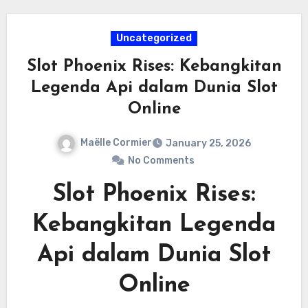
Uncategorized
Slot Phoenix Rises: Kebangkitan
Legenda Api dalam Dunia Slot
Online
Maëlle Cormier
January 25, 2026
No Comments
Slot Phoenix Rises:
Kebangkitan Legenda
Api dalam Dunia Slot
Online