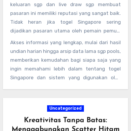
dari singapore pools bersifat publik dan dapat
keluaran sgp dan live draw sgp membuat
diverifikasi kapan saja.
pasaran ini memiliki reputasi yang sangat baik.
Tidak heran jika togel Singapore sering
dijadikan pasaran utama oleh pemain pemula
maupun berpengalaman.
Akses informasi yang lengkap, mulai dari hasil
undian harian hingga arsip data lama sgp pools,
memberikan kemudahan bagi siapa saja yang
ingin memahami lebih dalam tentang togel
Singapore dan sistem yang digunakan oleh
singapore pools.
Uncategorized
Kreativitas Tanpa Batas:
Menggabungkan Scatter Hitam