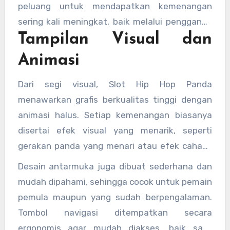
kemenangan.
peluang untuk mendapatkan kemenangan
sering kali meningkat, baik melalui pengganda
Tampilan Visual dan
nilai maupun kemunculan simbol khusus yang
lebih sering. Fitur-fitur tersebut membuat
Animasi
permainan terasa lebih variatif dan tidak
membosankan.
Dari segi visual, Slot Hip Hop Panda
menawarkan grafis berkualitas tinggi dengan
animasi halus. Setiap kemenangan biasanya
disertai efek visual yang menarik, seperti
gerakan panda yang menari atau efek cahaya
yang mengikuti irama musik. Detail grafis yang
Desain antarmuka juga dibuat sederhana dan
diperhatikan dengan baik membuat pemain
mudah dipahami, sehingga cocok untuk pemain
merasa lebih terlibat dalam permainan.
pemula maupun yang sudah berpengalaman.
Tombol navigasi ditempatkan secara
ergonomis agar mudah diakses, baik saat