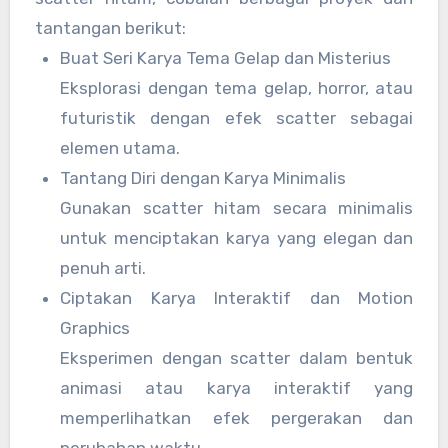
tantangan berikut:
Buat Seri Karya Tema Gelap dan Misterius
Eksplorasi dengan tema gelap, horror, atau
futuristik dengan efek scatter sebagai
elemen utama.
Tantang Diri dengan Karya Minimalis
Gunakan scatter hitam secara minimalis
untuk menciptakan karya yang elegan dan
penuh arti.
Ciptakan Karya Interaktif dan Motion
Graphics
Eksperimen dengan scatter dalam bentuk
animasi atau karya interaktif yang
memperlihatkan efek pergerakan dan