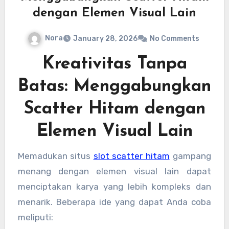
dengan Elemen Visual Lain
Nora
January 28, 2026
No Comments
Kreativitas Tanpa
Batas: Menggabungkan
Scatter Hitam dengan
Elemen Visual Lain
Memadukan situs
slot scatter hitam
gampang
menang dengan elemen visual lain dapat
menciptakan karya yang lebih kompleks dan
menarik. Beberapa ide yang dapat Anda coba
meliputi: