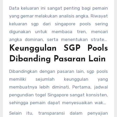
tersebut.
Data keluaran ini sangat penting bagi pemain
yang gemar melakukan analisis angka. Riwayat
keluaran sgp dari singapore pools sering
digunakan untuk membaca tren, mencari
angka dominan, serta menentukan strategi
Keunggulan SGP Pools
pemasangan berikutnya.
Dibanding Pasaran Lain
Dibandingkan dengan pasaran lain, sgp pools
memiliki sejumlah keunggulan yang
membuatnya lebih diminati. Pertama, jadwal
pengundian togel Singapore sangat konsisten,
sehingga pemain dapat menyesuaikan waktu
bermain dengan mudah. Kedua, hasil undian
Selain itu, transparansi dalam penyajian