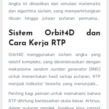
Dengan memahami RTP secara mendalam,
Angka ini dihasilkan dari simulasi matematis
pemain bisa mendapatkan gambaran lebih
dan algoritma sistem, yang memperhitungkan
jelas tentang peluang kemenangan, risiko, dan
ribuan hingga jutaan putaran permainan.
cara mengatur strategi bermain yang lebih
Dengan kata lain, RTP lebih menggambarkan
efektif. Artikel ini akan membahas
update
Sistem Orbit4D dan
kemungkinan jangka panjang daripada hasil
RTP Orbit4D
terbaru, lengkap dengan
sesaat. Memahami hal ini menjadi kunci agar
Cara Kerja RTP
penjabaran panjang mengenai sistem dan cara
pemain tidak salah persepsi terhadap
kerjanya, khusus untuk pemula maupun
Orbit4D menggunakan sistem angka yang
mekanisme permainan.
pemain berpengalaman.
relatif kompleks, yang dikombinasikan dengan
mekanisme
random number generator
(RNG)
untuk menentukan hasil setiap putaran. RTP
menjadi indikator teoretis yang menunjukkan
persentase kemenangan yang dikembalikan ke
Penting bagi pemain untuk memahami bahwa
pemain dalam jangka panjang. Misalnya, jika
RTP dihitung berdasarkan skala besar. Artinya,
sebuah permainan memiliki RTP 96%, secara
dalam putaran pendek, hasilnya bisa sangat