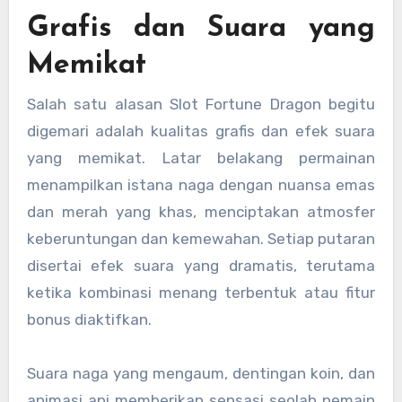
Grafis dan Suara yang
Memikat
Salah satu alasan Slot Fortune Dragon begitu
digemari adalah kualitas grafis dan efek suara
yang memikat. Latar belakang permainan
menampilkan istana naga dengan nuansa emas
dan merah yang khas, menciptakan atmosfer
keberuntungan dan kemewahan. Setiap putaran
disertai efek suara yang dramatis, terutama
ketika kombinasi menang terbentuk atau fitur
bonus diaktifkan.
Suara naga yang mengaum, dentingan koin, dan
animasi api memberikan sensasi seolah pemain