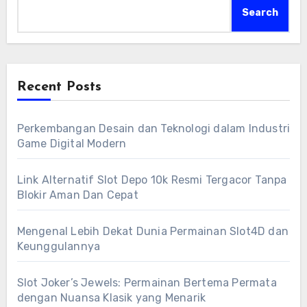
Search
Recent Posts
Perkembangan Desain dan Teknologi dalam Industri
Game Digital Modern
Link Alternatif Slot Depo 10k Resmi Tergacor Tanpa
Blokir Aman Dan Cepat
Mengenal Lebih Dekat Dunia Permainan Slot4D dan
Keunggulannya
Slot Joker’s Jewels: Permainan Bertema Permata
dengan Nuansa Klasik yang Menarik