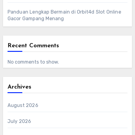
Panduan Lengkap Bermain di Orbit4d Slot Online
Gacor Gampang Menang
Recent Comments
No comments to show.
Archives
August 2026
July 2026