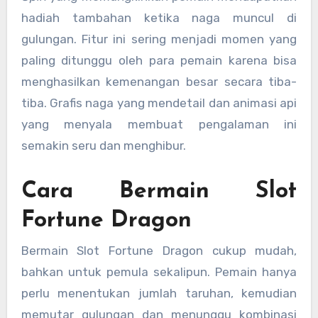
hadiah tambahan ketika naga muncul di
gulungan. Fitur ini sering menjadi momen yang
paling ditunggu oleh para pemain karena bisa
menghasilkan kemenangan besar secara tiba-
tiba. Grafis naga yang mendetail dan animasi api
yang menyala membuat pengalaman ini
semakin seru dan menghibur.
Cara Bermain Slot
Fortune Dragon
Bermain Slot Fortune Dragon cukup mudah,
bahkan untuk pemula sekalipun. Pemain hanya
perlu menentukan jumlah taruhan, kemudian
memutar gulungan dan menunggu kombinasi