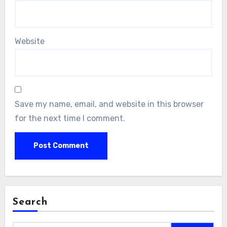
Website
Save my name, email, and website in this browser
for the next time I comment.
Search