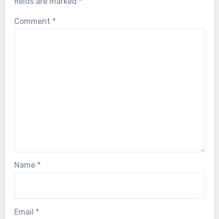
fields are marked
*
Comment
*
Name
*
Email
*