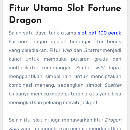
Fitur Utama Slot Fortune
Dragon
Salah satu daya tarik utama
slot bet 100 perak
Fortune Dragon adalah berbagai fitur bonus
yang disediakan. Fitur
Wild
dan
Scatter
menjadi
kunci untuk membuka putaran gratis dan
multiplikator kemenangan. Simbol
Wild
dapat
menggantikan simbol lain untuk menciptakan
kombinasi menang, sedangkan simbol
Scatter
biasanya memicu mode putaran gratis yang bisa
meningkatkan peluang meraih jackpot.
Selain itu, slot ini juga menawarkan fitur
Dragon
Spin
yang memungkinkan pemain mendapatkan