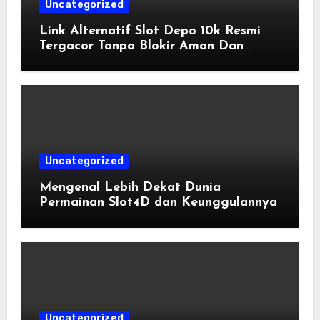
Uncategorized
Link Alternatif Slot Depo 10k Resmi
Tergacor Tanpa Blokir Aman Dan
Cepat
Uncategorized
Mengenal Lebih Dekat Dunia
Permainan Slot4D dan Keunggulannya
Uncategorized