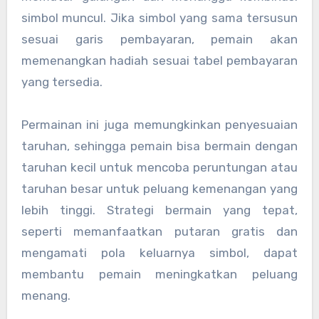
simbol muncul. Jika simbol yang sama tersusun
sesuai garis pembayaran, pemain akan
memenangkan hadiah sesuai tabel pembayaran
yang tersedia.
Permainan ini juga memungkinkan penyesuaian
taruhan, sehingga pemain bisa bermain dengan
taruhan kecil untuk mencoba peruntungan atau
taruhan besar untuk peluang kemenangan yang
lebih tinggi. Strategi bermain yang tepat,
seperti memanfaatkan putaran gratis dan
mengamati pola keluarnya simbol, dapat
membantu pemain meningkatkan peluang
menang.