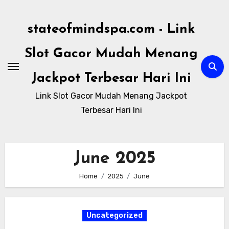
Skip
to
stateofmindspa.com - Link
content
Slot Gacor Mudah Menang
Jackpot Terbesar Hari Ini
Link Slot Gacor Mudah Menang Jackpot
Terbesar Hari Ini
June 2025
Home
2025
June
Uncategorized