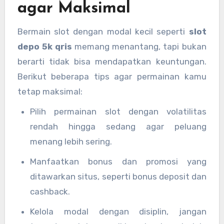
agar Maksimal
Bermain slot dengan modal kecil seperti
slot
depo 5k qris
memang menantang, tapi bukan
berarti tidak bisa mendapatkan keuntungan.
Berikut beberapa tips agar permainan kamu
tetap maksimal:
Pilih permainan slot dengan volatilitas
rendah hingga sedang agar peluang
menang lebih sering.
Manfaatkan bonus dan promosi yang
ditawarkan situs, seperti bonus deposit dan
cashback.
Kelola modal dengan disiplin, jangan