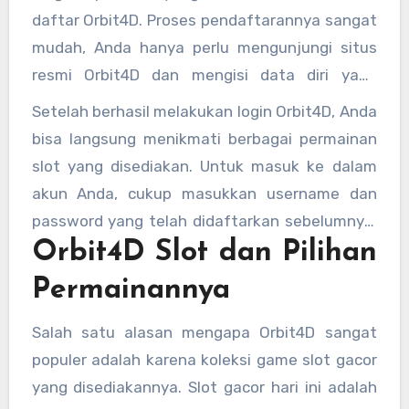
daftar Orbit4D. Proses pendaftarannya sangat
mudah, Anda hanya perlu mengunjungi situs
resmi Orbit4D dan mengisi data diri yang
diperlukan. Setelah proses pendaftaran
Setelah berhasil melakukan login Orbit4D, Anda
selesai, Anda dapat melanjutkan ke langkah
bisa langsung menikmati berbagai permainan
berikutnya, yaitu login Orbit4D.
slot yang disediakan. Untuk masuk ke dalam
akun Anda, cukup masukkan username dan
password yang telah didaftarkan sebelumnya,
Orbit4D Slot dan Pilihan
dan Anda sudah siap untuk memulai bermain.
Permainannya
Salah satu alasan mengapa Orbit4D sangat
populer adalah karena koleksi game slot gacor
yang disediakannya. Slot gacor hari ini adalah