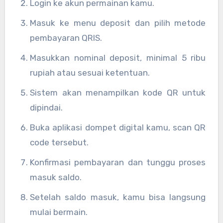
Login ke akun permainan kamu.
Masuk ke menu deposit dan pilih metode
pembayaran QRIS.
Masukkan nominal deposit, minimal 5 ribu
rupiah atau sesuai ketentuan.
Sistem akan menampilkan kode QR untuk
dipindai.
Buka aplikasi dompet digital kamu, scan QR
code tersebut.
Konfirmasi pembayaran dan tunggu proses
masuk saldo.
Setelah saldo masuk, kamu bisa langsung
mulai bermain.