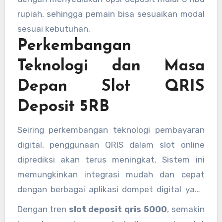
rupiah, sehingga pemain bisa sesuaikan modal
sesuai kebutuhan.
Perkembangan
Teknologi dan Masa
Depan Slot QRIS
Deposit 5RB
Seiring perkembangan teknologi pembayaran
digital, penggunaan QRIS dalam slot online
diprediksi akan terus meningkat. Sistem ini
memungkinkan integrasi mudah dan cepat
dengan berbagai aplikasi dompet digital yang
semakin populer.
Dengan tren
slot deposit qris 5000
, semakin