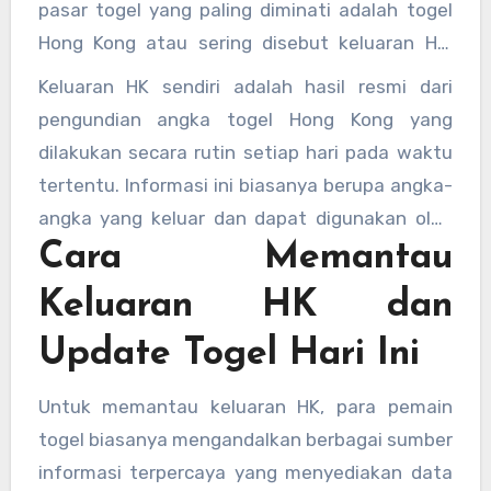
pasar togel yang paling diminati adalah togel
Hong Kong atau sering disebut keluaran HK.
Bagi para penggemar togel, mengetahui hasil
Keluaran HK sendiri adalah hasil resmi dari
keluaran HK secara tepat waktu sangat
pengundian angka togel Hong Kong yang
penting karena menjadi dasar dalam
dilakukan secara rutin setiap hari pada waktu
menentukan angka taruhan berikutnya. Oleh
tertentu. Informasi ini biasanya berupa angka-
sebab itu, informasi terkait
togel hari ini
angka yang keluar dan dapat digunakan oleh
selalu menjadi incaran para pemain togel.
Cara Memantau
pemain sebagai acuan untuk analisa dan
prediksi angka togel berikutnya. Berbeda
Keluaran HK dan
dengan jenis togel lainnya, keluaran HK dikenal
Update Togel Hari Ini
memiliki data yang cukup transparan dan
mudah diakses.
Untuk memantau keluaran HK, para pemain
togel biasanya mengandalkan berbagai sumber
informasi terpercaya yang menyediakan data