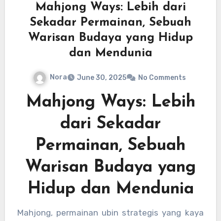
Mahjong Ways: Lebih dari
Sekadar Permainan, Sebuah
Warisan Budaya yang Hidup
dan Mendunia
Nora
June 30, 2025
No Comments
Mahjong Ways: Lebih
dari Sekadar
Permainan, Sebuah
Warisan Budaya yang
Hidup dan Mendunia
Mahjong, permainan ubin strategis yang kaya