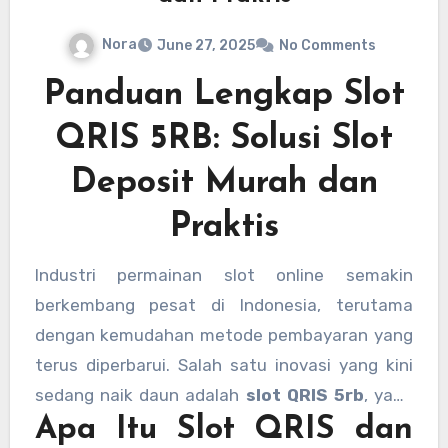
Nora
June 27, 2025
No Comments
Panduan Lengkap Slot
QRIS 5RB: Solusi Slot
Deposit Murah dan
Praktis
Industri permainan slot online semakin
berkembang pesat di Indonesia, terutama
dengan kemudahan metode pembayaran yang
terus diperbarui. Salah satu inovasi yang kini
sedang naik daun adalah
slot QRIS 5rb
, yang
Apa Itu Slot QRIS dan
memudahkan pemain untuk melakukan