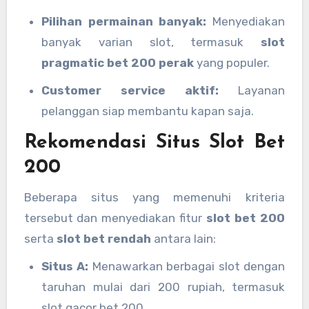
Pilihan permainan banyak:
Menyediakan
banyak varian slot, termasuk
slot
pragmatic bet 200 perak
yang populer.
Customer service aktif:
Layanan
pelanggan siap membantu kapan saja.
Rekomendasi Situs Slot Bet
200
Beberapa situs yang memenuhi kriteria
tersebut dan menyediakan fitur
slot bet 200
serta
slot bet rendah
antara lain:
Situs A:
Menawarkan berbagai slot dengan
taruhan mulai dari 200 rupiah, termasuk
slot gacor bet 200.