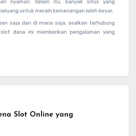
n nyaman. Selain itu, banyak situs yang
 peluang untuk meraih kemenangan lebih besar.
an saja dan di mana saja, asalkan terhubung
s slot dana ini memberikan pengalaman yang
na Slot Online yang