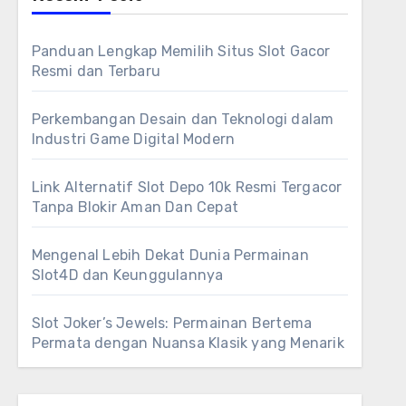
Panduan Lengkap Memilih Situs Slot Gacor
Resmi dan Terbaru
Perkembangan Desain dan Teknologi dalam
Industri Game Digital Modern
Link Alternatif Slot Depo 10k Resmi Tergacor
Tanpa Blokir Aman Dan Cepat
Mengenal Lebih Dekat Dunia Permainan
Slot4D dan Keunggulannya
Slot Joker’s Jewels: Permainan Bertema
Permata dengan Nuansa Klasik yang Menarik