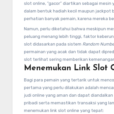
slot online, “gacor” diartikan sebagai mes
dalam bentuk hadiah kecil maupun jackpot b
perhatian banyak pemain, karena mereka b
mendapatkan keuntungan maksimal dengan b
Namun, perlu diketahui bahwa meskipun mes
peluang menang lebih tinggi, faktor keber
slot didasarkan pada sistem
Random Number
permainan yang acak dan tidak dapat dipred
slot terlihat sering memberikan kemenanga
Menemukan Link Slot O
menang saat memainkannya.
Bagi para pemain yang tertarik untuk menco
pertama yang perlu dilakukan adalah menca
judi online yang aman dan dapat diandalka
pribadi serta memastikan transaksi yang lan
menemukan link slot online yang tepat: