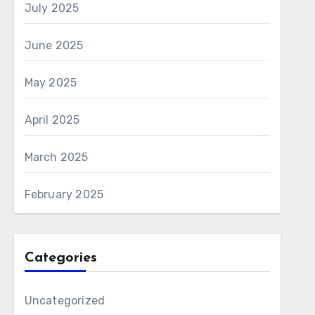
July 2025
June 2025
May 2025
April 2025
March 2025
February 2025
Categories
Uncategorized