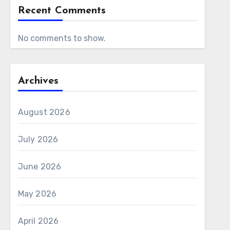
Recent Comments
No comments to show.
Archives
August 2026
July 2026
June 2026
May 2026
April 2026