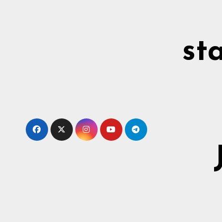
Skip
to
content
st