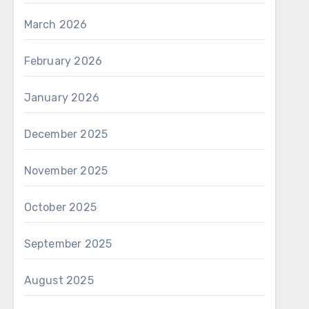
March 2026
February 2026
January 2026
December 2025
November 2025
October 2025
September 2025
August 2025