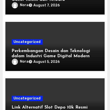
Nora
August 7, 2026
Uncategorized
Perkembangan Desain dan Teknologi
dalam Industri Game Digital Modern
Nora
August 5, 2026
Uncategorized
Link Alternatif Slot Depo 10k Resmi