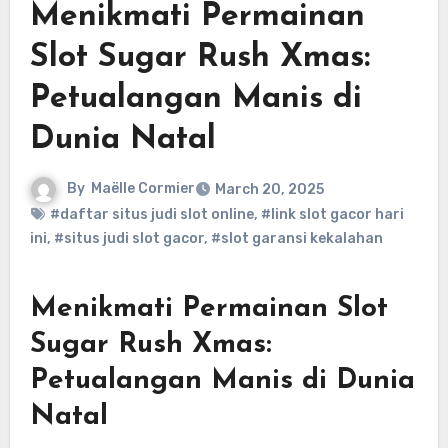
Menikmati Permainan
Slot Sugar Rush Xmas:
Petualangan Manis di
Dunia Natal
By
Maëlle Cormier
March 20, 2025
#daftar situs judi slot online
,
#link slot gacor hari
ini
,
#situs judi slot gacor
,
#slot garansi kekalahan
Menikmati Permainan Slot
Sugar Rush Xmas:
Petualangan Manis di Dunia
Natal