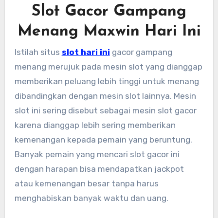
Slot Gacor Gampang
Menang Maxwin Hari Ini
Istilah situs
slot hari ini
gacor
gampang
menang merujuk pada mesin slot yang dianggap
memberikan peluang lebih tinggi untuk menang
dibandingkan dengan mesin slot lainnya. Mesin
slot ini sering disebut sebagai mesin slot gacor
karena dianggap lebih sering memberikan
kemenangan kepada pemain yang beruntung.
Banyak pemain yang mencari slot gacor ini
dengan harapan bisa mendapatkan jackpot
atau kemenangan besar tanpa harus
menghabiskan banyak waktu dan uang.