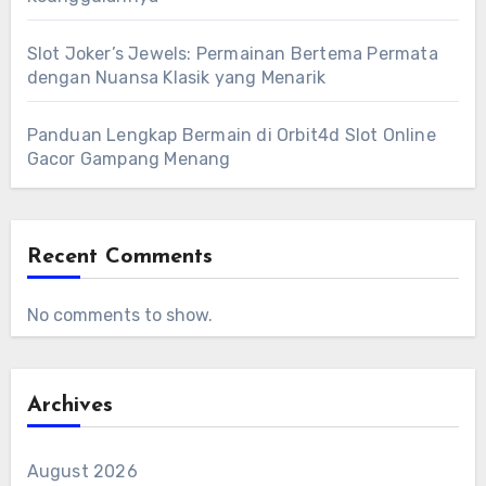
Slot Joker’s Jewels: Permainan Bertema Permata
dengan Nuansa Klasik yang Menarik
Panduan Lengkap Bermain di Orbit4d Slot Online
Gacor Gampang Menang
Recent Comments
No comments to show.
Archives
August 2026