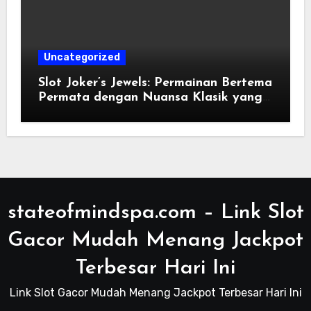
Uncategorized
Slot Joker’s Jewels: Permainan Bertema
Permata dengan Nuansa Klasik yang
Menarik
stateofmindspa.com – Link Slot
Gacor Mudah Menang Jackpot
Terbesar Hari Ini
Link Slot Gacor Mudah Menang Jackpot Terbesar Hari Ini