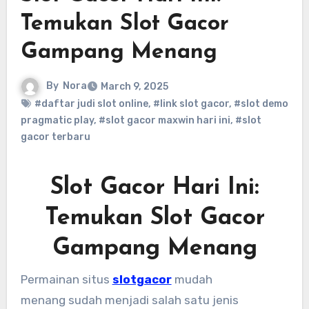
Temukan Slot Gacor
Gampang Menang
By
Nora
March 9, 2025
#daftar judi slot online
,
#link slot gacor
,
#slot demo
pragmatic play
,
#slot gacor maxwin hari ini
,
#slot
gacor terbaru
Slot Gacor Hari Ini:
Temukan Slot Gacor
Gampang Menang
Permainan situs
slotgacor
mudah
menang
sudah menjadi salah satu jenis