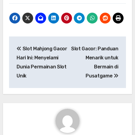
Post
Slot Mahjong Gacor
Slot Gacor: Panduan
navigation
Hari Ini: Menyelami
Menarik untuk
Dunia Permainan Slot
Bermain di
Unik
Pusatgame