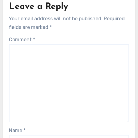
Leave a Reply
Your email address will not be published.
Required
fields are marked
*
Comment
*
Name
*