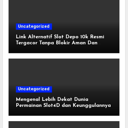
Uncategorized
Link Alternatif Slot Depo 10k Resmi
Tergacor Tanpa Blokir Aman Dan
Cepat
Uncategorized
Mengenal Lebih Dekat Dunia
Permainan Slot4D dan Keunggulannya