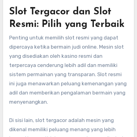
Slot Tergacor dan Slot
Resmi: Pilih yang Terbaik
Penting untuk memilih slot resmi yang dapat
dipercaya ketika bermain judi online. Mesin slot
yang disediakan oleh kasino resmi dan
terpercaya cenderung lebih adil dan memiliki
sistem permainan yang transparan. Slot resmi
ini juga menawarkan peluang kemenangan yang
adil dan memberikan pengalaman bermain yang
menyenangkan.
Di sisi lain, slot tergacor adalah mesin yang
dikenal memiliki peluang menang yang lebih