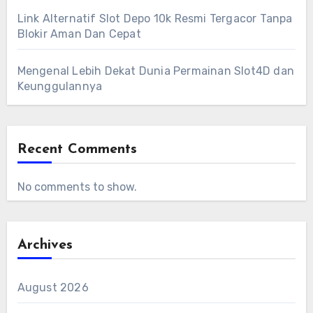
Link Alternatif Slot Depo 10k Resmi Tergacor Tanpa
Blokir Aman Dan Cepat
Mengenal Lebih Dekat Dunia Permainan Slot4D dan
Keunggulannya
Recent Comments
No comments to show.
Archives
August 2026