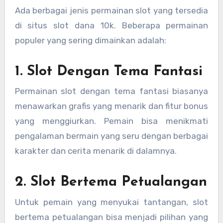
Ada berbagai jenis permainan slot yang tersedia
di situs slot dana 10k. Beberapa permainan
populer yang sering dimainkan adalah:
1. Slot Dengan Tema Fantasi
Permainan slot dengan tema fantasi biasanya
menawarkan grafis yang menarik dan fitur bonus
yang menggiurkan. Pemain bisa menikmati
pengalaman bermain yang seru dengan berbagai
karakter dan cerita menarik di dalamnya.
2. Slot Bertema Petualangan
Untuk pemain yang menyukai tantangan, slot
bertema petualangan bisa menjadi pilihan yang