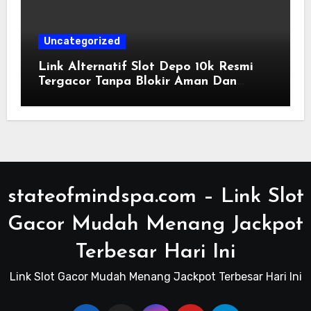
Uncategorized
Link Alternatif Slot Depo 10k Resmi
Tergacor Tanpa Blokir Aman Dan
Cepat
stateofmindspa.com – Link Slot
Gacor Mudah Menang Jackpot
Terbesar Hari Ini
Link Slot Gacor Mudah Menang Jackpot Terbesar Hari Ini