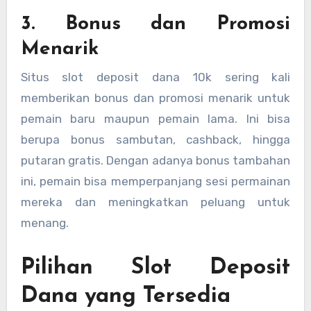
3. Bonus dan Promosi
Menarik
Situs slot deposit dana 10k sering kali
memberikan bonus dan promosi menarik untuk
pemain baru maupun pemain lama. Ini bisa
berupa bonus sambutan, cashback, hingga
putaran gratis. Dengan adanya bonus tambahan
ini, pemain bisa memperpanjang sesi permainan
mereka dan meningkatkan peluang untuk
menang.
Pilihan Slot Deposit
Dana yang Tersedia