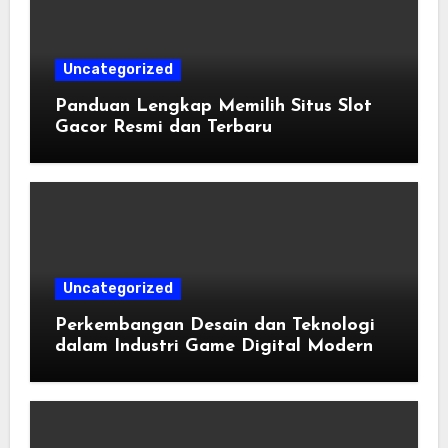
Uncategorized
Panduan Lengkap Memilih Situs Slot
Gacor Resmi dan Terbaru
Uncategorized
Perkembangan Desain dan Teknologi
dalam Industri Game Digital Modern