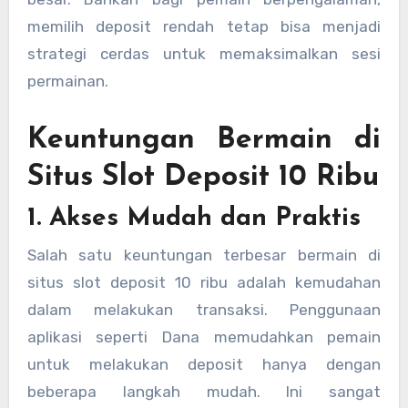
memilih deposit rendah tetap bisa menjadi
strategi cerdas untuk memaksimalkan sesi
permainan.
Keuntungan Bermain di
Situs Slot Deposit 10 Ribu
1. Akses Mudah dan Praktis
Salah satu keuntungan terbesar bermain di
situs slot deposit 10 ribu adalah kemudahan
dalam melakukan transaksi. Penggunaan
aplikasi seperti Dana memudahkan pemain
untuk melakukan deposit hanya dengan
beberapa langkah mudah. Ini sangat