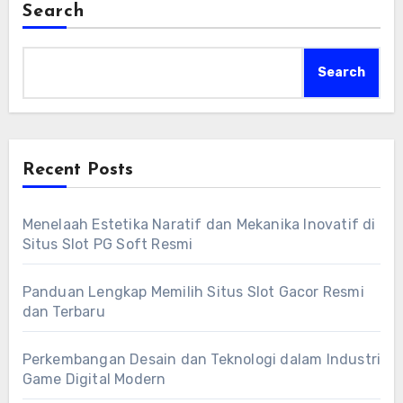
Search
Search
Recent Posts
Menelaah Estetika Naratif dan Mekanika Inovatif di
Situs Slot PG Soft Resmi
Panduan Lengkap Memilih Situs Slot Gacor Resmi
dan Terbaru
Perkembangan Desain dan Teknologi dalam Industri
Game Digital Modern