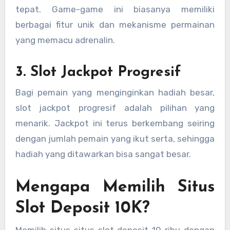
tepat. Game-game ini biasanya memiliki
berbagai fitur unik dan mekanisme permainan
yang memacu adrenalin.
3. Slot Jackpot Progresif
Bagi pemain yang menginginkan hadiah besar,
slot jackpot progresif adalah pilihan yang
menarik. Jackpot ini terus berkembang seiring
dengan jumlah pemain yang ikut serta, sehingga
hadiah yang ditawarkan bisa sangat besar.
Mengapa Memilih Situs
Slot Deposit 10K?