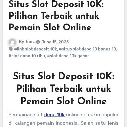
Situs Slot Deposit 10K:
Pilihan Terbaik untuk
Pemain Slot Online
By
Nora
June 15, 2025
#link slot deposit 10k
,
#situs slot depo 10 bonus 10
,
#slot dana 10 ribu
,
#slot depo 10k gacor
Situs Slot Deposit 10K:
Pilihan Terbaik untuk
Pemain Slot Online
Permainan slot
depo 10k
online semakin populer
di kalangan pemain Indonesia. Salah satu jenis