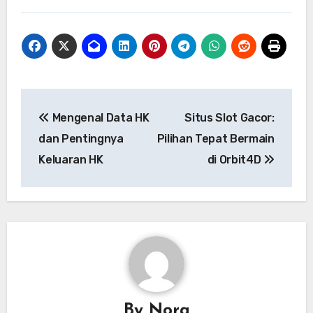
Post
Mengenal Data HK
Situs Slot Gacor:
navigation
dan Pentingnya
Pilihan Tepat Bermain
Keluaran HK
di Orbit4D
By
Nora