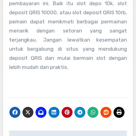
pembayaran ini. Baik itu slot depo 10k, slot
deposit QRIS 10000, atau slot deposit QRIS 10rb,
pemain dapat menikmati berbagai permainan
menarik dengan setoran yang sangat
terjangkau. Jangan lewatkan kesempatan
untuk bergabung di situs yang mendukung
deposit QRIS dan mulai bermain slot dengan
lebih mudah dan praktis.