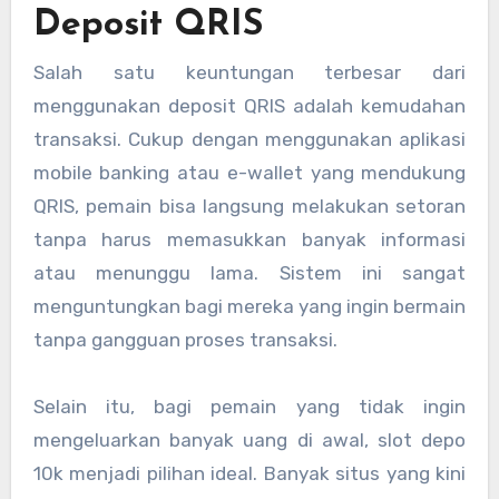
Deposit QRIS
Salah satu keuntungan terbesar dari
menggunakan deposit QRIS adalah kemudahan
transaksi. Cukup dengan menggunakan aplikasi
mobile banking atau e-wallet yang mendukung
QRIS, pemain bisa langsung melakukan setoran
tanpa harus memasukkan banyak informasi
atau menunggu lama. Sistem ini sangat
menguntungkan bagi mereka yang ingin bermain
tanpa gangguan proses transaksi.
Selain itu, bagi pemain yang tidak ingin
mengeluarkan banyak uang di awal, slot depo
10k menjadi pilihan ideal. Banyak situs yang kini