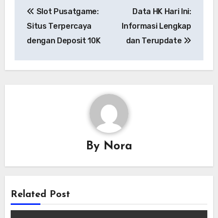
Post
Slot Pusatgame:
Data HK Hari Ini:
navigation
Situs Terpercaya
Informasi Lengkap
dengan Deposit 10K
dan Terupdate
By
Nora
Related Post