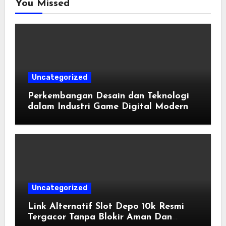
You Missed
Uncategorized
Perkembangan Desain dan Teknologi
dalam Industri Game Digital Modern
Uncategorized
Link Alternatif Slot Depo 10k Resmi
Tergacor Tanpa Blokir Aman Dan