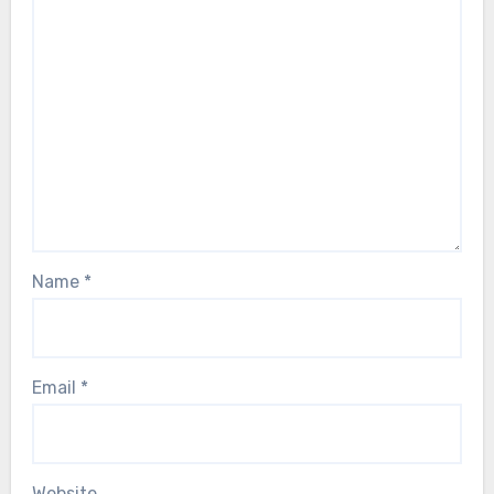
Name
*
Email
*
Website