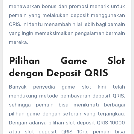
menawarkan bonus dan promosi menarik untuk
pemain yang melakukan deposit menggunakan
QRIS. Ini tentu menambah nilai lebih bagi pemain
yang ingin memaksimalkan pengalaman bermain
mereka.
Pilihan Game Slot
dengan Deposit QRIS
Banyak penyedia game slot kini telah
mendukung metode pembayaran deposit QRIS,
sehingga pemain bisa menikmati berbagai
pilihan game dengan setoran yang terjangkau.
Dengan adanya pilihan slot deposit QRIS 10000
atau slot deposit QRIS 10rb, pemain bisa