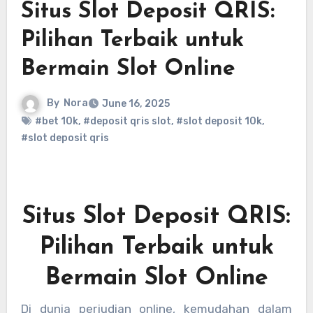
Situs Slot Deposit QRIS:
Pilihan Terbaik untuk
Bermain Slot Online
By
Nora
June 16, 2025
#bet 10k
,
#deposit qris slot
,
#slot deposit 10k
,
#slot deposit qris
Situs Slot Deposit QRIS:
Pilihan Terbaik untuk
Bermain Slot Online
Di dunia perjudian online, kemudahan dalam