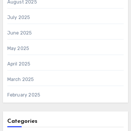
August 2025
July 2025
June 2025
May 2025
April 2025
March 2025
February 2025
Categories