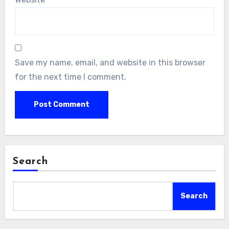
Save my name, email, and website in this browser
for the next time I comment.
Search
Search