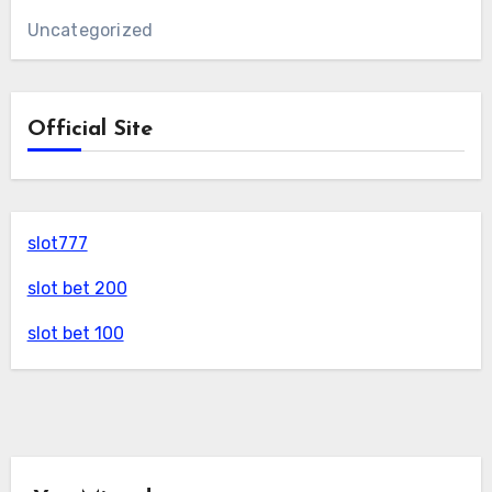
Uncategorized
Official Site
slot777
slot bet 200
slot bet 100