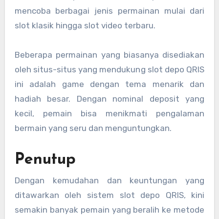
mencoba berbagai jenis permainan mulai dari
slot klasik hingga slot video terbaru.
Beberapa permainan yang biasanya disediakan
oleh situs-situs yang mendukung slot depo QRIS
ini adalah game dengan tema menarik dan
hadiah besar. Dengan nominal deposit yang
kecil, pemain bisa menikmati pengalaman
bermain yang seru dan menguntungkan.
Penutup
Dengan kemudahan dan keuntungan yang
ditawarkan oleh sistem slot depo QRIS, kini
semakin banyak pemain yang beralih ke metode