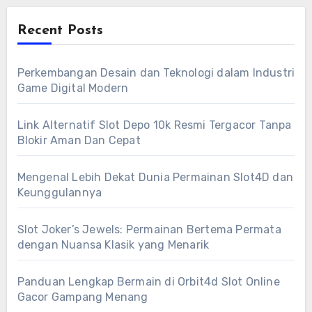
Recent Posts
Perkembangan Desain dan Teknologi dalam Industri
Game Digital Modern
Link Alternatif Slot Depo 10k Resmi Tergacor Tanpa
Blokir Aman Dan Cepat
Mengenal Lebih Dekat Dunia Permainan Slot4D dan
Keunggulannya
Slot Joker’s Jewels: Permainan Bertema Permata
dengan Nuansa Klasik yang Menarik
Panduan Lengkap Bermain di Orbit4d Slot Online
Gacor Gampang Menang