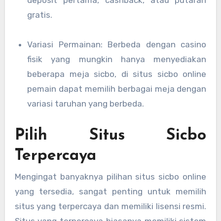
gratis.
Variasi Permainan: Berbeda dengan casino
fisik yang mungkin hanya menyediakan
beberapa meja sicbo, di situs sicbo online
pemain dapat memilih berbagai meja dengan
variasi taruhan yang berbeda.
Pilih Situs Sicbo
Terpercaya
Mengingat banyaknya pilihan situs sicbo online
yang tersedia, sangat penting untuk memilih
situs yang terpercaya dan memiliki lisensi resmi.
Situs yang terpercaya biasanya memiliki sistem