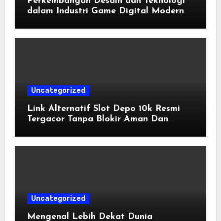
Perkembangan Desain dan Teknologi
dalam Industri Game Digital Modern
Uncategorized
Link Alternatif Slot Depo 10k Resmi
Tergacor Tanpa Blokir Aman Dan
Cepat
Uncategorized
Mengenal Lebih Dekat Dunia