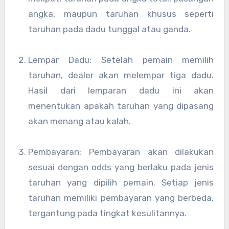
angka, maupun taruhan khusus seperti
taruhan pada dadu tunggal atau ganda.
Lempar Dadu: Setelah pemain memilih
taruhan, dealer akan melempar tiga dadu.
Hasil dari lemparan dadu ini akan
menentukan apakah taruhan yang dipasang
akan menang atau kalah.
Pembayaran: Pembayaran akan dilakukan
sesuai dengan odds yang berlaku pada jenis
taruhan yang dipilih pemain. Setiap jenis
taruhan memiliki pembayaran yang berbeda,
tergantung pada tingkat kesulitannya.