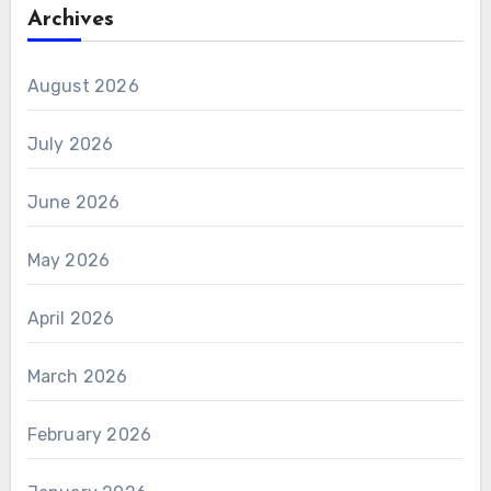
Archives
August 2026
July 2026
June 2026
May 2026
April 2026
March 2026
February 2026