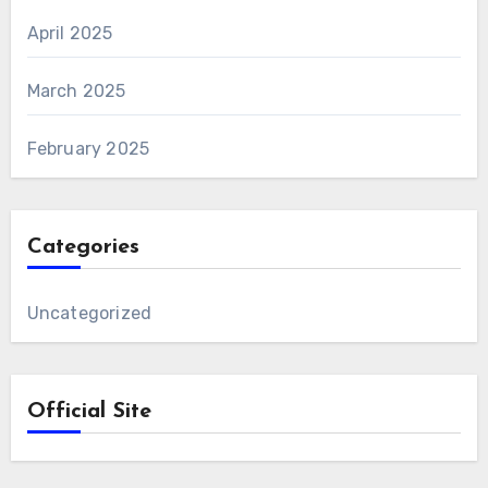
April 2025
March 2025
February 2025
Categories
Uncategorized
Official Site