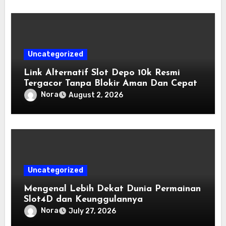
Uncategorized
Link Alternatif Slot Depo 10k Resmi
Tergacor Tanpa Blokir Aman Dan Cepat
Nora
August 2, 2026
Uncategorized
Mengenal Lebih Dekat Dunia Permainan
Slot4D dan Keunggulannya
Nora
July 27, 2026