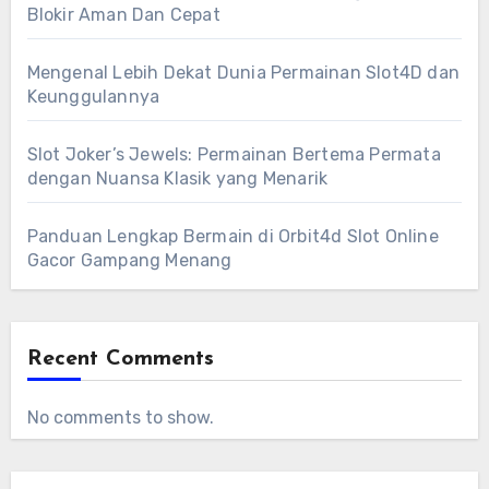
Blokir Aman Dan Cepat
Mengenal Lebih Dekat Dunia Permainan Slot4D dan
Keunggulannya
Slot Joker’s Jewels: Permainan Bertema Permata
dengan Nuansa Klasik yang Menarik
Panduan Lengkap Bermain di Orbit4d Slot Online
Gacor Gampang Menang
Recent Comments
No comments to show.