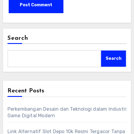
Search
Search
Recent Posts
Perkembangan Desain dan Teknologi dalam Industri
Game Digital Modern
Link Alternatif Slot Depo 10k Resmi Tergacor Tanpa