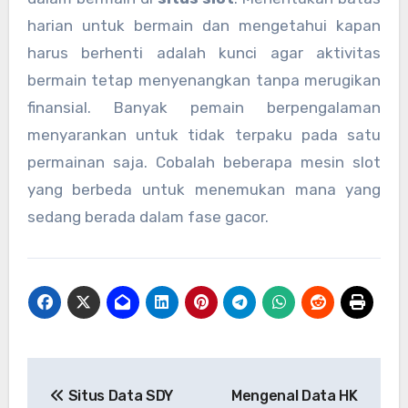
harian untuk bermain dan mengetahui kapan
harus berhenti adalah kunci agar aktivitas
bermain tetap menyenangkan tanpa merugikan
finansial. Banyak pemain berpengalaman
menyarankan untuk tidak terpaku pada satu
permainan saja. Cobalah beberapa mesin slot
yang berbeda untuk menemukan mana yang
sedang berada dalam fase gacor.
Post
Situs Data SDY
Mengenal Data HK