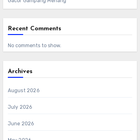
Gacor Gampang Menang
Recent Comments
No comments to show.
Archives
August 2026
July 2026
June 2026