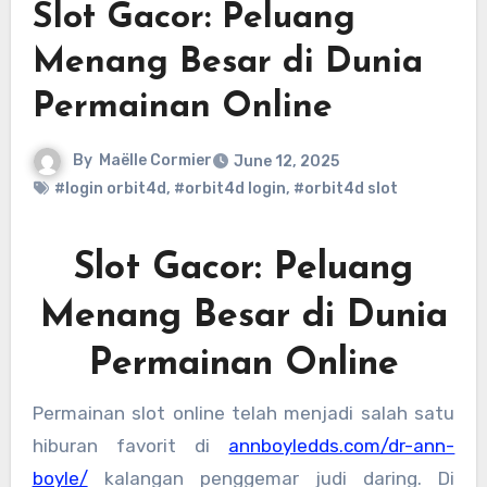
Slot Gacor: Peluang
Menang Besar di Dunia
Permainan Online
By
Maëlle Cormier
June 12, 2025
#login orbit4d
,
#orbit4d login
,
#orbit4d slot
Slot Gacor: Peluang
Menang Besar di Dunia
Permainan Online
Permainan slot online telah menjadi salah satu
hiburan favorit di
annboyledds.com/dr-ann-
boyle/
kalangan penggemar judi daring. Di