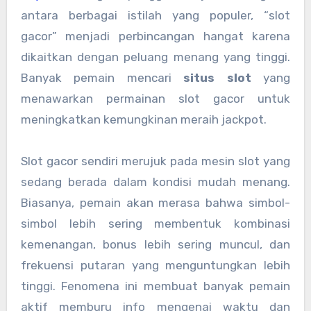
antara berbagai istilah yang populer, “slot
gacor” menjadi perbincangan hangat karena
dikaitkan dengan peluang menang yang tinggi.
Banyak pemain mencari
situs slot
yang
menawarkan permainan slot gacor untuk
meningkatkan kemungkinan meraih jackpot.
Slot gacor sendiri merujuk pada mesin slot yang
sedang berada dalam kondisi mudah menang.
Biasanya, pemain akan merasa bahwa simbol-
simbol lebih sering membentuk kombinasi
kemenangan, bonus lebih sering muncul, dan
frekuensi putaran yang menguntungkan lebih
tinggi. Fenomena ini membuat banyak pemain
aktif memburu info mengenai waktu dan