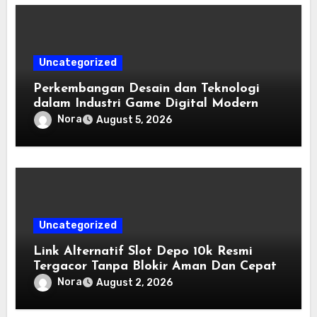
Uncategorized
Perkembangan Desain dan Teknologi
dalam Industri Game Digital Modern
Nora
August 5, 2026
Uncategorized
Link Alternatif Slot Depo 10k Resmi
Tergacor Tanpa Blokir Aman Dan Cepat
Nora
August 2, 2026