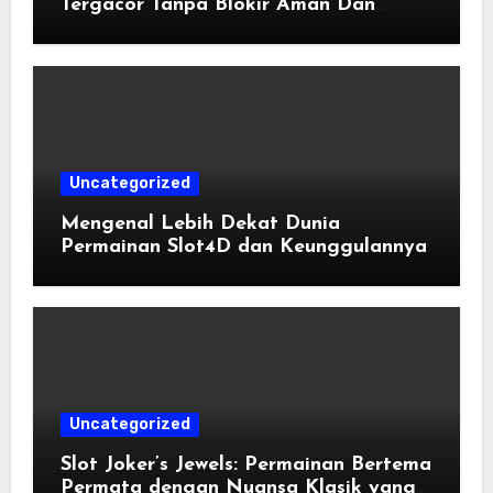
Tergacor Tanpa Blokir Aman Dan
Cepat
Uncategorized
Mengenal Lebih Dekat Dunia
Permainan Slot4D dan Keunggulannya
Uncategorized
Slot Joker’s Jewels: Permainan Bertema
Permata dengan Nuansa Klasik yang