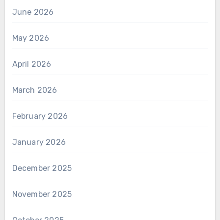
June 2026
May 2026
April 2026
March 2026
February 2026
January 2026
December 2025
November 2025