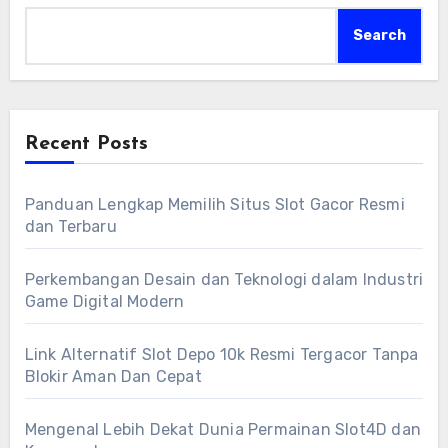
Search
Recent Posts
Panduan Lengkap Memilih Situs Slot Gacor Resmi
dan Terbaru
Perkembangan Desain dan Teknologi dalam Industri
Game Digital Modern
Link Alternatif Slot Depo 10k Resmi Tergacor Tanpa
Blokir Aman Dan Cepat
Mengenal Lebih Dekat Dunia Permainan Slot4D dan