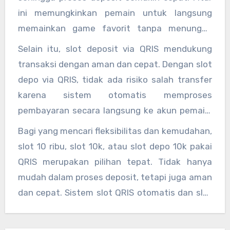
deposit 10k juga kompatibel dengan berbagai
ini memungkinkan pemain untuk langsung
jenis permainan, mulai dari slot klasik hingga
memainkan game favorit tanpa menunggu
slot modern dengan fitur bonus menarik.
konfirmasi manual. Slot QRIS 10k ini cocok
Selain itu, slot deposit via QRIS mendukung
untuk semua kalangan, termasuk pemula yang
transaksi dengan aman dan cepat. Dengan slot
ingin merasakan sensasi bermain slot dengan
depo via QRIS, tidak ada risiko salah transfer
modal terbatas.
karena sistem otomatis memproses
pembayaran secara langsung ke akun pemain.
Situs slot QRIS juga menyediakan informasi
Bagi yang mencari fleksibilitas dan kemudahan,
lengkap mengenai minimal deposit, bonus, dan
slot 10 ribu, slot 10k, atau slot depo 10k pakai
jenis permainan yang bisa dimainkan, sehingga
QRIS merupakan pilihan tepat. Tidak hanya
pemain lebih mudah menentukan pilihan
mudah dalam proses deposit, tetapi juga aman
sebelum mulai bermain.
dan cepat. Sistem slot QRIS otomatis dan slot
barcode QRIS semakin mempermudah
pengalaman bermain, menjadikan situs slot