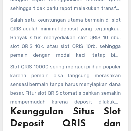
sehingga tidak perlu repot melakukan transfer
bank manual. Dengan kemudahan ini, banyak
Salah satu keuntungan utama bermain di slot
situs slot deposit QRIS kini menjadi pilihan
QRIS adalah minimal deposit yang terjangkau.
utama para pemain yang ingin bermain dengan
Banyak situs menyediakan slot QRIS 10 ribu,
proses cepat dan aman. Slot deposit via QRIS
slot QRIS 10k, atau slot QRIS 10rb, sehingga
memberikan fleksibilitas lebih karena bisa
pemain dengan modal kecil tetap bisa
dilakukan dari berbagai aplikasi e-wallet atau
menikmati permainan. Selain itu, slot depo 10
Slot QRIS 10000 sering menjadi pilihan populer
mobile banking yang mendukung QRIS.
ribu pakai QRIS atau slot depo 10k pakai QRIS
karena pemain bisa langsung merasakan
membuat transaksi menjadi lebih mudah tanpa
sensasi bermain tanpa harus menyiapkan dana
harus menunggu lama. Beberapa situs juga
besar. Fitur slot QRIS otomatis bahkan semakin
menyediakan fitur slot deposit 10000 QRIS
mempermudah karena deposit dilakukan
atau slot deposit 10k QRIS, yang cocok untuk
Keunggulan Situs Slot
secara instan dan langsung masuk ke akun
pemain baru yang ingin mencoba peruntungan
pemain. Tidak hanya itu, slot barcode QRIS
Deposit QRIS dan
dengan modal minim.
membuat proses top-up semakin cepat, hanya