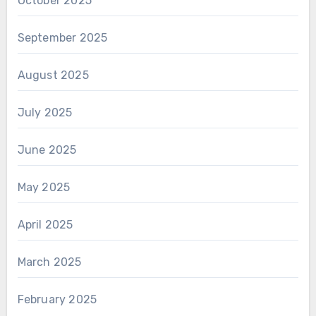
October 2025
September 2025
August 2025
July 2025
June 2025
May 2025
April 2025
March 2025
February 2025