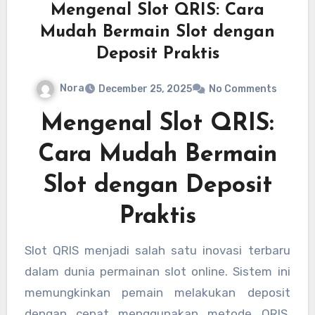
Mengenal Slot QRIS: Cara
Mudah Bermain Slot dengan
Deposit Praktis
Nora
December 25, 2025
No Comments
Mengenal Slot QRIS:
Cara Mudah Bermain
Slot dengan Deposit
Praktis
Slot QRIS menjadi salah satu inovasi terbaru
dalam dunia permainan slot online. Sistem ini
memungkinkan pemain melakukan deposit
dengan cepat menggunakan metode QRIS,