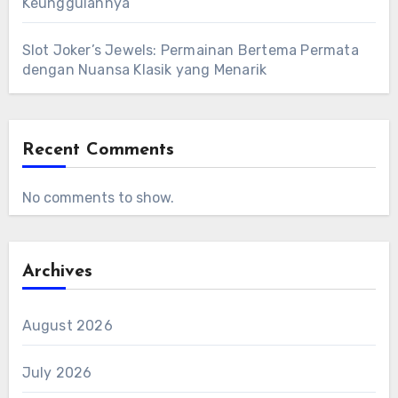
Keunggulannya
Slot Joker’s Jewels: Permainan Bertema Permata
dengan Nuansa Klasik yang Menarik
Recent Comments
No comments to show.
Archives
August 2026
July 2026