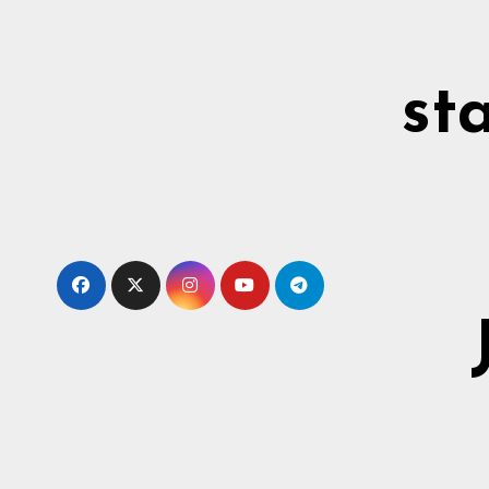
Skip
to
content
st