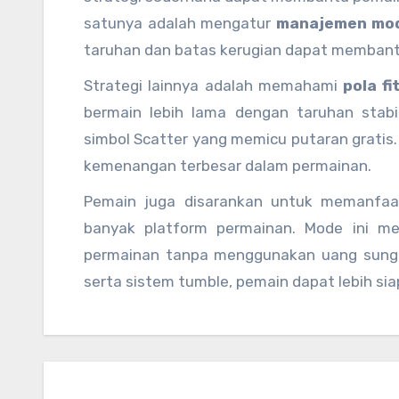
satunya adalah mengatur
manajemen mo
taruhan dan batas kerugian dapat membantu
Strategi lainnya adalah memahami
pola fi
bermain lebih lama dengan taruhan stab
simbol Scatter yang memicu putaran gratis.
kemenangan terbesar dalam permainan.
Pemain juga disarankan untuk memanf
banyak platform permainan. Mode ini m
permainan tanpa menggunakan uang sungg
serta sistem tumble, pemain dapat lebih sia