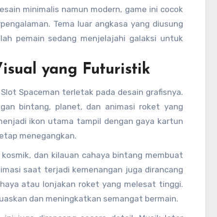
sain minimalis namun modern, game ini cocok
pengalaman. Tema luar angkasa yang diusung
ah pemain sedang menjelajahi galaksi untuk
sual yang Futuristik
Slot Spaceman terletak pada desain grafisnya.
gan bintang, planet, dan animasi roket yang
menjadi ikon utama tampil dengan gaya kartun
tetap menegangkan.
u kosmik, dan kilauan cahaya bintang membuat
imasi saat terjadi kemenangan juga dirancang
haya atau lonjakan roket yang melesat tinggi.
emuaskan dan meningkatkan semangat bermain.