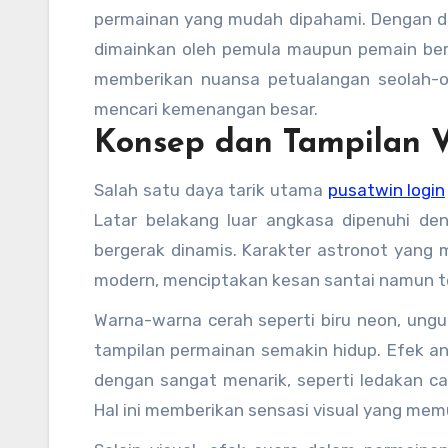
permainan yang mudah dipahami. Dengan de
dimainkan oleh pemula maupun pemain ber
memberikan nuansa petualangan seolah-ol
mencari kemenangan besar.
Konsep dan Tampilan Vi
Salah satu daya tarik utama
pusatwin login
Latar belakang luar angkasa dipenuhi den
bergerak dinamis. Karakter astronot yang 
modern, menciptakan kesan santai namun 
Warna-warna cerah seperti biru neon, ung
tampilan permainan semakin hidup. Efek an
dengan sangat menarik, seperti ledakan ca
Hal ini memberikan sensasi visual yang m