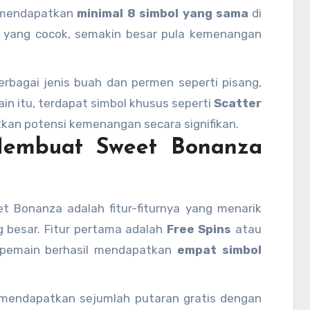
u mendapatkan
minimal 8 simbol yang sama
di
l yang cocok, semakin besar pula kemenangan
erbagai jenis buah dan permen seperti pisang,
ain itu, terdapat simbol khusus seperti
Scatter
an potensi kemenangan secara signifikan.
Membuat Sweet Bonanza
t Bonanza adalah fitur-fiturnya yang menarik
besar. Fitur pertama adalah
Free Spins
atau
ka pemain berhasil mendapatkan
empat simbol
n mendapatkan sejumlah putaran gratis dengan