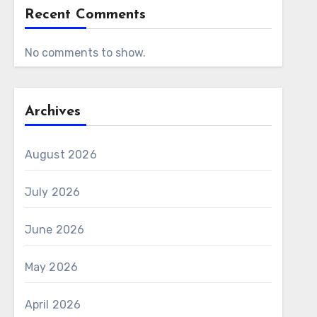
Recent Comments
No comments to show.
Archives
August 2026
July 2026
June 2026
May 2026
April 2026