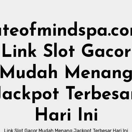
ateofmindspa.co
Link Slot Gacor
Mudah Menan
Jackpot Terbesa
Hari Ini
Link Slot Gacor Mudah Menang Jackpot Terbesar Hari Ini