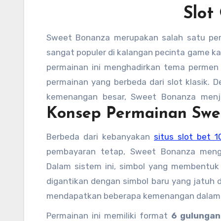
Slot
Sweet Bonanza
merupakan salah satu pe
sangat populer di kalangan pecinta game ka
permainan ini menghadirkan tema permen
permainan yang berbeda dari slot klasik. 
kemenangan besar, Sweet Bonanza menjad
Konsep Permainan Swe
mencari pengalaman bermain slot yang seru
Berbeda dari kebanyakan
situs slot bet 
pembayaran tetap, Sweet Bonanza men
Dalam sistem ini, simbol yang membentu
digantikan dengan simbol baru yang jatuh 
mendapatkan beberapa kemenangan dalam 
Permainan ini memiliki format
6 gulungan