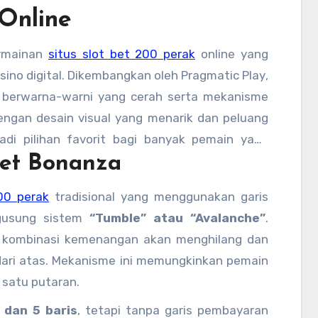
 Online
rmainan
situs slot bet 200 perak
online yang
sino digital. Dikembangkan oleh
Pragmatic Play
,
 berwarna-warni yang cerah serta mekanisme
Dengan desain visual yang menarik dan peluang
i pilihan favorit bagi banyak pemain yang
et Bonanza
 dan menghibur.
100 perak
tradisional yang menggunakan garis
gusung sistem
“Tumble” atau “Avalanche”
.
k kombinasi kemenangan akan menghilang dan
dari atas. Mekanisme ini memungkinkan pemain
satu putaran.
 dan 5 baris
, tetapi tanpa garis pembayaran