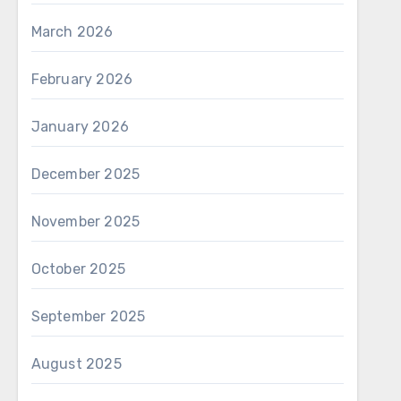
March 2026
February 2026
January 2026
December 2025
November 2025
October 2025
September 2025
August 2025