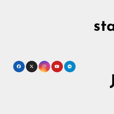
Skip
to
content
st