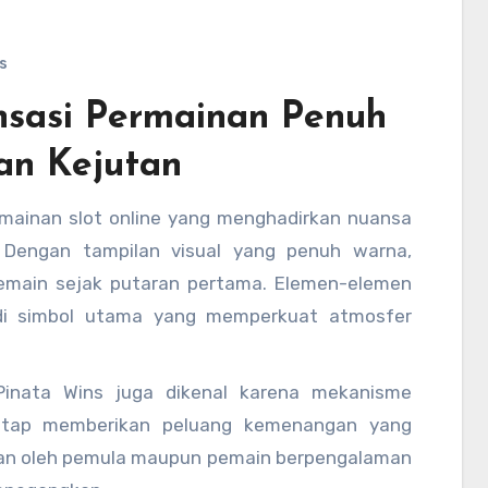
s
ensasi Permainan Penuh
an Kejutan
mainan slot online yang menghadirkan nuansa
 Dengan tampilan visual yang penuh warna,
emain sejak putaran pertama. Elemen-elemen
adi simbol utama yang memperkuat atmosfer
Pinata Wins juga dikenal karena mekanisme
etap memberikan peluang kemenangan yang
kan oleh pemula maupun pemain berpengalaman