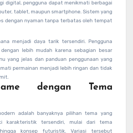
i digital, pengguna dapat menikmati berbagai
puter, tablet, maupun smartphone. Sistem yang
es dengan nyaman tanpa terbatas oleh tempat
ana menjadi daya tarik tersendiri. Pengguna
dengan lebih mudah karena sebagian besar
enu yang jelas dan panduan penggunaan yang
mati permainan menjadi lebih ringan dan tidak
mit.
 Game dengan Tema
modern adalah banyaknya pilihan tema yang
 karakteristik tersendiri, mulai dari tema
hingga konsep futuristik. Variasi tersebut