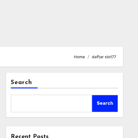
Home
daftar slot77
Search
Search
Recent Posts