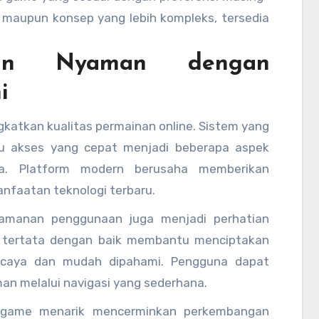
 maupun konsep yang lebih kompleks, tersedia
ain Nyaman dengan
i
gkatkan kualitas permainan online. Sistem yang
ktu akses yang cepat menjadi beberapa aspek
. Platform modern berusaha memberikan
nfaatan teknologi terbaru.
yamanan penggunaan juga menjadi perhatian
g tertata dengan baik membantu menciptakan
ercaya dan mudah dipahami. Pengguna dapat
man melalui navigasi yang sederhana.
n game menarik mencerminkan perkembangan