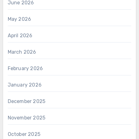
June 2026
May 2026
April 2026
March 2026
February 2026
January 2026
December 2025
November 2025
October 2025