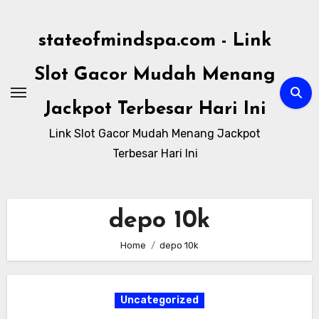
Skip
to
stateofmindspa.com - Link
content
Slot Gacor Mudah Menang
Jackpot Terbesar Hari Ini
Link Slot Gacor Mudah Menang Jackpot
Terbesar Hari Ini
depo 10k
Home
depo 10k
Uncategorized