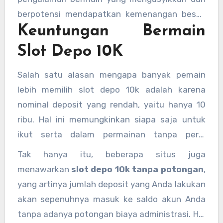
berpotensi mendapatkan kemenangan besar.
Keuntungan Bermain
Salah satu pilihan terbaik bagi para pemula
maupun pemain berpengalaman adalah slot
Slot Depo 10K
depo 10k. Dengan hanya melakukan deposit
sebesar 10 ribu, Anda sudah bisa menikmati
Salah satu alasan mengapa banyak pemain
berbagai jenis permainan slot yang seru dan
lebih memilih slot depo 10k adalah karena
berpeluang menghasilkan keuntungan. Pada
nominal deposit yang rendah, yaitu hanya 10
artikel ini, kami akan membahas secara
ribu. Hal ini memungkinkan siapa saja untuk
mendalam mengenai keuntungan dan cara
ikut serta dalam permainan tanpa perlu
bermain slot depo 10k, termasuk berbagai opsi
mengeluarkan banyak uang. Tidak jarang,
Tak hanya itu, beberapa situs juga
deposit yang dapat Anda pilih.
banyak situs slot depo 10k menawarkan
menawarkan
slot depo 10k tanpa potongan
,
kemudahan dalam hal pembayaran, salah
yang artinya jumlah deposit yang Anda lakukan
satunya adalah dengan menggunakan metode
akan sepenuhnya masuk ke saldo akun Anda
slot deposit qris
atau
slot deposit dana
.
tanpa adanya potongan biaya administrasi. Hal