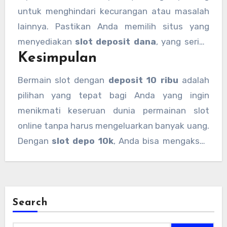
memungkinkan Anda bermain lebih lama
untuk menghindari kecurangan atau masalah
dengan modal yang sama.
lainnya. Pastikan Anda memilih situs yang
menyediakan
slot deposit dana
, yang sering
Kesimpulan
kali lebih mudah diakses dan lebih aman,
sehingga Anda bisa fokus menikmati
Bermain slot dengan
deposit 10 ribu
adalah
permainan tanpa khawatir.
pilihan yang tepat bagi Anda yang ingin
menikmati keseruan dunia permainan slot
online tanpa harus mengeluarkan banyak uang.
Dengan
slot depo 10k
, Anda bisa mengakses
berbagai jenis permainan menarik dan peluang
untuk memenangkan hadiah besar. Pastikan
Anda memilih
situs
slot depo 10k
terpercaya
dan menawarkan berbagai metode
Search
pembayaran yang sesuai, seperti
slot deposit