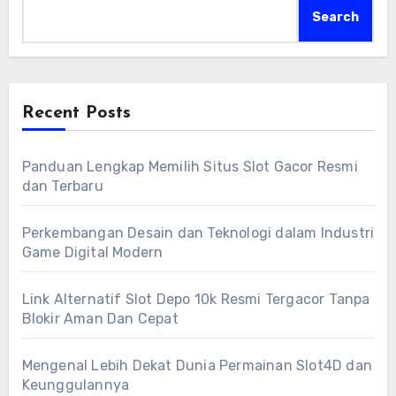
dana
,
link depo 10k
, atau
slot deposit qris
Search
untuk pengalaman bermain yang aman dan
menyenangkan. Selamat bermain dan semoga
beruntung!
Recent Posts
Panduan Lengkap Memilih Situs Slot Gacor Resmi
dan Terbaru
Perkembangan Desain dan Teknologi dalam Industri
Game Digital Modern
Link Alternatif Slot Depo 10k Resmi Tergacor Tanpa
Blokir Aman Dan Cepat
Mengenal Lebih Dekat Dunia Permainan Slot4D dan
Keunggulannya