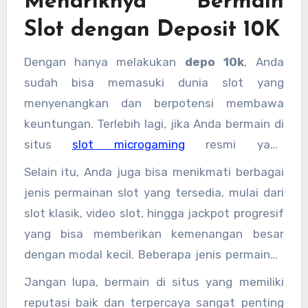
Menariknya Bermain
persaingan dalam dunia slot online cukup
Slot dengan Deposit 10K
ketat, penting bagi pemain untuk memilih situs
yang menawarkan pengalaman bermain yang
Dengan hanya melakukan
depo 10k
, Anda
terbaik serta pelayanan yang memadai.
sudah bisa memasuki dunia slot yang
menyenangkan dan berpotensi membawa
keuntungan. Terlebih lagi, jika Anda bermain di
situs
slot microgaming
resmi yang
menawarkan
slot depo 10k gacor
, peluang
Selain itu, Anda juga bisa menikmati berbagai
menang semakin besar, sehingga bisa
jenis permainan slot yang tersedia, mulai dari
membuat pengalaman bermain lebih
slot klasik, video slot, hingga jackpot progresif
menguntungkan.
yang bisa memberikan kemenangan besar
dengan modal kecil. Beberapa jenis permainan
bahkan memberikan fitur
slot deposit qris
Jangan lupa, bermain di situs yang memiliki
dan
slot depo 10k tanpa potongan
, yang
reputasi baik dan terpercaya sangat penting