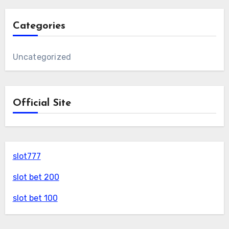
Categories
Uncategorized
Official Site
slot777
slot bet 200
slot bet 100