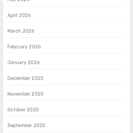
April 2026
March 2026
February 2026
January 2026
December 2025
November 2025
October 2025
September 2025