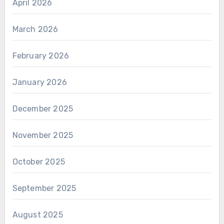
April 2026
March 2026
February 2026
January 2026
December 2025
November 2025
October 2025
September 2025
August 2025