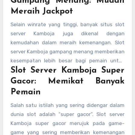
Gampang Menang: Mudah
putaran, karena peluang mereka untuk
Meraih Jackpot
menang sangat besar.
Selain winrate yang tinggi, banyak situs slot
server Kamboja juga dikenal dengan
kemudahan dalam meraih kemenangan. Slot
server Kamboja gampang menang memberikan
kesempatan lebih besar bagi pemain untuk
Slot Server Kamboja Super
mendapatkan jackpot besar dengan lebih
cepat. Dengan berbagai fitur dan mekanisme
Gacor: Memikat Banyak
permainan yang menarik, pemain dapat
Pemain
merasa lebih mudah meraih kemenangan.
Salah satu istilah yang sering didengar dalam
dunia slot adalah “super gacor”. Slot server
Kamboja super gacor merujuk pada game-
game yang sering memberikan kemenangan