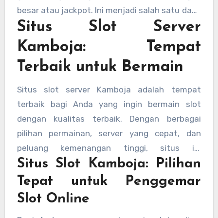
besar atau jackpot. Ini menjadi salah satu daya
Situs Slot Server
tarik utama bagi pemain, karena mereka
percaya bahwa permainan ini dapat
Kamboja: Tempat
memberikan hasil yang luar biasa.
Terbaik untuk Bermain
Situs slot server Kamboja adalah tempat
terbaik bagi Anda yang ingin bermain slot
dengan kualitas terbaik. Dengan berbagai
pilihan permainan, server yang cepat, dan
peluang kemenangan tinggi, situs ini
Situs Slot Kamboja: Pilihan
menawarkan pengalaman bermain yang
menyenangkan dan menguntungkan. Jika
Tepat untuk Penggemar
Anda mencari situs slot Kamboja dengan
Slot Online
pelayanan yang prima, pilihan terbaik ada di