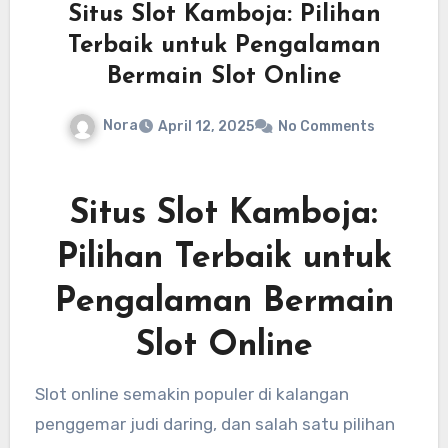
Situs Slot Kamboja: Pilihan
Terbaik untuk Pengalaman
Bermain Slot Online
Nora
April 12, 2025
No Comments
Situs Slot Kamboja:
Pilihan Terbaik untuk
Pengalaman Bermain
Slot Online
Slot online semakin populer di kalangan
penggemar judi daring, dan salah satu pilihan