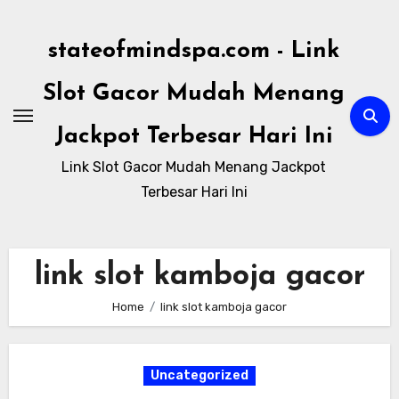
Skip
to
stateofmindspa.com - Link
content
Slot Gacor Mudah Menang
Jackpot Terbesar Hari Ini
Link Slot Gacor Mudah Menang Jackpot
Terbesar Hari Ini
link slot kamboja gacor
Home
link slot kamboja gacor
Uncategorized