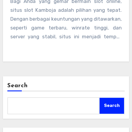
Bagi Anda yang gemar bermain slot online,
sini.
situs slot Kamboja adalah pilihan yang tepat.
Dengan berbagai keuntungan yang ditawarkan,
seperti game terbaru, winrate tinggi, dan
server yang stabil, situs ini menjadi tempat
yang ideal untuk meraih kemenangan dan
menikmati permainan slot dengan kualitas
terbaik.
Search
Search