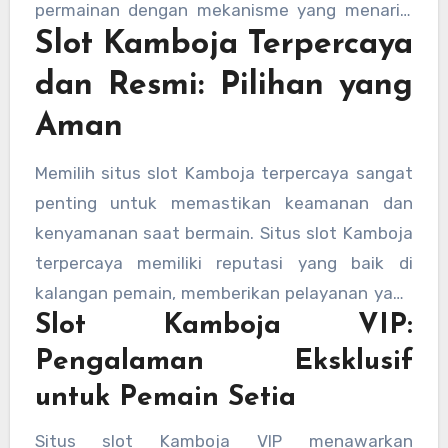
permainan dengan mekanisme yang menarik.
Slot Kamboja Terpercaya
Dengan pembaruan game yang rutin, pemain
bisa menikmati berbagai variasi permainan slot
dan Resmi: Pilihan yang
dengan pengalaman yang lebih segar dan tidak
Aman
membosankan.
Memilih situs slot Kamboja terpercaya sangat
penting untuk memastikan keamanan dan
kenyamanan saat bermain. Situs slot Kamboja
terpercaya memiliki reputasi yang baik di
kalangan pemain, memberikan pelayanan yang
Slot Kamboja VIP:
maksimal, dan memastikan bahwa semua
permainan dioperasikan secara adil. Selain itu,
Pengalaman Eksklusif
situs slot Kamboja resmi juga menjamin bahwa
untuk Pemain Setia
pemain dapat melakukan transaksi dengan
Situs slot Kamboja VIP menawarkan
aman dan mudah.