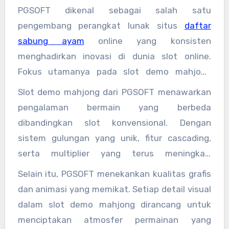
PGSOFT dikenal sebagai salah satu
pengembang perangkat lunak situs
daftar
sabung ayam
online yang konsisten
menghadirkan inovasi di dunia slot online.
Fokus utamanya pada slot demo mahjong
menjadi bukti bagaimana perusahaan ini
Slot demo mahjong dari PGSOFT menawarkan
mampu membaca tren dan kebutuhan pasar.
pengalaman bermain yang berbeda
Mahjong sebagai permainan tradisional Asia
dibandingkan slot konvensional. Dengan
memiliki daya tarik yang kuat, dan PGSOFT
sistem gulungan yang unik, fitur cascading,
berhasil mengemasnya dalam format slot
serta multiplier yang terus meningkat,
modern yang mudah dimainkan oleh berbagai
permainan ini menghadirkan sensasi yang
Selain itu, PGSOFT menekankan kualitas grafis
kalangan.
menantang sekaligus menyenangkan. Bagi
dan animasi yang memikat. Setiap detail visual
pemain pemula, versi demo menjadi sarana
dalam slot demo mahjong dirancang untuk
belajar yang efektif untuk memahami pola
menciptakan atmosfer permainan yang