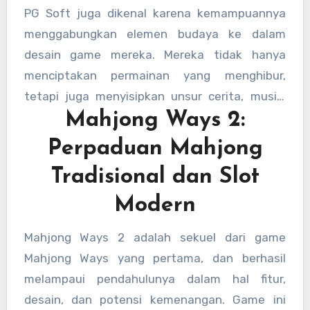
secara mulus di berbagai perangkat, baik
PG Soft juga dikenal karena kemampuannya
unik dan beragam.
Android maupun iOS. Hal ini menjadikan mereka
menggabungkan elemen budaya ke dalam
pionir dalam menghadirkan pengalaman
desain game mereka. Mereka tidak hanya
bermain slot yang responsif dan imersif,
menciptakan permainan yang menghibur,
bahkan di layar kecil sekalipun.
tetapi juga menyisipkan unsur cerita, musik,
Mahjong Ways 2:
dan visual yang mencerminkan kekayaan
budaya Asia. Salah satu contoh terbaik dari
Perpaduan Mahjong
pendekatan ini adalah game Mahjong Ways 2,
Tradisional dan Slot
yang menjadi salah satu judul paling populer
dalam katalog mereka.
Modern
Mahjong Ways 2 adalah sekuel dari game
Mahjong Ways yang pertama, dan berhasil
melampaui pendahulunya dalam hal fitur,
desain, dan potensi kemenangan. Game ini