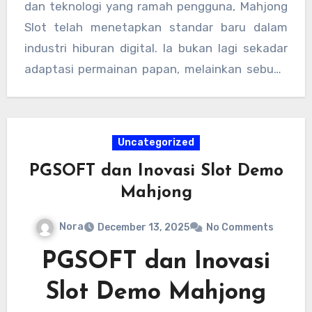
dan teknologi yang ramah pengguna, Mahjong
simbol yang jatuh.
membuat Mahjong Slot terasa seperti aplikasi
Slot telah menetapkan standar baru dalam
premium di ponsel Anda. Kemudahan akses
industri hiburan digital. Ia bukan lagi sekadar
inilah yang membuat Mahjong Slot tidak hanya
adaptasi permainan papan, melainkan sebuah
dimainkan oleh pemain kasino veteran, tetapi
mahakarya teknis yang merangkul masa depan
juga oleh generasi baru yang mencari hiburan
tanpa meninggalkan akar budayanya.
instan yang berkualitas.
Uncategorized
PGSOFT dan Inovasi Slot Demo
Mahjong
Nora
December 13, 2025
No Comments
PGSOFT dan Inovasi
Slot Demo Mahjong