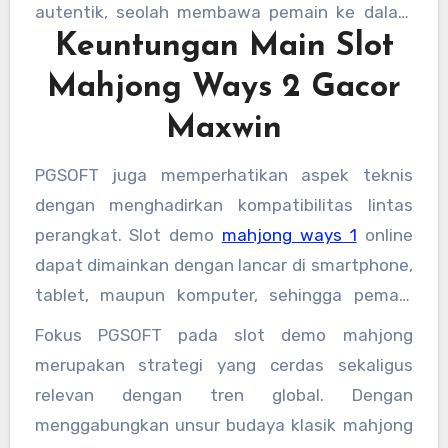
kemenangan dan fitur bonus tanpa harus
autentik, seolah membawa pemain ke dalam
mempertaruhkan uang asli. Hal ini menjadikan
Keuntungan Main Slot
dunia mahjong tradisional. Efek suara yang
PGSOFT bukan hanya sekadar penyedia
mendukung semakin memperkuat nuansa
Mahjong Ways 2 Gacor
hiburan, tetapi juga fasilitator pembelajaran
permainan, menjadikan pengalaman bermain
bagi komunitas slot online.
Maxwin
lebih imersif.
PGSOFT juga memperhatikan aspek teknis
dengan menghadirkan kompatibilitas lintas
perangkat. Slot demo
mahjong ways 1
online
dapat dimainkan dengan lancar di smartphone,
tablet, maupun komputer, sehingga pemain
memiliki fleksibilitas tinggi dalam menikmati
Fokus PGSOFT pada slot demo mahjong
permainan. Inovasi ini menunjukkan komitmen
merupakan strategi yang cerdas sekaligus
PGSOFT dalam memberikan kenyamanan dan
relevan dengan tren global. Dengan
aksesibilitas bagi semua pengguna.
menggabungkan unsur budaya klasik mahjong