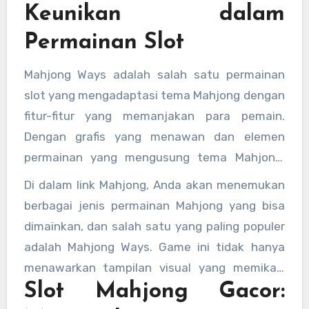
Salah satu permainan yang banyak dicari oleh
Keunikan dalam
para pemain slot adalah Mahjong Ways. Di
Permainan Slot
artikel ini, kita akan membahas tentang situs
slot mahjong ways
yang menghadirkan
Mahjong Ways adalah salah satu permainan
permainan Mahjong dengan banyak variasi
slot yang mengadaptasi tema Mahjong dengan
menarik seperti Mahjong gacor dan slot
fitur-fitur yang memanjakan para pemain.
Mahjong gacor.
Dengan grafis yang menawan dan elemen
permainan yang mengusung tema Mahjong,
permainan ini berhasil memikat banyak pemain.
Di dalam link Mahjong, Anda akan menemukan
Setiap pemain dapat merasakan sensasi
berbagai jenis permainan Mahjong yang bisa
bermain Mahjong dalam format slot yang lebih
dimainkan, dan salah satu yang paling populer
modern dan menguntungkan.
adalah Mahjong Ways. Game ini tidak hanya
menawarkan tampilan visual yang memikat,
Slot Mahjong Gacor:
tetapi juga berbagai fitur bonus yang menarik,