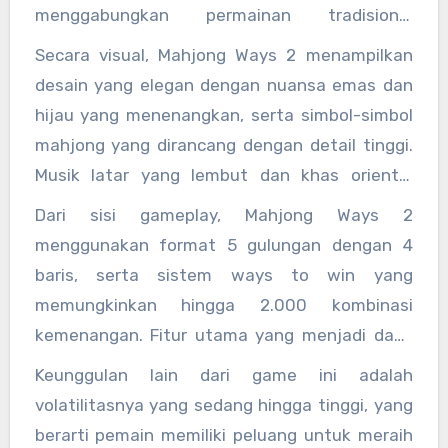
menggabungkan permainan tradisional
mahjong Tiongkok dengan mekanisme slot
Secara visual, Mahjong Ways 2 menampilkan
modern, menciptakan pengalaman bermain
desain yang elegan dengan nuansa emas dan
yang unik dan menyenangkan bagi para pemain
hijau yang menenangkan, serta simbol-simbol
dari berbagai latar belakang.
mahjong yang dirancang dengan detail tinggi.
Musik latar yang lembut dan khas oriental
semakin memperkuat atmosfer permainan,
Dari sisi gameplay, Mahjong Ways 2
membuat pemain merasa seolah-olah sedang
menggunakan format 5 gulungan dengan 4
berada di tengah-tengah permainan mahjong
baris, serta sistem ways to win yang
klasik.
memungkinkan hingga 2.000 kombinasi
kemenangan. Fitur utama yang menjadi daya
tarik adalah Wild Transformation dan Free
Keunggulan lain dari game ini adalah
Spins dengan pengganda kemenangan hingga
volatilitasnya yang sedang hingga tinggi, yang
10x. Ketika pemain berhasil memicu putaran
berarti pemain memiliki peluang untuk meraih