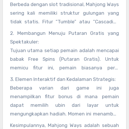
Berbeda dengan slot tradisional, Mahjong Ways
sering kali memiliki struktur gulungan yang
tidak statis. Fitur “Tumble” atau “Cascading
Reels” adalah jantung dari gameplay-nya.
2. Membangun Menuju Putaran Gratis yang
Ketika sebuah kombinasi pemenang terbentuk,
Spektakuler:
ubin-ubin tersebut akan menghilang, membuka
Tujuan utama setiap pemain adalah mencapai
ruang bagi ubin baru untuk jatuh dari atas.
babak Free Spins (Putaran Gratis). Untuk
Rantai reaksi ini bisa berlangsung terus-
memicu fitur ini, pemain biasanya perlu
menerus dalam satu putaran. Ini berarti satu
mengumpulkan sejumlah simbol Scatter, yang
3. Elemen Interaktif dan Kedalaman Strategis:
putaran tidak berakhir dengan satu evaluasi,
sering kali diwakili oleh ubin Musim atau Bunga
Beberapa varian dari game ini juga
tetapi bisa menghasilkan serangkaian
yang indah. Perjalanan untuk
menampilkan fitur bonus di mana pemain
kemenangan beruntun. Bagi pemain, ini
mengumpulkannya sendiri sudah merupakan
dapat memilih ubin dari layar untuk
menciptakan sensasi antisipasi yang luar
sebuah tantangan yang mengasyikkan. Begitu
mengungkapkan hadiah. Momen ini menambah
biasa, di mana mereka akan duduk terpaku
fitur Free Spins aktif, permainan sering kali naik
lapisan strategi dan interaktivitas,
menunggu melihat seberapa panjang reaksi
Kesimpulannya, Mahjong Ways adalah sebuah
ke level yang lebih tinggi. Inovasi