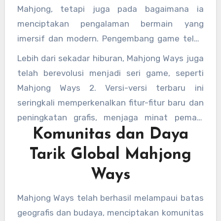
Mahjong, tetapi juga pada bagaimana ia
menciptakan pengalaman bermain yang
imersif dan modern. Pengembang game telah
menggunakan teknologi mutakhir untuk
Lebih dari sekadar hiburan, Mahjong Ways juga
memastikan setiap putaran terasa dinamis
telah berevolusi menjadi seri game, seperti
dan menarik. Animasi yang halus, efek suara
Mahjong Ways 2. Versi-versi terbaru ini
yang realistis, dan latar belakang musik
seringkali memperkenalkan fitur-fitur baru dan
tradisional Tiongkok yang menenangkan
peningkatan grafis, menjaga minat pemain
bekerja sama untuk menciptakan suasana
Komunitas dan Daya
tetap tinggi. Misalnya, Mahjong Ways 2
yang otentik. Ketika kombinasi kemenangan
mungkin menawarkan pengganda kemenangan
Tarik Global Mahjong
terbentuk, ubin-ubin akan bersinar dan
yang lebih besar, putaran gratis tambahan,
meledak, diikuti oleh suara koin yang
Ways
atau bahkan simbol-simbol khusus yang belum
berjatuhan, memberikan sensasi kepuasan
pernah ada sebelumnya. Inovasi semacam ini
Mahjong Ways telah berhasil melampaui batas
instan. Latar belakang yang berubah-ubah,
menunjukkan komitmen pengembang untuk
geografis dan budaya, menciptakan komunitas
seringkali menampilkan pemandangan kuil