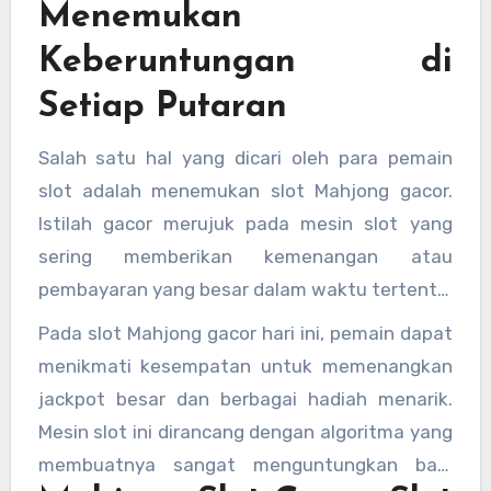
sehingga membuat pemain semakin betah
Menemukan
bermain. Permainan Mahjong Ways dilengkapi
Keberuntungan di
dengan sejumlah simbol dan fitur khusus,
seperti simbol Wild dan Scatter, yang bisa
Setiap Putaran
memberikan kesempatan lebih besar untuk
Salah satu hal yang dicari oleh para pemain
menang.
slot adalah menemukan slot Mahjong gacor.
Istilah gacor merujuk pada mesin slot yang
sering memberikan kemenangan atau
pembayaran yang besar dalam waktu tertentu.
Untuk itu, banyak pemain yang mencari situs
Pada slot Mahjong gacor hari ini, pemain dapat
Mahjong gacor yang menawarkan mesin slot
menikmati kesempatan untuk memenangkan
dengan tingkat kemenangan yang tinggi.
jackpot besar dan berbagai hadiah menarik.
Mesin slot ini dirancang dengan algoritma yang
membuatnya sangat menguntungkan bagi