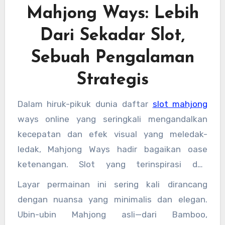
untuk mempertahankan ritme permainan yang
Mahjong Ways: Lebih
dinamis dan menarik. Setiap elemen, dari tema
Dari Sekadar Slot,
budaya yang mendalam hingga mekanisme
Sebuah Pengalaman
cascading yang cerdik, bekerja sama untuk
menciptakan aliran pengalaman positif bagi
Strategis
pemain. Inilah yang membedakan mereka:
kemampuan untuk menyajikan slot yang tidak
Dalam hiruk-pikuk dunia daftar
slot mahjong
hanya cantik dan berbudaya, tetapi juga
ways online yang seringkali mengandalkan
memiliki “jiwa bermain” yang hidup dan
kecepatan dan efek visual yang meledak-
responsif, menjawab tepat kebutuhan pemain
ledak, Mahjong Ways hadir bagaikan oase
yang menginginkan hiburan digital yang
ketenangan. Slot yang terinspirasi dari
menyenangkan dan berkesinambungan.
permainan papan klasik Tiongkok ini
Layar permainan ini sering kali dirancang
menawarkan kedalaman dan nuansa yang
dengan nuansa yang minimalis dan elegan.
jarang ditemui di game sejenis. Bagi banyak
Ubin-ubin Mahjong asli—dari Bamboo,
pemain, daya tarik utamanya bukan hanya