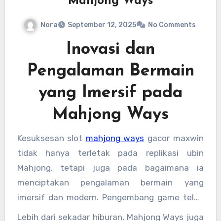
Mahjong Ways
Nora
September 12, 2025
No Comments
Inovasi dan
Pengalaman Bermain
yang Imersif pada
Mahjong Ways
Kesuksesan slot
mahjong ways
gacor maxwin
tidak hanya terletak pada replikasi ubin
Mahjong, tetapi juga pada bagaimana ia
menciptakan pengalaman bermain yang
imersif dan modern. Pengembang game telah
menggunakan teknologi mutakhir untuk
Lebih dari sekadar hiburan, Mahjong Ways juga