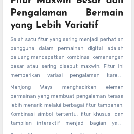
Fitur Maxwin Besar dan
permainan dapat berjalan dengan baik di
Pengalaman Bermain
berbagai perangkat.
yang Lebih Variatif
Salah satu fitur yang sering menjadi perhatian
pengguna dalam permainan digital adalah
peluang mendapatkan kombinasi kemenangan
besar atau sering disebut maxwin. Fitur ini
memberikan variasi pengalaman karena
berkaitan dengan mekanisme khusus yang
Mahjong Ways menghadirkan elemen
tersedia dalam permainan. Setiap permainan
permainan yang membuat pengalaman terasa
memiliki aturan dan sistem berbeda sehingga
lebih menarik melalui berbagai fitur tambahan.
pengguna perlu memahami karakteristik fitur
Kombinasi simbol tertentu, fitur khusus, dan
yang tersedia.
tampilan interaktif menjadi bagian yang
memperkaya suasana bermain.