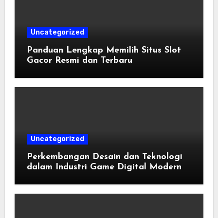
Uncategorized
Panduan Lengkap Memilih Situs Slot
Gacor Resmi dan Terbaru
Uncategorized
Perkembangan Desain dan Teknologi
dalam Industri Game Digital Modern