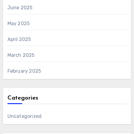
June 2025
May 2025
April 2025
March 2025
February 2025
Categories
Uncategorized