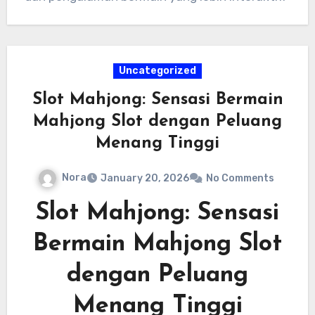
Uncategorized
Slot Mahjong: Sensasi Bermain
Mahjong Slot dengan Peluang
Menang Tinggi
Nora
January 20, 2026
No Comments
Slot Mahjong: Sensasi
Bermain Mahjong Slot
dengan Peluang
Menang Tinggi