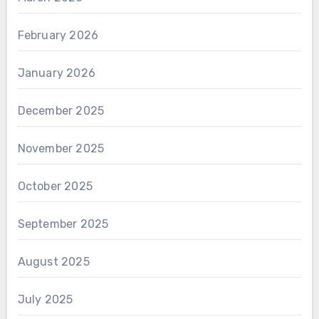
February 2026
January 2026
December 2025
November 2025
October 2025
September 2025
August 2025
July 2025