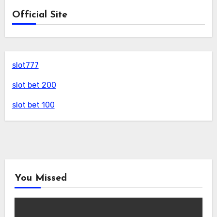
Official Site
slot777
slot bet 200
slot bet 100
You Missed