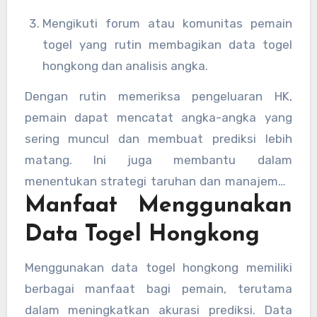
Mengikuti forum atau komunitas pemain
togel yang rutin membagikan data togel
hongkong dan analisis angka.
Dengan rutin memeriksa pengeluaran HK,
pemain dapat mencatat angka-angka yang
sering muncul dan membuat prediksi lebih
matang. Ini juga membantu dalam
menentukan strategi taruhan dan manajemen
Manfaat Menggunakan
modal.
Data Togel Hongkong
Menggunakan data togel hongkong memiliki
berbagai manfaat bagi pemain, terutama
dalam meningkatkan akurasi prediksi. Data