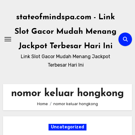
Skip
to
stateofmindspa.com - Link
content
Slot Gacor Mudah Menang
Jackpot Terbesar Hari Ini
Link Slot Gacor Mudah Menang Jackpot
Terbesar Hari Ini
nomor keluar hongkong
Home
nomor keluar hongkong
Uncategorized