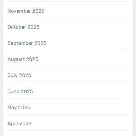
November 2025
October 2025
September 2025
August 2025
July 2025
June 2025
May 2025
April 2025