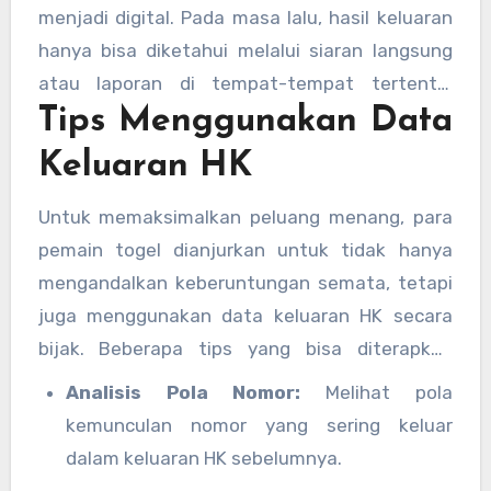
menjadi digital. Pada masa lalu, hasil keluaran
hanya bisa diketahui melalui siaran langsung
atau laporan di tempat-tempat tertentu.
Tips Menggunakan Data
Namun dengan kemajuan teknologi, keluaran
HK kini dapat diakses secara online dengan
Keluaran HK
lebih cepat dan akurat. Hal ini meningkatkan
kenyamanan para pemain togel dan
Untuk memaksimalkan peluang menang, para
mempermudah proses verifikasi hasil.
pemain togel dianjurkan untuk tidak hanya
mengandalkan keberuntungan semata, tetapi
juga menggunakan data keluaran HK secara
bijak. Beberapa tips yang bisa diterapkan
antara lain:
Analisis Pola Nomor:
Melihat pola
kemunculan nomor yang sering keluar
dalam keluaran HK sebelumnya.