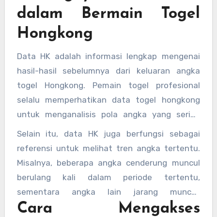
meningkatkan peluang menang. Artikel ini akan
dalam Bermain Togel
membahas berbagai aspek penting dari togel
Hongkong
hongkong, mulai dari
data HK
, pengeluaran HK,
hingga cara memanfaatkan informasi ini untuk
Data HK adalah informasi lengkap mengenai
strategi bermain.
hasil-hasil sebelumnya dari keluaran angka
togel Hongkong. Pemain togel profesional
selalu memperhatikan data togel hongkong
untuk menganalisis pola angka yang sering
muncul. Dengan memiliki data HK yang akurat
Selain itu, data HK juga berfungsi sebagai
dan terbaru, pemain dapat membuat prediksi
referensi untuk melihat tren angka tertentu.
yang lebih tepat dan meminimalkan risiko kalah
Misalnya, beberapa angka cenderung muncul
dalam permainan.
berulang kali dalam periode tertentu,
sementara angka lain jarang muncul.
Cara Mengakses
Memahami pola ini dapat menjadi strategi