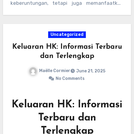
keberuntungan, tetapi juga memanfaatkan
informasi yang tersedia untuk membuat
keputusan lebih rasional.
Uncategorized
Keluaran HK: Informasi Terbaru
dan Terlengkap
Maëlle Cormier
June 21, 2025
No Comments
Keluaran HK: Informasi
Terbaru dan
Terlengkap