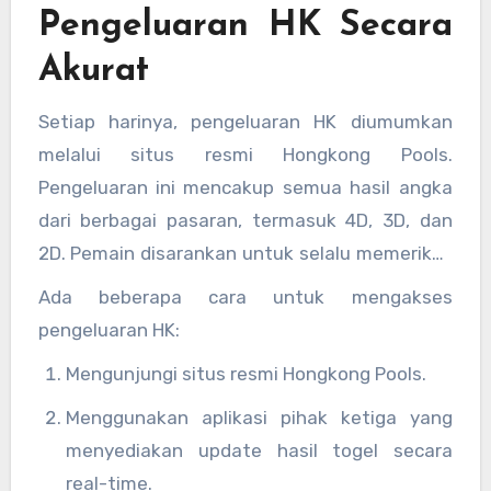
penting bagi pemain yang ingin meningkatkan
Pengeluaran HK Secara
peluang menang di togel hongkong.
Akurat
Setiap harinya, pengeluaran HK diumumkan
melalui situs resmi Hongkong Pools.
Pengeluaran ini mencakup semua hasil angka
dari berbagai pasaran, termasuk 4D, 3D, dan
2D. Pemain disarankan untuk selalu memeriksa
pengeluaran HK terbaru agar tidak ketinggalan
Ada beberapa cara untuk mengakses
informasi penting.
pengeluaran HK:
Mengunjungi situs resmi Hongkong Pools.
Menggunakan aplikasi pihak ketiga yang
menyediakan update hasil togel secara
real-time.