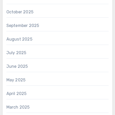
October 2025
September 2025
August 2025
July 2025
June 2025
May 2025
April 2025
March 2025