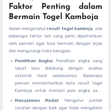
Faktor Penting dalam
Namun, penting bagi pemain untuk selalu
memastikan keakuratan informasi yang
Bermain Togel Kamboja
didapatkan dari sumber-sumber tersebut.
Selain mengetahui
result togel kamboja
, ada
beberapa faktor lain yang perlu diperhatikan
oleh pemain agar bisa bermain dengan bijak
dan mengurangi risiko kerugian:
Pemilihan Angka:
Pemilihan angka yang
tepat bisa didukung dengan analisa
statistik hasil sebelumnya. Beberapa
pemain memanfaatkan data result togel
Kamboja untuk mencari pola angka yang
sering keluar.
Manajemen Modal:
Mengatur jumlah
taruhan dengan baik agar tidak mengalami