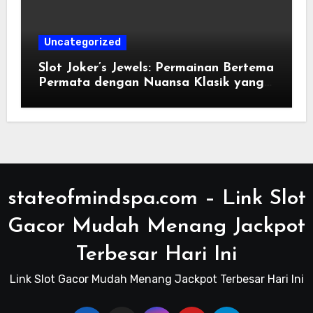
Uncategorized
Slot Joker’s Jewels: Permainan Bertema
Permata dengan Nuansa Klasik yang
Menarik
stateofmindspa.com – Link Slot
Gacor Mudah Menang Jackpot
Terbesar Hari Ini
Link Slot Gacor Mudah Menang Jackpot Terbesar Hari Ini