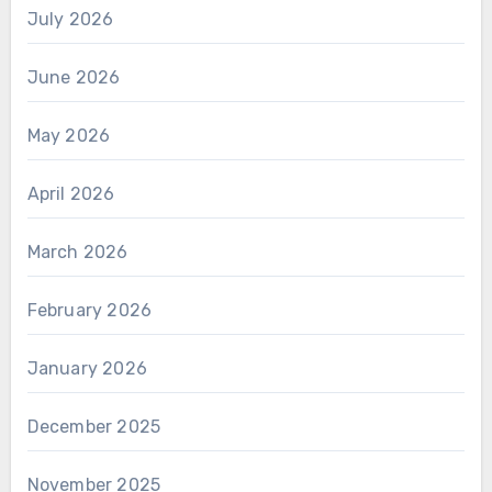
July 2026
June 2026
May 2026
April 2026
March 2026
February 2026
January 2026
December 2025
November 2025