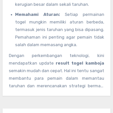
kerugian besar dalam sekali taruhan.
Memahami Aturan:
Setiap permainan
togel mungkin memiliki aturan berbeda,
termasuk jenis taruhan yang bisa dipasang.
Pemahaman ini penting agar pemain tidak
salah dalam memasang angka.
Dengan perkembangan teknologi, kini
mendapatkan update
result togel kamboja
semakin mudah dan cepat. Hal ini tentu sangat
membantu para pemain dalam memantau
taruhan dan merencanakan strategi bermain
ke depannya.