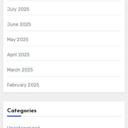
July 2025
June 2025
May 2025
April 2025
March 2025
February 2025
Categories