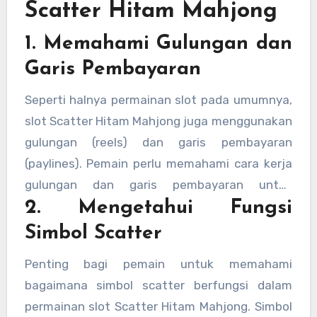
merasakan sensasi yang lebih mendalam
Scatter Hitam Mahjong
ketika bermain slot dengan tema serupa.
1. Memahami Gulungan dan
Desain dan visual dalam permainan slot ini
biasanya menampilkan simbol-simbol yang
Garis Pembayaran
terkait dengan Mahjong, seperti batu mahjong,
Seperti halnya permainan slot pada umumnya,
kartu, dan karakter khas lainnya.
slot Scatter Hitam Mahjong juga menggunakan
gulungan (reels) dan garis pembayaran
(paylines). Pemain perlu memahami cara kerja
gulungan dan garis pembayaran untuk
2. Mengetahui Fungsi
meningkatkan peluang mereka meraih
kemenangan. Biasanya, permainan ini memiliki
Simbol Scatter
sejumlah gulungan yang berputar dan garis
Penting bagi pemain untuk memahami
pembayaran yang menunjukkan kombinasi
bagaimana simbol scatter berfungsi dalam
simbol yang akan memberikan hadiah.
permainan slot Scatter Hitam Mahjong. Simbol