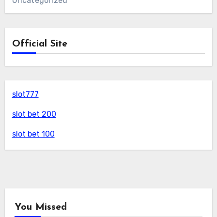
Uncategorized
Official Site
slot777
slot bet 200
slot bet 100
You Missed