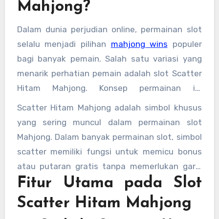
Mahjong?
Dalam dunia perjudian online, permainan slot
selalu menjadi pilihan
mahjong wins
populer
bagi banyak pemain. Salah satu variasi yang
menarik perhatian pemain adalah slot Scatter
Hitam Mahjong. Konsep permainan ini
menggabungkan unsur-unsur tradisional dari
Scatter Hitam Mahjong adalah simbol khusus
permainan Mahjong yang populer di Asia
yang sering muncul dalam permainan slot
dengan elemen slot modern yang penuh
Mahjong. Dalam banyak permainan slot, simbol
dengan keseruan. Namun, apa sebenarnya
scatter memiliki fungsi untuk memicu bonus
yang dimaksud dengan Scatter Hitam Mahjong
atau putaran gratis tanpa memerlukan garis
dalam permainan slot?
Fitur Utama pada Slot
pembayaran yang lengkap. Pada slot Scatter
Hitam Mahjong, simbol scatter ini berfungsi
Scatter Hitam Mahjong
untuk memberi kesempatan pemain