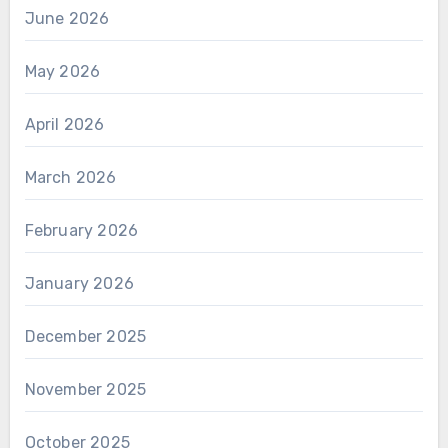
June 2026
May 2026
April 2026
March 2026
February 2026
January 2026
December 2025
November 2025
October 2025