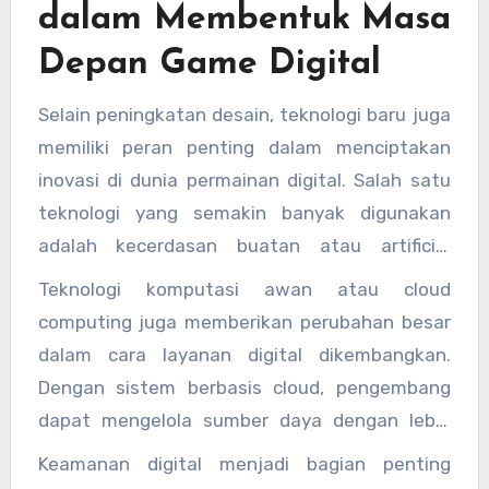
Fleksibilitas ini menjadi salah satu keunggulan
dalam Membentuk Masa
utama dari perkembangan industri game
Depan Game Digital
modern.
Selain peningkatan desain, teknologi baru juga
memiliki peran penting dalam menciptakan
inovasi di dunia permainan digital. Salah satu
teknologi yang semakin banyak digunakan
adalah kecerdasan buatan atau artificial
intelligence (AI). AI dapat membantu
Teknologi komputasi awan atau cloud
menciptakan sistem yang lebih responsif,
computing juga memberikan perubahan besar
mengatur perilaku karakter digital, serta
dalam cara layanan digital dikembangkan.
meningkatkan interaksi antara pengguna dan
Dengan sistem berbasis cloud, pengembang
permainan.
dapat mengelola sumber daya dengan lebih
efisien dan mendukung akses yang lebih stabil
Keamanan digital menjadi bagian penting
bagi pengguna.