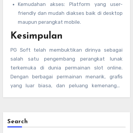
Kemudahan akses: Platform yang user-
friendly dan mudah diakses baik di desktop
maupun perangkat mobile.
Kesimpulan
PG Soft telah membuktikan dirinya sebagai
salah satu pengembang perangkat lunak
terkemuka di dunia permainan slot online.
Dengan berbagai permainan menarik, grafis
yang luar biasa, dan peluang kemenangan
besar melalui slot PG gacor, PG Soft
menawarkan pengalaman bermain yang tidak
hanya menyenangkan tetapi juga
menguntungkan. Pastikan Anda memilih situs
Search
PG Soft resmi agar dapat bermain dengan