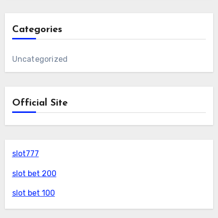
Categories
Uncategorized
Official Site
slot777
slot bet 200
slot bet 100