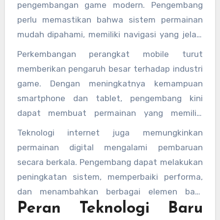
warna, efek visual, dan elemen interaktif
pengembangan game modern. Pengembang
menjadi bagian penting dalam membangun
perlu memastikan bahwa sistem permainan
suasana permainan yang lebih imersif.
mudah dipahami, memiliki navigasi yang jelas,
dan dapat berjalan dengan baik pada berbagai
Perkembangan perangkat mobile turut
perangkat. Antarmuka yang sederhana namun
memberikan pengaruh besar terhadap industri
menarik membantu pengguna menikmati
game. Dengan meningkatnya kemampuan
permainan tanpa mengalami kesulitan dalam
smartphone dan tablet, pengembang kini
memahami fitur yang tersedia.
dapat membuat permainan yang memiliki
kualitas tinggi tetapi tetap dapat diakses
Teknologi internet juga memungkinkan
melalui perangkat yang lebih praktis. Hal ini
permainan digital mengalami pembaruan
membuat industri game semakin luas dan
secara berkala. Pengembang dapat melakukan
menjangkau lebih banyak pengguna di
peningkatan sistem, memperbaiki performa,
berbagai wilayah.
dan menambahkan berbagai elemen baru
Peran Teknologi Baru
untuk menjaga kualitas pengalaman digital.