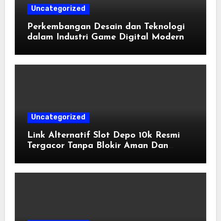
Uncategorized
Perkembangan Desain dan Teknologi
dalam Industri Game Digital Modern
Uncategorized
Link Alternatif Slot Depo 10k Resmi
Tergacor Tanpa Blokir Aman Dan
Cepat