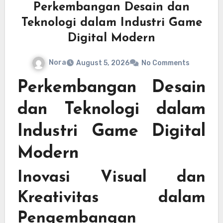
Perkembangan Desain dan
Teknologi dalam Industri Game
Digital Modern
Nora
August 5, 2026
No Comments
Perkembangan Desain
dan Teknologi dalam
Industri Game Digital
Modern
Inovasi Visual dan
Kreativitas dalam
Pengembangan