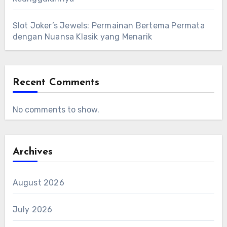
Slot Joker’s Jewels: Permainan Bertema Permata
dengan Nuansa Klasik yang Menarik
Recent Comments
No comments to show.
Archives
August 2026
July 2026