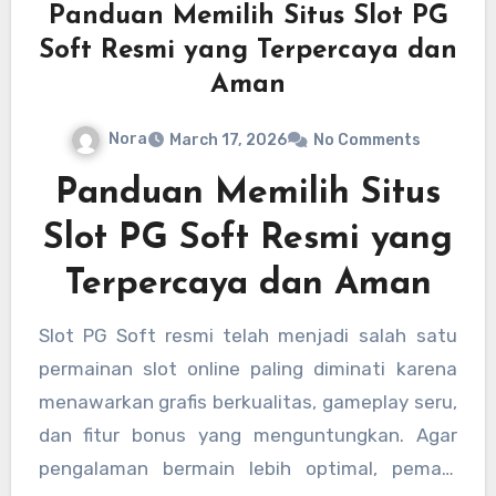
Panduan Memilih Situs Slot PG
Soft Resmi yang Terpercaya dan
Aman
Nora
March 17, 2026
No Comments
Panduan
Memilih
Situs
Slot
PG
Soft
Resmi
yang
Terpercaya
dan
Aman
Slot
PG
Soft
resmi
telah
menjadi
salah
satu
permainan
slot
online
paling
diminati
karena
menawarkan
grafis
berkualitas,
gameplay
seru,
dan
fitur
bonus
yang
menguntungkan.
Agar
pengalaman
bermain
lebih
optimal,
pemain