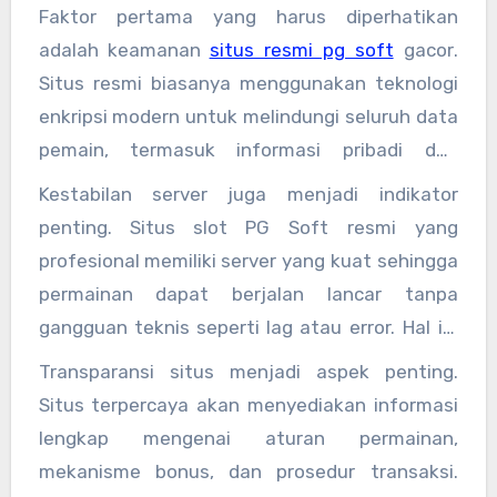
perlu
memastikan
mereka
bergabung
di
situs
Faktor
pertama
yang
harus
diperhatikan
slot
PG
Soft
resmi
yang
terpercaya,
aman,
dan
adalah
keamanan
situs resmi pg soft
gacor
.
memiliki
sistem
profesional.
Situs
resmi
biasanya
menggunakan
teknologi
enkripsi
modern
untuk
melindungi
seluruh
data
pemain,
termasuk
informasi
pribadi
dan
transaksi
keuangan.
Dengan
sistem
ini,
pemain
Kestabilan
server
juga
menjadi
indikator
dapat
bermain
dengan
aman
tanpa
khawatir
penting.
Situs
slot
PG
Soft
resmi
yang
akan
risiko
kebocoran
data
atau
profesional
memiliki
server
yang
kuat
sehingga
penyalahgunaan
akun.
permainan
dapat
berjalan
lancar
tanpa
gangguan
teknis
seperti
lag
atau
error.
Hal
ini
membuat
pemain
bisa
fokus
dan
menikmati
Transparansi
situs
menjadi
aspek
penting.
permainan
dengan
nyaman.
Situs
terpercaya
akan
menyediakan
informasi
lengkap
mengenai
aturan
permainan,
mekanisme
bonus,
dan
prosedur
transaksi.