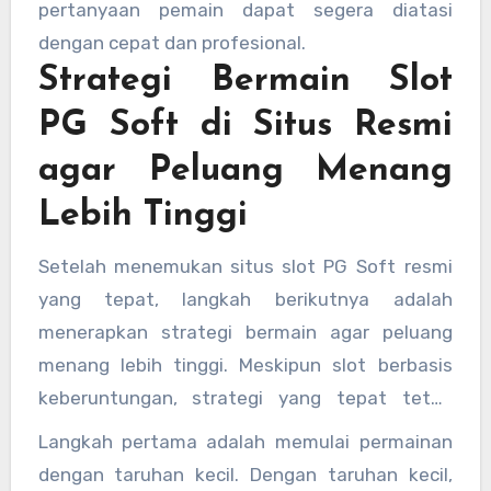
pertanyaan
pemain
dapat
segera
diatasi
dengan
cepat
dan
profesional.
Strategi
Bermain
Slot
PG
Soft
di
Situs
Resmi
agar
Peluang
Menang
Lebih
Tinggi
Setelah
menemukan
situs
slot
PG
Soft
resmi
yang
tepat,
langkah
berikutnya
adalah
menerapkan
strategi
bermain
agar
peluang
menang
lebih
tinggi.
Meskipun
slot
berbasis
keberuntungan,
strategi
yang
tepat
tetap
dapat
meningkatkan
hasil
secara
signifikan.
Langkah
pertama
adalah
memulai
permainan
dengan
taruhan
kecil.
Dengan
taruhan
kecil,