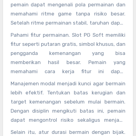
pemain
dapat
mengenali
pola
permainan
dan
memahami
ritme
game
tanpa
risiko
besar.
Setelah
ritme
permainan
stabil,
taruhan
dapat
ditingkatkan
secara
bertahap
untuk
Pahami
fitur
permainan.
Slot
PG
Soft
memiliki
memaksimalkan
peluang
kemenangan.
fitur
seperti
putaran
gratis,
simbol
khusus,
dan
pengganda
kemenangan
yang
bisa
memberikan
hasil
besar.
Pemain
yang
memahami
cara
kerja
fitur
ini
dapat
memanfaatkannya
secara
optimal.
Manajemen
modal
menjadi
kunci
agar
bermain
lebih
efektif.
Tentukan
batas
kerugian
dan
target
kemenangan
sebelum
mulai
bermain.
Dengan
disiplin
mengikuti
batas
ini,
pemain
dapat
mengontrol
risiko
sekaligus
menjaga
keuntungan.
Selain
itu,
atur
durasi
bermain
dengan
bijak.