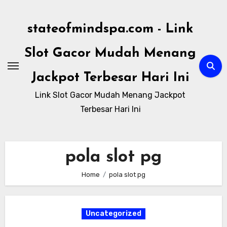
Skip
to
stateofmindspa.com - Link
content
Slot Gacor Mudah Menang
Jackpot Terbesar Hari Ini
Link Slot Gacor Mudah Menang Jackpot
Terbesar Hari Ini
pola slot pg
Home
pola slot pg
Uncategorized