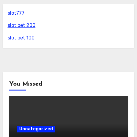
slot777
slot bet 200
slot bet 100
You Missed
Uncategorized