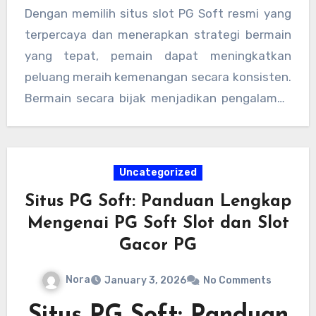
tambahan
keuntungan
yang
signifikan.
Dengan
memilih
situs
slot
PG
Soft
resmi
yang
terpercaya
dan
menerapkan
strategi
bermain
yang
tepat,
pemain
dapat
meningkatkan
peluang
meraih
kemenangan
secara
konsisten.
Bermain
secara
bijak
menjadikan
pengalaman
bermain
lebih
aman,
nyaman,
dan
menguntungkan.
Uncategorized
Situs PG Soft: Panduan Lengkap
Mengenai PG Soft Slot dan Slot
Gacor PG
Nora
January 3, 2026
No Comments
Situs PG Soft: Panduan