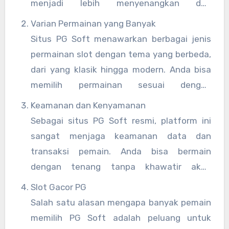
menjadi lebih menyenangkan dan
mendalam.
Varian Permainan yang Banyak
Situs PG Soft menawarkan berbagai jenis
permainan slot dengan tema yang berbeda,
dari yang klasik hingga modern. Anda bisa
memilih permainan sesuai dengan
preferensi dan keinginan Anda.
Keamanan dan Kenyamanan
Sebagai situs PG Soft resmi, platform ini
sangat menjaga keamanan data dan
transaksi pemain. Anda bisa bermain
dengan tenang tanpa khawatir akan
masalah keamanan.
Slot Gacor PG
Salah satu alasan mengapa banyak pemain
memilih PG Soft adalah peluang untuk