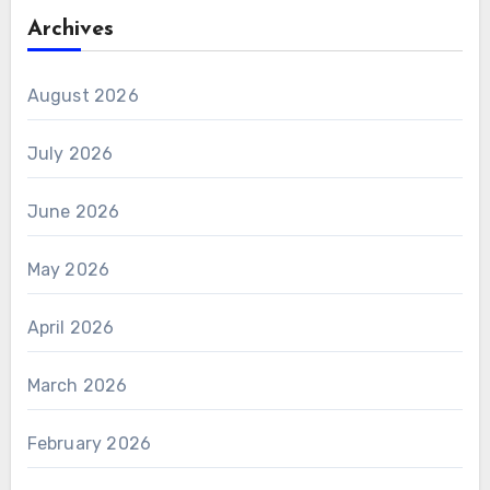
Archives
August 2026
July 2026
June 2026
May 2026
April 2026
March 2026
February 2026