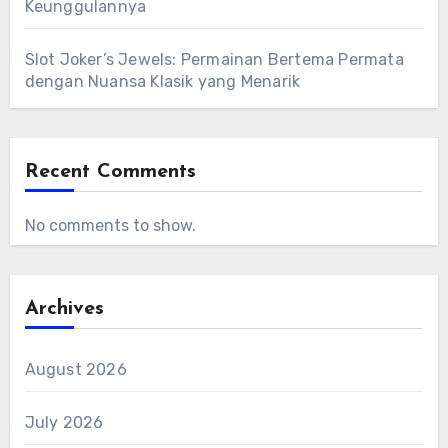
Keunggulannya
Slot Joker’s Jewels: Permainan Bertema Permata
dengan Nuansa Klasik yang Menarik
Recent Comments
No comments to show.
Archives
August 2026
July 2026