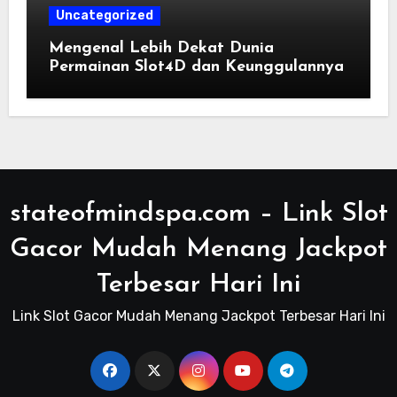
Uncategorized
Mengenal Lebih Dekat Dunia
Permainan Slot4D dan Keunggulannya
stateofmindspa.com – Link Slot
Gacor Mudah Menang Jackpot
Terbesar Hari Ini
Link Slot Gacor Mudah Menang Jackpot Terbesar Hari Ini