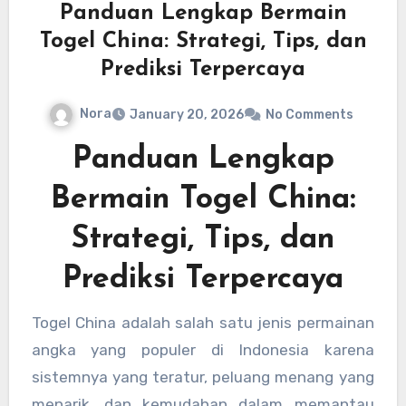
Panduan Lengkap Bermain
Togel China: Strategi, Tips, dan
Prediksi Terpercaya
Nora
January 20, 2026
No Comments
Panduan Lengkap
Bermain Togel China:
Strategi, Tips, dan
Prediksi Terpercaya
Togel China adalah salah satu jenis permainan
angka yang populer di Indonesia karena
sistemnya yang teratur, peluang menang yang
menarik, dan kemudahan dalam memantau