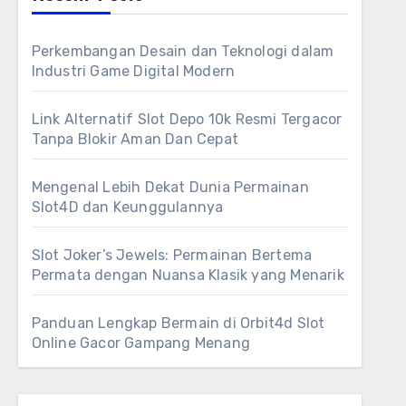
Perkembangan Desain dan Teknologi dalam
Industri Game Digital Modern
Link Alternatif Slot Depo 10k Resmi Tergacor
Tanpa Blokir Aman Dan Cepat
Mengenal Lebih Dekat Dunia Permainan
Slot4D dan Keunggulannya
Slot Joker’s Jewels: Permainan Bertema
Permata dengan Nuansa Klasik yang Menarik
Panduan Lengkap Bermain di Orbit4d Slot
Online Gacor Gampang Menang