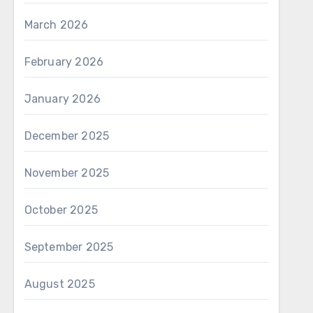
March 2026
February 2026
January 2026
December 2025
November 2025
October 2025
September 2025
August 2025