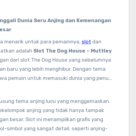
enggali Dunia Seru Anjing dan Kemenangan
esar
ma menarik untuk para pemainnya,
slot
dan
ewatkan adalah
Slot The Dog House – Muttley
gan dari slot The Dog House yang sebelumnya
han baru yang lebih menghibur. Dengan tema
bawa pemain untuk memasuki dunia yang penuh
n yang besar.
sung tema anjing lucu yang menggemaskan.
sekelompok anjing yang tidak hanya tampak
an besar. Slot ini menampilkan grafis yang
-simbol yang sangat detail, seperti anjing-