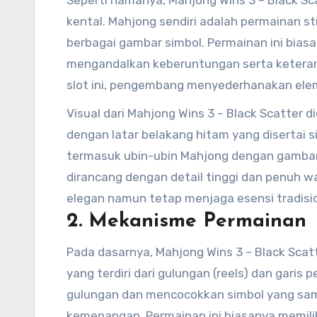
mekanismenya, dan fitur-fitur yang membua
kental. Mahjong sendiri adalah permainan 
berbagai gambar simbol. Permainan ini bias
mengandalkan keberuntungan serta ketera
slot ini, pengembang menyederhanakan el
dengan format slot yang lebih mudah diakses
Visual dari Mahjong Wins 3 – Black Scatter d
dengan latar belakang hitam yang disertai s
termasuk ubin-ubin Mahjong dengan gambar
dirancang dengan detail tinggi dan penuh w
elegan namun tetap menjaga esensi tradisio
2. Mekanisme Permainan
Pada dasarnya, Mahjong Wins 3 – Black Scat
yang terdiri dari gulungan (reels) dan gari
gulungan dan mencocokkan simbol yang sam
kemenangan. Permainan ini biasanya memilik