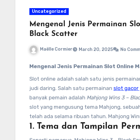
Uncategorized
Mengenal Jenis Permainan Slo
Black Scatter
Maëlle Cormier
March 20, 2025
No Comm
Mengenal Jenis Permainan Slot Online M
Slot online adalah salah satu jenis permai
judi daring. Salah satu permainan
slot gaco
banyak pemain adalah
Mahjong Wins 3 – Blac
slot yang mengusung tema Mahjong, sebuah 
telah ada selama ribuan tahun. Mahjong Wins
1. Tema dan Tampilan Per
menawarkan sensasi berbeda, menggabungka
menarik dari slot modern. Artikel ini akan m
Seperti namanya, Mahjong Wins 3 – Black 