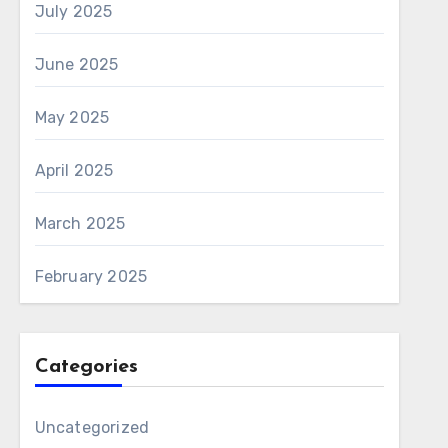
July 2025
June 2025
May 2025
April 2025
March 2025
February 2025
Categories
Uncategorized