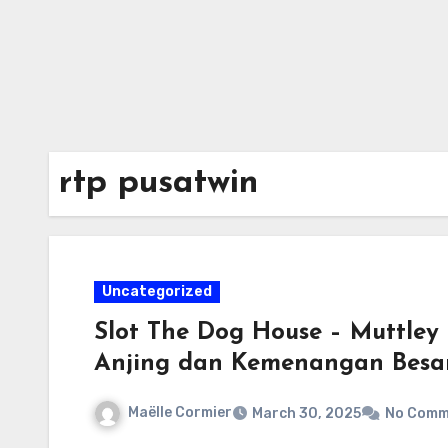
rtp pusatwin
Uncategorized
Slot The Dog House – Muttley
Anjing dan Kemenangan Besa
Maëlle Cormier
March 30, 2025
No Comm