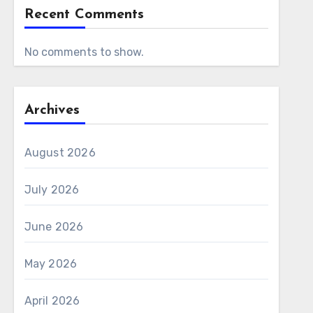
Recent Comments
No comments to show.
Archives
August 2026
July 2026
June 2026
May 2026
April 2026