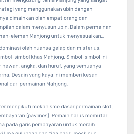
tnya begitu menarik bagi para pemain.
strategi yang menggunakan ubin dengan
anya dimainkan oleh empat orang dan
mpilan dalam menyusun ubin. Dalam permainan
emen-elemen Mahjong untuk menyesuaikan
 oleh pemain slot online.
idominasi oleh nuansa gelap dan misterius,
imbol-simbol khas Mahjong. Simbol-simbol ini
 hewan, angka, dan huruf, yang semuanya
arna. Desain yang kaya ini memberi kesan
nal dari permainan Mahjong.
ter mengikuti mekanisme dasar permainan slot,
s pembayaran (paylines). Pemain harus memutar
a pada garis pembayaran untuk meraih
i lima gulungan dan tiga baris, meskipun