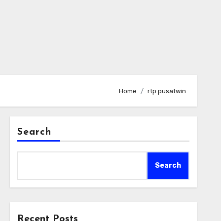
Home
rtp pusatwin
Search
Search
Recent Posts