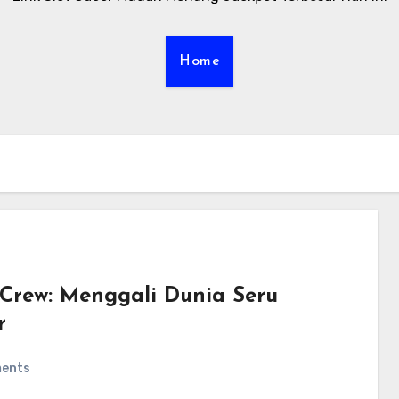
Home
 Crew: Menggali Dunia Seru
r
ents