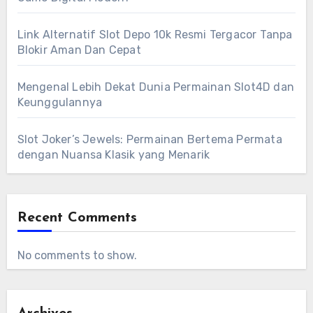
Link Alternatif Slot Depo 10k Resmi Tergacor Tanpa
Blokir Aman Dan Cepat
Mengenal Lebih Dekat Dunia Permainan Slot4D dan
Keunggulannya
Slot Joker’s Jewels: Permainan Bertema Permata
dengan Nuansa Klasik yang Menarik
Recent Comments
No comments to show.