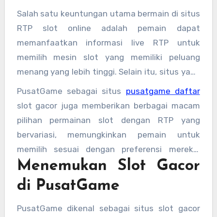
terutama bagi mereka yang ingin mencoba
Salah satu keuntungan utama bermain di situs
peruntungan mereka dengan slot online yang
RTP slot online adalah pemain dapat
memiliki potensi besar.
memanfaatkan informasi live RTP untuk
memilih mesin slot yang memiliki peluang
menang yang lebih tinggi. Selain itu, situs yang
menyediakan informasi RTP yang jelas juga
PusatGame sebagai situs
pusatgame daftar
menunjukkan bahwa mereka menghargai
slot gacor juga memberikan berbagai macam
transparansi dan kepercayaan pemain. Pemain
pilihan permainan slot dengan RTP yang
dapat merasa lebih aman dan nyaman karena
bervariasi, memungkinkan pemain untuk
mengetahui bahwa permainan yang mereka
memilih sesuai dengan preferensi mereka.
mainkan memiliki peluang menang yang adil.
Menemukan Slot Gacor
Dengan berbagai fitur tambahan dan bonus
menarik, PusatGame memastikan bahwa
di PusatGame
pengalaman bermain slot online menjadi lebih
seru dan menguntungkan.
PusatGame dikenal sebagai situs slot gacor