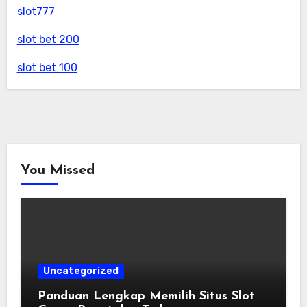
slot777
slot bet 200
slot bet 100
You Missed
Uncategorized
Panduan Lengkap Memilih Situs Slot