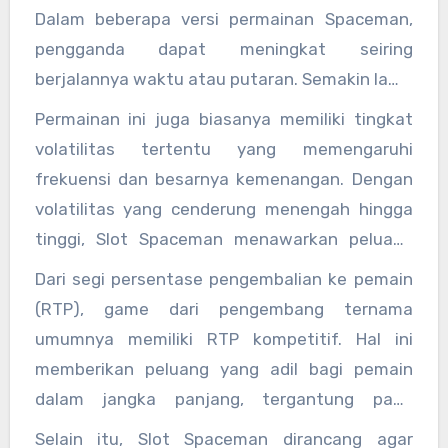
semakin seru.
Dalam beberapa versi permainan Spaceman,
pengganda dapat meningkat seiring
berjalannya waktu atau putaran. Semakin lama
bertahan, semakin besar peluang
Permainan ini juga biasanya memiliki tingkat
mendapatkan kemenangan dengan nilai lebih
volatilitas tertentu yang memengaruhi
tinggi. Fitur ini memberikan elemen strategi
frekuensi dan besarnya kemenangan. Dengan
karena pemain harus menentukan waktu yang
volatilitas yang cenderung menengah hingga
tepat untuk mengambil kemenangan.
tinggi, Slot Spaceman menawarkan peluang
kemenangan besar meskipun mungkin tidak
Dari segi persentase pengembalian ke pemain
terlalu sering muncul. Inilah yang membuat
(RTP), game dari pengembang ternama
permainan terasa menegangkan sekaligus
umumnya memiliki RTP kompetitif. Hal ini
menghibur.
memberikan peluang yang adil bagi pemain
dalam jangka panjang, tergantung pada
strategi dan manajemen modal yang
Selain itu, Slot Spaceman dirancang agar