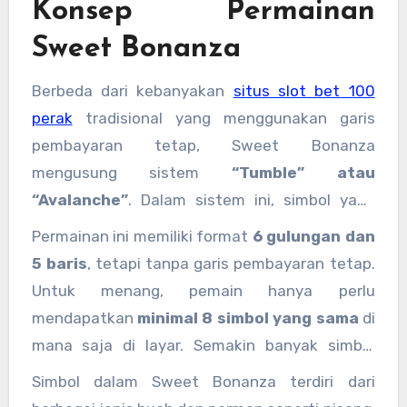
Konsep Permainan
berwarna-warni yang cerah serta mekanisme
permainan yang berbeda dari slot klasik.
Sweet Bonanza
Dengan desain visual yang menarik dan
peluang kemenangan besar, Sweet Bonanza
Berbeda dari kebanyakan
situs slot bet 100
menjadi pilihan favorit bagi banyak pemain
perak
tradisional yang menggunakan garis
yang mencari pengalaman bermain slot yang
pembayaran tetap, Sweet Bonanza
seru dan menghibur.
mengusung sistem
“Tumble” atau
“Avalanche”
. Dalam sistem ini, simbol yang
membentuk kombinasi kemenangan akan
Permainan ini memiliki format
6 gulungan dan
menghilang dan digantikan dengan simbol baru
5 baris
, tetapi tanpa garis pembayaran tetap.
yang jatuh dari atas. Mekanisme ini
Untuk menang, pemain hanya perlu
memungkinkan pemain mendapatkan
mendapatkan
minimal 8 simbol yang sama
di
beberapa kemenangan dalam satu putaran.
mana saja di layar. Semakin banyak simbol
yang cocok, semakin besar pula kemenangan
Simbol dalam Sweet Bonanza terdiri dari
yang bisa diperoleh.