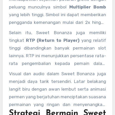
peluang munculnya simbol
Multiplier Bomb
yang lebih tinggi. Simbol ini dapat memberikan
pengganda kemenangan mulai dari 2x hingga
100x dari total kemenangan dalam satu
Selain itu, Sweet Bonanza juga memiliki
putaran.
tingkat
RTP (Return to Player)
yang relatif
tinggi dibandingkan banyak permainan slot
lainnya. RTP ini menunjukkan persentase rata-
rata pengembalian kepada pemain dalam
jangka panjang, sehingga permainan ini
Visual dan audio dalam Sweet Bonanza juga
dianggap cukup menguntungkan bagi banyak
menjadi daya tarik tersendiri. Latar belakang
pemain.
langit biru dengan awan lembut serta animasi
permen yang berjatuhan menciptakan suasana
permainan yang ringan dan menyenangkan.
Strategi Bermain Sweet
Musik latar yang ceria semakin menambah