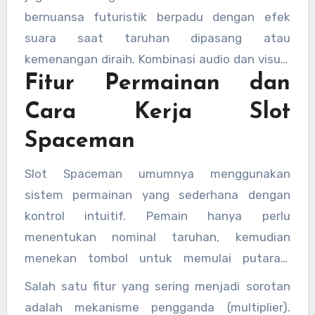
visual yang memuaskan dan meningkatkan
bernuansa futuristik berpadu dengan efek
semangat bermain.
suara saat taruhan dipasang atau
kemenangan diraih. Kombinasi audio dan visual
Fitur Permainan dan
ini menciptakan atmosfer luar angkasa yang
autentik.
Cara Kerja Slot
Spaceman
Slot Spaceman umumnya menggunakan
sistem permainan yang sederhana dengan
kontrol intuitif. Pemain hanya perlu
menentukan nominal taruhan, kemudian
menekan tombol untuk memulai putaran.
Namun, di balik kesederhanaannya, terdapat
Salah satu fitur yang sering menjadi sorotan
fitur menarik yang membuat permainan
adalah mekanisme pengganda (multiplier).