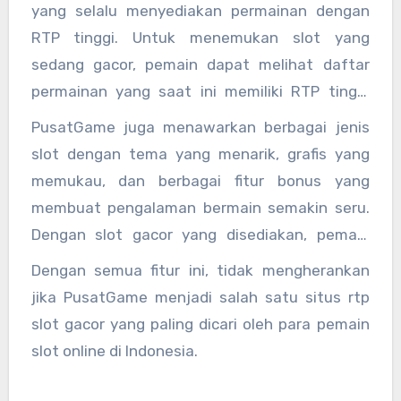
yang selalu menyediakan permainan dengan
RTP tinggi. Untuk menemukan slot yang
sedang gacor, pemain dapat melihat daftar
permainan yang saat ini memiliki RTP tinggi
dan peluang besar untuk memberikan
PusatGame juga menawarkan berbagai jenis
kemenangan. Menggunakan fitur live RTP,
slot dengan tema yang menarik, grafis yang
pemain dapat melihat seberapa tinggi RTP
memukau, dan berbagai fitur bonus yang
pada setiap mesin slot yang mereka pilih,
membuat pengalaman bermain semakin seru.
membantu mereka memilih game yang
Dengan slot gacor yang disediakan, pemain
menawarkan peluang lebih besar untuk
dapat merasakan sensasi kemenangan yang
Dengan semua fitur ini, tidak mengherankan
menang.
lebih sering, dan tentunya, lebih besar.
jika PusatGame menjadi salah satu situs rtp
slot gacor yang paling dicari oleh para pemain
slot online di Indonesia.