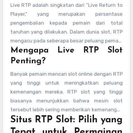
Live RTP adalah singkatan dari “Live Return to
tinggi. Salah satu fitur yang paling dicari oleh
Player,” yang merupakan persentase
pemain adalah live RTP, yang memberikan
pengembalian kepada pemain dari total
transparansi dalam permainan dan
taruhan yang dilakukan. Dalam dunia slot, RTP
memastikan pemain bisa mendapatkan
mengacu pada seberapa besar peluang pemain
peluang menang lebih besar.
Mengapa Live RTP Slot
untuk mendapatkan kembali sebagian dari
taruhan mereka dalam jangka panjang. Dengan
Penting?
adanya live RTP slot, pemain bisa melihat data
Banyak pemain mencari slot online dengan RTP
RTP secara langsung, memberikan mereka
yang tinggi untuk meningkatkan peluang
kepercayaan lebih dalam memilih permainan
kemenangan mereka. RTP slot yang tinggi
yang tepat.
biasanya menunjukkan bahwa mesin slot
tersebut lebih sering memberikan kemenangan
Situs RTP Slot: Pilih yang
kepada pemain. Dengan adanya live slot RTP,
pemain dapat memantau secara langsung
Tepat untuk Permainan