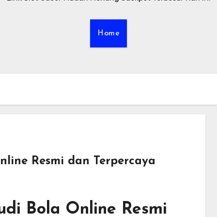
Home
nline Resmi dan Terpercaya
di Bola Online Resmi