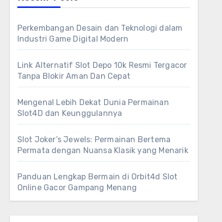
Perkembangan Desain dan Teknologi dalam
Industri Game Digital Modern
Link Alternatif Slot Depo 10k Resmi Tergacor
Tanpa Blokir Aman Dan Cepat
Mengenal Lebih Dekat Dunia Permainan
Slot4D dan Keunggulannya
Slot Joker’s Jewels: Permainan Bertema
Permata dengan Nuansa Klasik yang Menarik
Panduan Lengkap Bermain di Orbit4d Slot
Online Gacor Gampang Menang