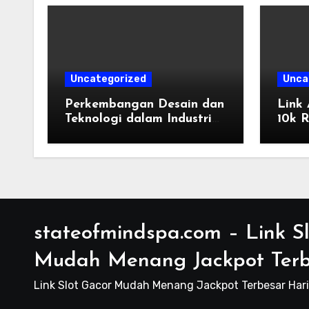
Uncategorized
Unca
Perkembangan Desain dan
Link 
Teknologi dalam Industri
10k 
Game Digital Modern
Blok
stateofmindspa.com – Link S
Mudah Menang Jackpot Terbe
Link Slot Gacor Mudah Menang Jackpot Terbesar Hari 