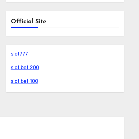
Official Site
slot777
slot bet 200
slot bet 100