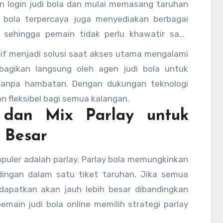
n login judi bola dan mulai memasang taruhan
i bola terpercaya juga menyediakan berbagai
sehingga pemain tidak perlu khawatir saat
natif menjadi solusi saat akses utama mengalami
ibagikan langsung oleh agen judi bola untuk
tanpa hambatan. Dengan dukungan teknologi
an fleksibel bagi semua kalangan.
a dan Mix Parlay untuk
 Besar
opuler adalah parlay. Parlay bola memungkinkan
ngan dalam satu tiket taruhan. Jika semua
dapatkan akan jauh lebih besar dibandingkan
emain judi bola online memilih strategi parlay