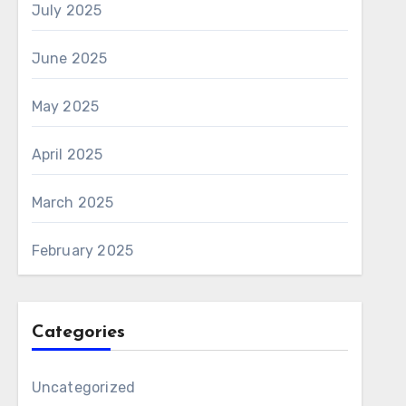
July 2025
June 2025
May 2025
April 2025
March 2025
February 2025
Categories
Uncategorized