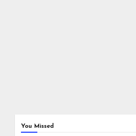
You Missed