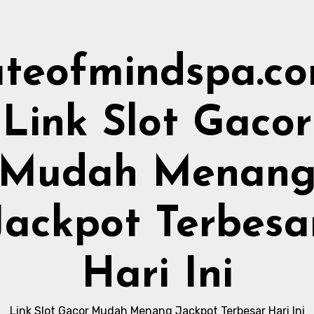
ateofmindspa.co
Link Slot Gacor
Mudah Menan
Jackpot Terbesa
Hari Ini
Link Slot Gacor Mudah Menang Jackpot Terbesar Hari Ini