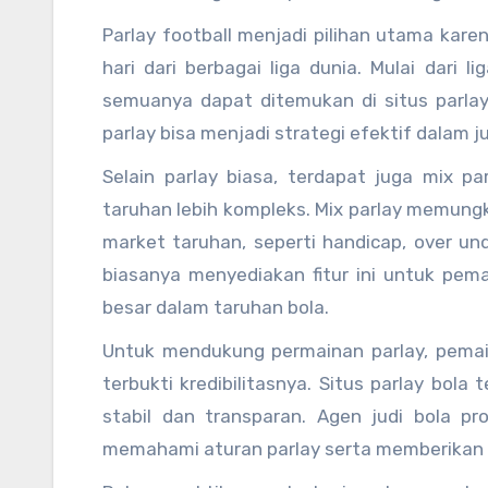
Parlay football menjadi pilihan utama kare
hari dari berbagai liga dunia. Mulai dari l
semuanya dapat ditemukan di situs parlay 
parlay bisa menjadi strategi efektif dalam ju
Selain parlay biasa, terdapat juga mix p
taruhan lebih kompleks. Mix parlay memung
market taruhan, seperti handicap, over und
biasanya menyediakan fitur ini untuk pem
besar dalam taruhan bola.
Untuk mendukung permainan parlay, pemain
terbukti kredibilitasnya. Situs parlay bola
stabil dan transparan. Agen judi bola p
memahami aturan parlay serta memberikan i