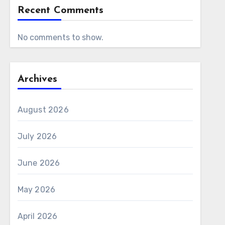
Recent Comments
No comments to show.
Archives
August 2026
July 2026
June 2026
May 2026
April 2026