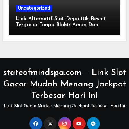
Uncategorized
Link Alternatif Slot Depo 10k Resmi
Tergacor Tanpa Blokir Aman Dan
Cepat
stateofmindspa.com – Link Slot
Gacor Mudah Menang Jackpot
Terbesar Hari Ini
Link Slot Gacor Mudah Menang Jackpot Terbesar Hari Ini