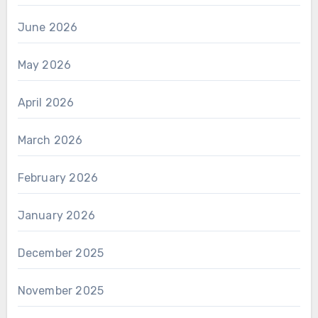
June 2026
May 2026
April 2026
March 2026
February 2026
January 2026
December 2025
November 2025