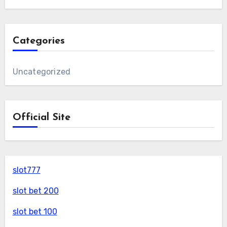
Categories
Uncategorized
Official Site
slot777
slot bet 200
slot bet 100