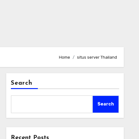
Home
situs server Thailand
Search
Search
Recent Posts