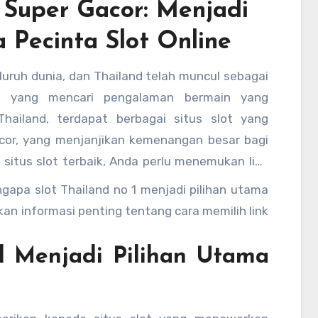
d Super Gacor: Menjadi
 Pecinta Slot Online
luruh dunia, dan Thailand telah muncul sebagai
in yang mencari pengalaman bermain yang
ailand, terdapat berbagai situs slot yang
cor, yang menjanjikan kemenangan besar bagi
situs slot terbaik, Anda perlu menemukan link
an akses ke slot gacor.
gapa slot Thailand no 1 menjadi pilihan utama
an informasi penting tentang cara memilih link
d Menjadi Pilihan Utama