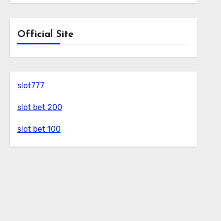
Official Site
slot777
slot bet 200
slot bet 100