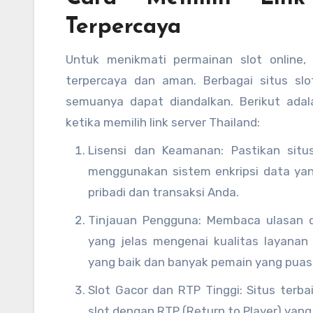
Terpercaya
Untuk menikmati permainan slot online,
terpercaya dan aman. Berbagai situs slo
semuanya dapat diandalkan. Berikut adal
ketika memilih link server Thailand:
Lisensi dan Keamanan: Pastikan situs
menggunakan sistem enkripsi data yang
pribadi dan transaksi Anda.
Tinjauan Pengguna: Membaca ulasan 
yang jelas mengenai kualitas layanan s
yang baik dan banyak pemain yang puas
Slot Gacor dan RTP Tinggi: Situs terb
slot dengan RTP (Return to Player) yang