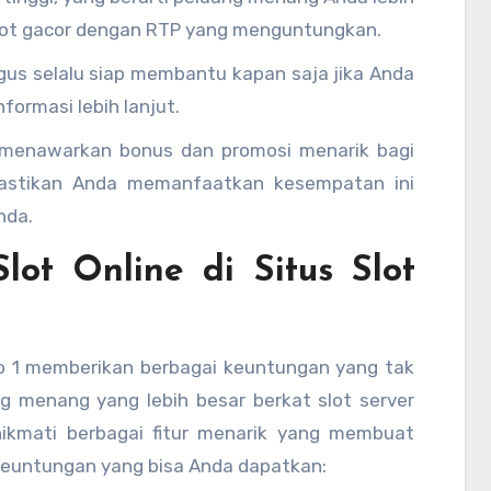
 slot gacor dengan RTP yang menguntungkan.
gus selalu siap membantu kapan saja jika Anda
rmasi lebih lanjut.
t menawarkan bonus dan promosi menarik bagi
astikan Anda memanfaatkan kesempatan ini
nda.
ot Online di Situs Slot
 no 1 memberikan berbagai keuntungan yang tak
ng menang yang lebih besar berkat slot server
nikmati berbagai fitur menarik yang membuat
keuntungan yang bisa Anda dapatkan: