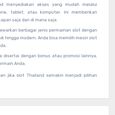
and menyediakan akses yang mudah melalui
one, tablet, atau komputer. Ini memberikan
kapan saja dan di mana saja.
nawarkan berbagai jenis permainan slot dengan
ik hingga modern. Anda bisa memilih mesin slot
nda.
 disertai dengan bonus atau promosi lainnya,
ermain Anda.
an jika slot Thailand semakin menjadi pilihan