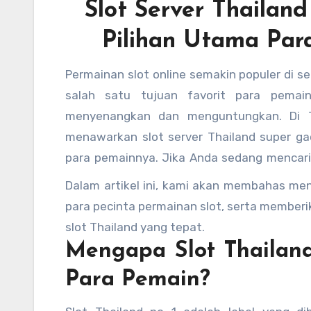
Slot Server Thailan
Pilihan Utama Para
Permainan slot online semakin populer di se
salah satu tujuan favorit para pema
menyenangkan dan menguntungkan. Di Th
menawarkan slot server Thailand super ga
para pemainnya. Jika Anda sedang mencari 
thailand slot
gacor terpercaya dan memberik
Dalam artikel ini, kami akan membahas men
para pecinta permainan slot, serta memberik
slot Thailand yang tepat.
Mengapa Slot Thailan
Para Pemain?