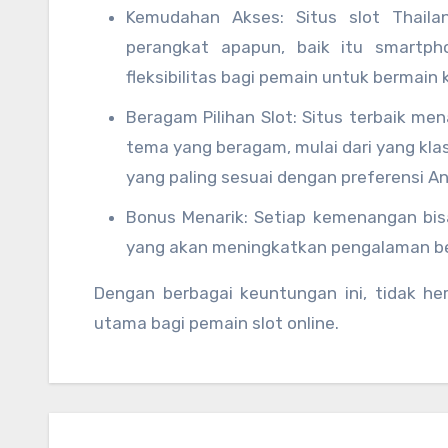
Kemudahan Akses: Situs slot Thail
perangkat apapun, baik itu smartph
fleksibilitas bagi pemain untuk bermain 
Beragam Pilihan Slot: Situs terbaik me
tema yang beragam, mulai dari yang klas
yang paling sesuai dengan preferensi A
Bonus Menarik: Setiap kemenangan bisa
yang akan meningkatkan pengalaman b
Dengan berbagai keuntungan ini, tidak her
utama bagi pemain slot online.