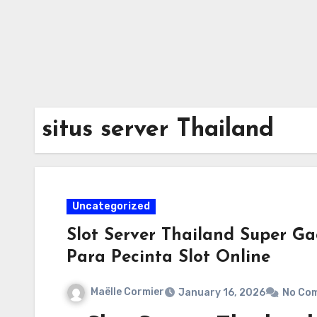
situs server Thailand
Uncategorized
Slot Server Thailand Super Ga
Para Pecinta Slot Online
Maëlle Cormier
January 16, 2026
No Co