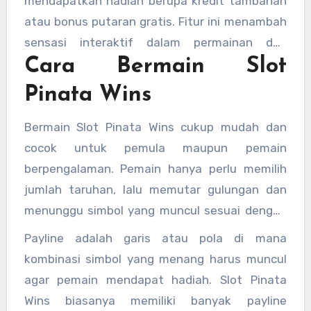
mendapatkan hadiah berupa kredit tambahan
atau bonus putaran gratis. Fitur ini menambah
sensasi interaktif dalam permainan dan
Cara Bermain Slot
memberikan peluang ekstra untuk menang.
Pinata Wins
Bermain Slot Pinata Wins cukup mudah dan
cocok untuk pemula maupun pemain
berpengalaman. Pemain hanya perlu memilih
jumlah taruhan, lalu memutar gulungan dan
menunggu simbol yang muncul sesuai dengan
payline kemenangan.
Payline adalah garis atau pola di mana
kombinasi simbol yang menang harus muncul
agar pemain mendapat hadiah. Slot Pinata
Wins biasanya memiliki banyak payline