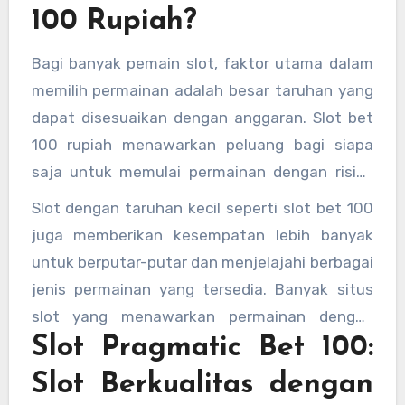
pemain untuk menikmati keseruan permainan
100 Rupiah?
dengan modal yang terjangkau. Pada artikel ini,
kami akan membahas lebih lanjut tentang
Bagi banyak pemain slot, faktor utama dalam
situs
slot bet 100 gacor
dan bagaimana slot
memilih permainan adalah besar taruhan yang
pragmatic bet 100 dapat menjadi pilihan
dapat disesuaikan dengan anggaran. Slot bet
menarik untuk para pemain.
100 rupiah menawarkan peluang bagi siapa
saja untuk memulai permainan dengan risiko
yang lebih rendah. Meskipun nominal
Slot dengan taruhan kecil seperti slot bet 100
taruhannya kecil, bukan berarti kesempatan
juga memberikan kesempatan lebih banyak
untuk menang menjadi terbatas. Banyak
untuk berputar-putar dan menjelajahi berbagai
pemain yang berhasil meraih kemenangan
jenis permainan yang tersedia. Banyak situs
besar meskipun hanya bertaruh dengan slot
slot yang menawarkan permainan dengan
bet 100 perak.
Slot Pragmatic Bet 100:
taruhan rendah, sehingga pemain tidak perlu
khawatir soal kehabisan modal dengan cepat.
Slot Berkualitas dengan
Dengan bet yang kecil, pemain bisa menikmati