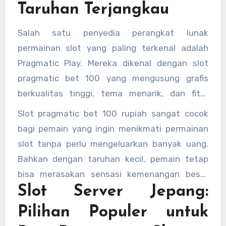
Taruhan Terjangkau
lebih banyak putaran dan mempelajari lebih
dalam mekanisme permainan tanpa terbebani.
Salah satu penyedia perangkat lunak
permainan slot yang paling terkenal adalah
Pragmatic Play. Mereka dikenal dengan slot
pragmatic bet 100 yang mengusung grafis
berkualitas tinggi, tema menarik, dan fitur
bonus yang menggiurkan. Para pemain dapat
Slot pragmatic bet 100 rupiah sangat cocok
merasakan pengalaman bermain yang seru dan
bagi pemain yang ingin menikmati permainan
menguntungkan dengan memilih slot
slot tanpa perlu mengeluarkan banyak uang.
pragmatic bet 100 perak di situs-situs slot
Bahkan dengan taruhan kecil, pemain tetap
terpercaya.
bisa merasakan sensasi kemenangan besar
Slot Server Jepang:
melalui fitur-fitur menarik seperti free spins,
multiplier, dan bonus game. Fitur-fitur ini sering
Pilihan Populer untuk
kali menjadi pembeda antara kemenangan