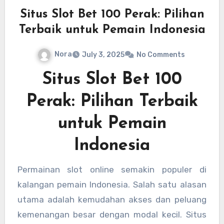
Situs Slot Bet 100 Perak: Pilihan
Terbaik untuk Pemain Indonesia
Nora
July 3, 2025
No Comments
Situs Slot Bet 100
Perak: Pilihan Terbaik
untuk Pemain
Indonesia
Permainan slot online semakin populer di
kalangan pemain Indonesia. Salah satu alasan
utama adalah kemudahan akses dan peluang
kemenangan besar dengan modal kecil. Situs