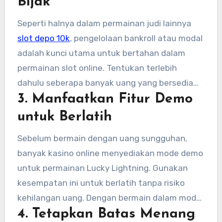
Bijak
Lightning, Anda akan menemukan simbol-
Seperti halnya dalam permainan judi lainnya
simbol khas seperti simbol petir, simbol
slot depo 10k
, pengelolaan bankroll atau modal
keberuntungan, dan berbagai fitur bonus
adalah kunci utama untuk bertahan dalam
seperti free spins dan multiplier. Memahami
permainan slot online. Tentukan terlebih
bagaimana fitur-fitur ini bekerja dapat
dahulu seberapa banyak uang yang bersedia
membantu Anda membuat keputusan yang
3.
Manfaatkan Fitur Demo
Anda pertaruhkan dalam satu sesi permainan.
lebih baik dalam permainan.
Jangan tergoda untuk bertaruh lebih dari yang
untuk Berlatih
Anda mampu kehilangan. Salah satu trik
Sebelum bermain dengan uang sungguhan,
penting adalah membagi bankroll Anda menjadi
banyak kasino online menyediakan mode demo
beberapa sesi permainan, sehingga Anda
untuk permainan Lucky Lightning. Gunakan
memiliki lebih banyak kesempatan untuk
kesempatan ini untuk berlatih tanpa risiko
menang tanpa menghabiskan seluruh modal
kehilangan uang. Dengan bermain dalam mode
Anda dalam satu kali putaran.
4.
Tetapkan Batas Menang
demo, Anda bisa mempelajari pola permainan,