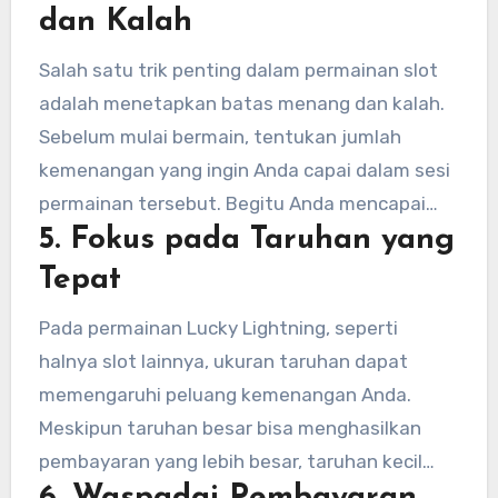
simbol-simbol yang sering muncul, serta cara
dan Kalah
kerja fitur bonus tanpa tekanan. Ini memberi
Salah satu trik penting dalam permainan slot
Anda kesempatan untuk merencanakan
adalah menetapkan batas menang dan kalah.
strategi bermain yang lebih matang saat Anda
Sebelum mulai bermain, tentukan jumlah
akhirnya bermain dengan uang sungguhan.
kemenangan yang ingin Anda capai dalam sesi
permainan tersebut. Begitu Anda mencapai
5.
Fokus pada Taruhan yang
batas kemenangan, berhentilah bermain dan
nikmati kemenangan Anda. Demikian juga,
Tepat
tentukan batas kekalahan. Jika Anda
Pada permainan Lucky Lightning, seperti
mencapai batas ini, lebih baik berhenti
halnya slot lainnya, ukuran taruhan dapat
daripada terus berusaha untuk mengejar
memengaruhi peluang kemenangan Anda.
kerugian. Ini membantu menghindari kerugian
Meskipun taruhan besar bisa menghasilkan
lebih besar dan menjaga pengalaman bermain
pembayaran yang lebih besar, taruhan kecil
tetap menyenangkan.
6.
Waspadai Pembayaran
dengan jumlah putaran yang lebih banyak