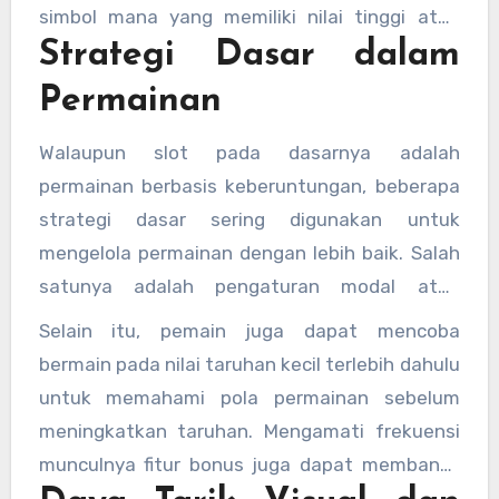
simbol mana yang memiliki nilai tinggi atau
Strategi Dasar dalam
bagaimana fitur bonus dipicu dapat
memberikan gambaran lebih jelas mengenai
Permainan
alur permainan.
Walaupun slot pada dasarnya adalah
permainan berbasis keberuntungan, beberapa
strategi dasar sering digunakan untuk
mengelola permainan dengan lebih baik. Salah
satunya adalah pengaturan modal atau
bankroll management, yaitu menentukan
Selain itu, pemain juga dapat mencoba
batas taruhan agar permainan tetap
bermain pada nilai taruhan kecil terlebih dahulu
terkendali.
untuk memahami pola permainan sebelum
meningkatkan taruhan. Mengamati frekuensi
munculnya fitur bonus juga dapat membantu
dalam menentukan pendekatan bermain yang