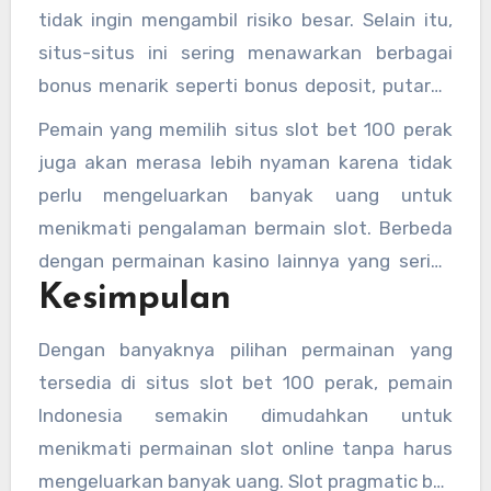
tidak ingin mengambil risiko besar. Selain itu,
situs-situs ini sering menawarkan berbagai
bonus menarik seperti bonus deposit, putaran
gratis, dan program loyalitas. Pemain juga bisa
Pemain yang memilih situs slot bet 100 perak
menikmati berbagai jenis permainan slot dari
juga akan merasa lebih nyaman karena tidak
penyedia ternama seperti Pragmatic Play,
perlu mengeluarkan banyak uang untuk
Habanero, Microgaming, dan banyak lagi.
menikmati pengalaman bermain slot. Berbeda
dengan permainan kasino lainnya yang sering
Kesimpulan
membutuhkan taruhan lebih tinggi, slot
dengan taruhan kecil ini memberikan
Dengan banyaknya pilihan permainan yang
kesempatan untuk bersenang-senang tanpa
tersedia di situs slot bet 100 perak, pemain
tekanan finansial.
Indonesia semakin dimudahkan untuk
menikmati permainan slot online tanpa harus
mengeluarkan banyak uang. Slot pragmatic bet