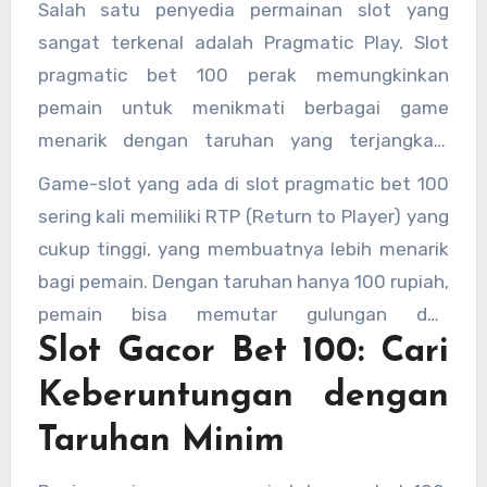
Salah satu penyedia permainan slot yang
sangat terkenal adalah Pragmatic Play. Slot
pragmatic bet 100 perak memungkinkan
pemain untuk menikmati berbagai game
menarik dengan taruhan yang terjangkau.
Pragmatic Play terkenal dengan game-slot-
Game-slot yang ada di slot pragmatic bet 100
nya yang tidak hanya seru, tetapi juga
sering kali memiliki RTP (Return to Player) yang
menawarkan peluang besar untuk
cukup tinggi, yang membuatnya lebih menarik
mendapatkan kemenangan besar.
bagi pemain. Dengan taruhan hanya 100 rupiah,
pemain bisa memutar gulungan dan
Slot Gacor Bet 100: Cari
merasakan sensasi permainan yang tidak kalah
dengan taruhan besar. Fitur bonus, putaran
Keberuntungan dengan
gratis, dan jackpot progresif juga menjadi daya
Taruhan Minim
tarik utama dari slot pragmatic ini.