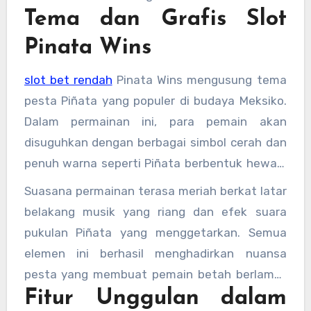
Tema dan Grafis Slot
pengalaman bermain yang menyenangkan
serta peluang kemenangan yang besar. Artikel
Pinata Wins
ini akan membahas berbagai aspek menarik
dari Slot Pinata Wins, mulai dari tema, fitur,
slot bet rendah
Pinata Wins mengusung tema
hingga tips bermain agar dapat
pesta Piñata yang populer di budaya Meksiko.
memaksimalkan peluang kemenangan.
Dalam permainan ini, para pemain akan
disuguhkan dengan berbagai simbol cerah dan
penuh warna seperti Piñata berbentuk hewan,
permen, kembang api, dan berbagai elemen
Suasana permainan terasa meriah berkat latar
pesta lainnya. Desain grafis yang hidup dan
belakang musik yang riang dan efek suara
animasi yang menarik membuat pengalaman
pukulan Piñata yang menggetarkan. Semua
bermain menjadi lebih seru dan menghibur.
elemen ini berhasil menghadirkan nuansa
pesta yang membuat pemain betah berlama-
Fitur Unggulan dalam
lama memainkan slot ini.