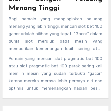
pemain setia, yang dapat meningkatkan
Menang Tinggi
peluang kemenangan pemain.
Bagi pemain yang menginginkan peluang
menang yang lebih tinggi, mencari slot bet 100
gacor adalah pilihan yang tepat. “Gacor” dalam
dunia slot merujuk pada mesin yang
memberikan kemenangan lebih sering atau
memiliki pembayaran yang lebih tinggi. Banyak
Pemain yang mencari slot pragmatic bet 100
pemain percaya bahwa slot bet 100 gacor
atau slot pragmatic bet 100 perak sering kali
memiliki potensi untuk memberikan
memilih mesin yang sudah terbukti “gacor”
kemenangan besar, meskipun taruhannya kecil.
karena mereka merasa lebih percaya diri dan
optimis untuk memenangkan hadiah besar.
Pilihan slot dengan RTP (Return to Player)
tinggi dan volatilitas sedang bisa memberikan
peluang menang yang lebih seimbang dan