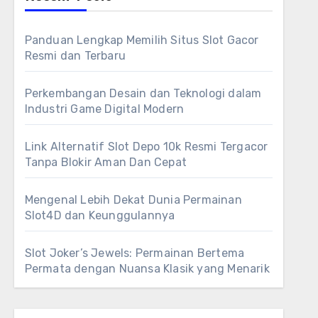
Panduan Lengkap Memilih Situs Slot Gacor
Resmi dan Terbaru
Perkembangan Desain dan Teknologi dalam
Industri Game Digital Modern
Link Alternatif Slot Depo 10k Resmi Tergacor
Tanpa Blokir Aman Dan Cepat
Mengenal Lebih Dekat Dunia Permainan
Slot4D dan Keunggulannya
Slot Joker’s Jewels: Permainan Bertema
Permata dengan Nuansa Klasik yang Menarik