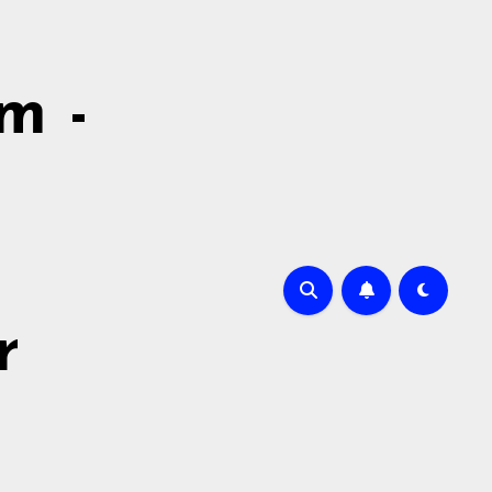
m -
g
r