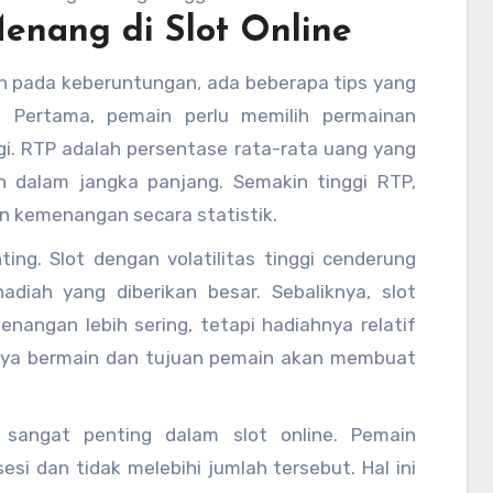
Menang di Slot Online
n pada keberuntungan, ada beberapa tips yang
 Pertama, pemain perlu memilih permainan
gi. RTP adalah persentase rata-rata uang yang
n dalam jangka panjang. Semakin tinggi RTP,
 kemenangan secara statistik.
ing. Slot dengan volatilitas tinggi cenderung
diah yang diberikan besar. Sebaliknya, slot
nangan lebih sering, tetapi hadiahnya relatif
 gaya bermain dan tujuan pemain akan membuat
 sangat penting dalam slot online. Pemain
i dan tidak melebihi jumlah tersebut. Hal ini