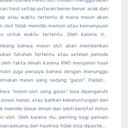
an hasil setiap putaran benar-benar acak dan
tetap atau waktu tertentu di mana mesin akan
n slot tidak memiliki memori atau kemampuan
u untuk waktu tertentu. Oleh karena itu,
or” pada waktu tertentu hanya sebatas mitos
kembang bahwa mesin slot akan memberikan
kan taruhan tertentu atau setelah periode
g oleh fakta ilmiah karena RNG menjamin hasil
 pemain juga percaya bahwa dengan menunggu
mukan mesin yang sedang “gacor”. Padahal,
n keberlangsungan kemenangan bergantung
hwa “mesin slot yang gacor” bisa dipengaruhi
 dan bukan pada waktu tertentu atau pola
, posisi mesin, atau bahkan keberuntungan dari
 memiliki dasar ilmiah dan lebih bersifat mitos
slot. Oleh karena itu, penting bagi pemain
n peluang dan hasilnya tidak bisa dipastikan