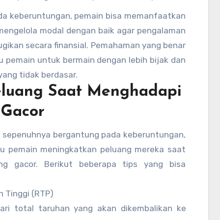
ada keberuntungan, pemain bisa memanfaatkan
mengelola modal dengan baik agar pengalaman
gikan secara finansial. Pemahaman yang benar
 pemain untuk bermain dengan lebih bijak dan
yang tidak berdasar.
eluang Saat Menghadapi
 Gacor
g sepenuhnya bergantung pada keberuntungan,
tu pemain meningkatkan peluang mereka saat
g gacor. Berikut beberapa tips yang bisa
n Tinggi (RTP)
ari total taruhan yang akan dikembalikan ke