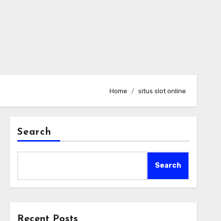
Home
situs slot online
Search
Search
Recent Posts