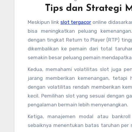
Tips dan Strategi 
Meskipun link
slot tergacor
online didasarka
bisa meningkatkan peluang kemenangan.
dengan tingkat Return to Player (RTP) ting
dikembalikan ke pemain dari total taruha
semakin besar peluang pemain mendapatkan
Kedua, memahami volatilitas slot juga pent
jarang memberikan kemenangan, tetapi ha
dengan volatilitas rendah memberikan keme
kecil. Pemilihan slot yang sesuai dengan
pengalaman bermain lebih menyenangkan.
Ketiga, manajemen modal atau bankroll
sebaiknya menentukan batas taruhan per ses