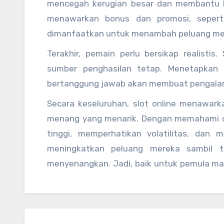
mencegah kerugian besar dan membantu ber
menawarkan bonus dan promosi, seperti
dimanfaatkan untuk menambah peluang men
Terakhir, pemain perlu bersikap realistis
sumber penghasilan tetap. Menetapkan 
bertanggung jawab akan membuat pengala
Secara keseluruhan, slot online menawar
menang yang menarik. Dengan memahami ca
tinggi, memperhatikan volatilitas, dan
meningkatkan peluang mereka sambil 
menyenangkan. Jadi, baik untuk pemula ma
menjadi pilihan permainan kasino yang menarik