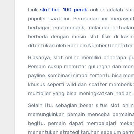
Link
slot bet 100 perak
online adalah sal
populer saat ini. Permainan ini menaw
berbagai tema menarik, mulai dari petualanga
berbeda dengan mesin slot fisik di kasino
ditentukan oleh Random Number Generator (
putaran benar-benar acak dan adil. Hal i
Biasanya, slot online memiliki beberapa gu
pemain, terlepas dari frekuensi bermain ata
Pemain cukup memutar gulungan dan menu
payline. Kombinasi simbol tertentu bisa m
khusus seperti wild dan scatter memberika
multiplier yang bisa meningkatkan hadiah.
tradisional adalah kemudahan akses, k
Selain itu, sebagian besar situs slot onl
komputer atau smartphone kapan saja dan d
memungkinkan pemain mencoba permaina
begitu, pemain dapat mempelajari mekan
menentukan strategi taruhan sebelum ber