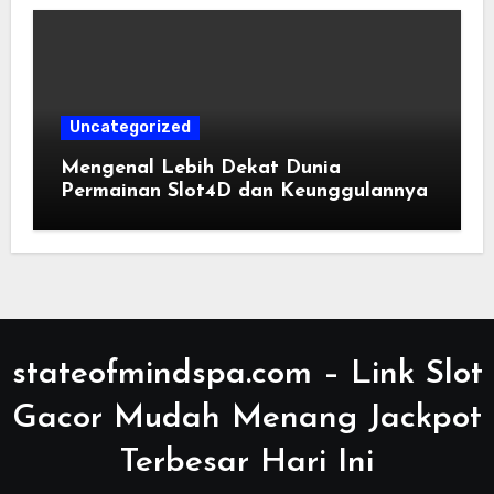
Uncategorized
Mengenal Lebih Dekat Dunia
Permainan Slot4D dan Keunggulannya
stateofmindspa.com – Link Slot
Gacor Mudah Menang Jackpot
Terbesar Hari Ini