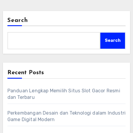
yang seru dan berpotensi memberikan
kemenangan besar. Jadi, jika Anda mencari
permainan slot dengan tema yang unik dan
Search
peluang menang yang menggiurkan, Wild West
Gold bisa menjadi pilihan yang tepat untuk
Search
Anda coba.
Recent Posts
Panduan Lengkap Memilih Situs Slot Gacor Resmi
dan Terbaru
Perkembangan Desain dan Teknologi dalam Industri
Game Digital Modern