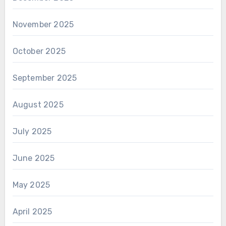
November 2025
October 2025
September 2025
August 2025
July 2025
June 2025
May 2025
April 2025