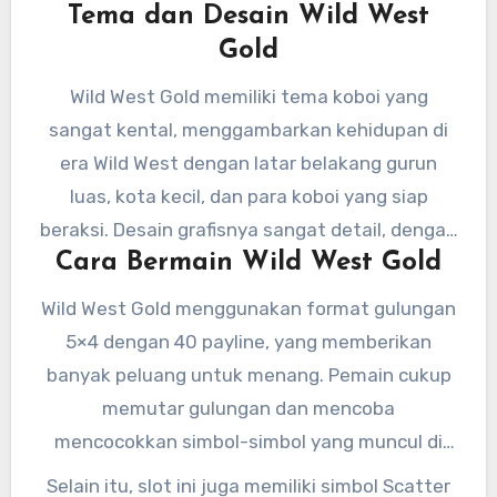
Tema dan Desain Wild West
menggugah, membawa pemain ke dunia Wild
Gold
West yang penuh dengan petualangan dan
hadiah menarik. Dengan grafis yang menawan
Wild West Gold memiliki tema koboi yang
dan mekanisme permainan yang seru, slot ini
sangat kental, menggambarkan kehidupan di
telah menjadi favorit banyak pemain.
era Wild West dengan latar belakang gurun
luas, kota kecil, dan para koboi yang siap
beraksi. Desain grafisnya sangat detail, dengan
Cara Bermain Wild West Gold
simbol-simbol yang terinspirasi dari dunia
barat seperti topi koboi, senjata api, dan
Wild West Gold menggunakan format gulungan
bintang sheriff. Suara latar yang menggugah
5×4 dengan 40 payline, yang memberikan
juga menambah suasana Wild West yang
banyak peluang untuk menang. Pemain cukup
mendalam, memberikan pengalaman bermain
memutar gulungan dan mencoba
yang lebih imersif.
mencocokkan simbol-simbol yang muncul di
payline. Simbol yang paling menguntungkan
Selain itu, slot ini juga memiliki simbol Scatter