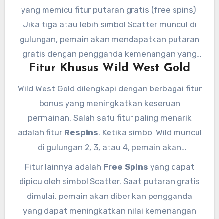
adalah simbol Wild West Gold itu sendiri, yang
yang memicu fitur putaran gratis (free spins).
merupakan simbol liar (wild) dan dapat
Jika tiga atau lebih simbol Scatter muncul di
menggantikan simbol lainnya untuk membantu
gulungan, pemain akan mendapatkan putaran
menciptakan kombinasi kemenangan.
gratis dengan pengganda kemenangan yang
Fitur Khusus Wild West Gold
lebih besar. Ini adalah salah satu fitur yang
paling ditunggu oleh pemain karena
Wild West Gold dilengkapi dengan berbagai fitur
memberikan kesempatan besar untuk meraih
bonus yang meningkatkan keseruan
kemenangan besar.
permainan. Salah satu fitur paling menarik
adalah fitur
Respins
. Ketika simbol Wild muncul
di gulungan 2, 3, atau 4, pemain akan
mendapatkan kesempatan untuk respin, yang
Fitur lainnya adalah
Free Spins
yang dapat
dapat menghasilkan kemenangan lebih
dipicu oleh simbol Scatter. Saat putaran gratis
banyak.
dimulai, pemain akan diberikan pengganda
yang dapat meningkatkan nilai kemenangan