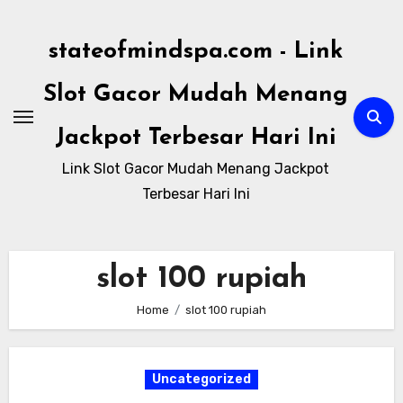
Skip
to
stateofmindspa.com - Link
content
Slot Gacor Mudah Menang
Jackpot Terbesar Hari Ini
Link Slot Gacor Mudah Menang Jackpot
Terbesar Hari Ini
slot 100 rupiah
Home
slot 100 rupiah
Uncategorized