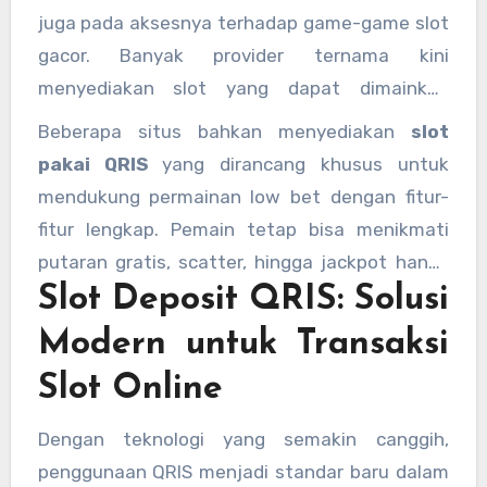
juga
pada
aksesnya
terhadap
game-
game
slot
gacor.
Banyak
provider
ternama
kini
menyediakan
slot
yang
dapat
dimainkan
dengan
nominal
kecil,
sehingga
cocok
untuk
Beberapa
situs
bahkan
menyediakan
slot
semua
kalangan
pemain.
pakai
QRIS
yang
dirancang
khusus
untuk
mendukung
permainan
low
bet
dengan
fitur-
fitur
lengkap.
Pemain
tetap
bisa
menikmati
putaran
gratis,
scatter,
hingga
jackpot
hanya
Slot
Deposit
QRIS:
Solusi
dengan
slot
depo
QRIS
senilai
5
ribu
rupiah.
Ini
menjadi
pilihan
tepat
bagi
pemain
yang
ingin
Modern
untuk
Transaksi
hemat
modal
namun
tetap
berpeluang
besar
Slot
Online
untuk
menang.
Dengan
teknologi
yang
semakin
canggih,
penggunaan
QRIS
menjadi
standar
baru
dalam