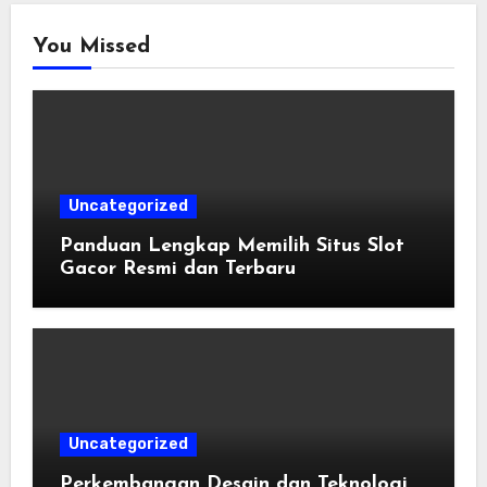
You Missed
Uncategorized
Panduan Lengkap Memilih Situs Slot
Gacor Resmi dan Terbaru
Uncategorized
Perkembangan Desain dan Teknologi