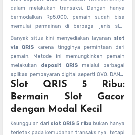
mendapatkan
jackpot
besar.
dalam
melakukan
transaksi.
Dengan
hanya
bermodalkan
Rp5.000,
pemain
sudah
bisa
memulai
permainan
di
berbagai
jenis
slot
online.
Ini
tentu
menjadi
kabar
baik
bagi
Banyak
situs
kini
menyediakan
layanan
slot
pemain
pemula
yang
ingin
mencoba
via
QRIS
karena
tingginya
permintaan
dari
peruntungan
tanpa
harus
mengeluarkan
modal
pemain.
Metode
ini
memungkinkan
pemain
besar.
melakukan
deposit
QRIS
melalui
berbagai
aplikasi
pembayaran
digital
seperti
OVO,
DANA,
Slot
QRIS
5
Ribu:
GoPay,
hingga
m-
banking.
Semua
transaksi
berlangsung
cepat,
tanpa
perlu
konfirmasi
Bermain
Slot
Gacor
manual,
dan
langsung
masuk
ke
akun
game
dengan
Modal
Kecil
Anda.
Keunggulan
dari
slot
QRIS
5
ribu
bukan
hanya
terletak
pada
kemudahan
transaksinya,
tetapi