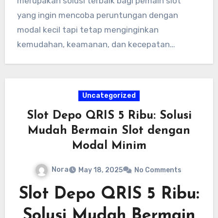
merupakan solusi terbaik bagi pemain slot
sebagai metode deposit supaya tidak ada
yang ingin mencoba peruntungan dengan
kendala saat transaksi.
modal kecil tapi tetap menginginkan
kemudahan, keamanan, dan kecepatan
transaksi. Dengan menggunakan slot dana dan
slot depo QRIS, proses deposit menjadi sangat
simpel dan cepat, memberikan kenyamanan
Uncategorized
lebih dalam bermain. Jadi, bagi Anda yang ingin
Slot Depo QRIS 5 Ribu: Solusi
memulai bermain slot dengan modal minim,
Mudah Bermain Slot dengan
tidak ada salahnya mencoba fitur slot depo 5k
Modal Minim
QRIS yang kini semakin populer di berbagai
situs slot online terpercaya. Selamat mencoba
Nora
May 18, 2025
No Comments
dan semoga beruntung!
Slot
Depo
QRIS
5
Ribu:
Solusi
Mudah
Bermain