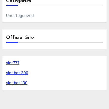
Categories
Uncategorized
Official Site
slot777
slot bet 200
slot bet 100