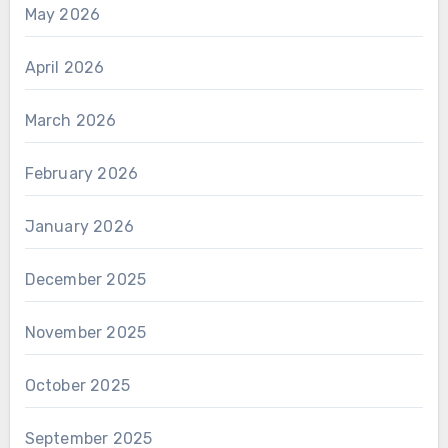
May 2026
April 2026
March 2026
February 2026
January 2026
December 2025
November 2025
October 2025
September 2025