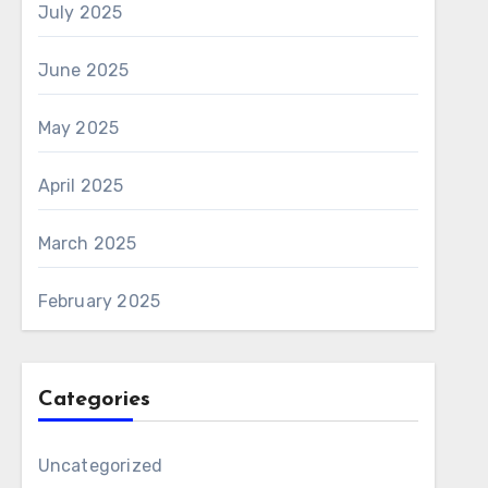
July 2025
June 2025
May 2025
April 2025
March 2025
February 2025
Categories
Uncategorized