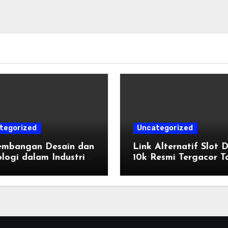
tegorized
Uncategorized
embangan Desain dan
Link Alternatif Slot 
logi dalam Industri
10k Resmi Tergacor T
 Digital Modern
Blokir Aman Dan Cep