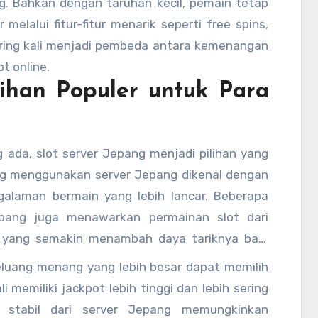
g. Bahkan dengan taruhan kecil, pemain tetap
lalui fitur-fitur menarik seperti free spins,
 sering kali menjadi pembeda antara kemenangan
t online.
lihan Populer untuk Para
g ada, slot server Jepang menjadi pilihan yang
ang menggunakan server Jepang dikenal dengan
galaman bermain yang lebih lancar. Beberapa
pang juga menawarkan permainan slot dari
, yang semakin menambah daya tariknya bagi
luang menang yang lebih besar dapat memilih
 memiliki jackpot lebih tinggi dan lebih sering
 stabil dari server Jepang memungkinkan