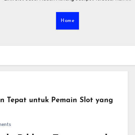
Home
han Tepat untuk Pemain Slot yang
ments