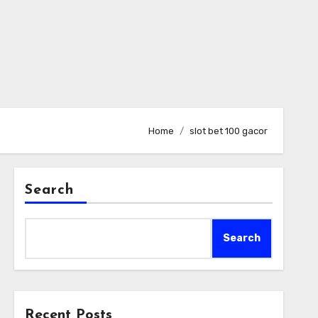
Home
slot bet 100 gacor
Search
Search
Recent Posts