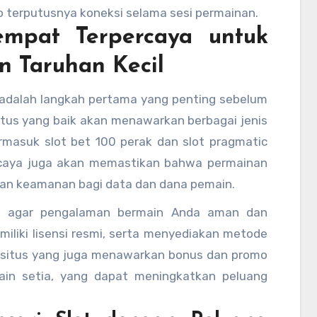
ko terputusnya koneksi selama sesi permainan.
Tempat Terpercaya untuk
 Taruhan Kecil
a adalah langkah pertama yang penting sebelum
Situs yang baik akan menawarkan berbagai jenis
rmasuk slot bet 100 perak dan slot pragmatic
percaya juga akan memastikan bahwa permainan
kan keamanan bagi data dan dana pemain.
ng agar pengalaman bermain Anda aman dan
iliki lisensi resmi, serta menyediakan metode
situs yang juga menawarkan bonus dan promo
in setia, yang dapat meningkatkan peluang