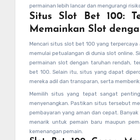
permainan lebih lancar dan mengurangi risi
Situs Slot Bet 100: 
Memainkan Slot dengan
Mencari situs slot bet 100 yang terpercay
memulai petualangan di dunia slot online. 
permainan slot dengan taruhan rendah, te
bet 100. Selain itu, situs yang dapat di
mereka adil dan transparan, serta memberi
Memilih situs yang tepat sangat penti
menyenangkan. Pastikan situs tersebut mem
pembayaran yang aman dan cepat. Banyak 
menarik untuk pemain baru maupun pema
kemenangan pemain.