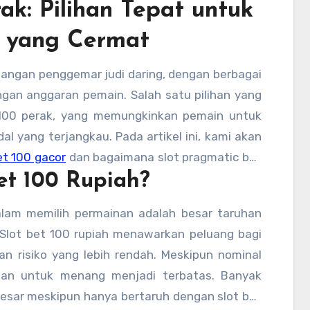
rak: Pilihan Tepat untuk
t yang Cermat
alangan penggemar judi daring, dengan berbagai
ngan anggaran pemain. Salah satu pilihan yang
 100 perak, yang memungkinkan pemain untuk
 yang terjangkau. Pada artikel ini, kami akan
et 100 gacor
dan bagaimana slot pragmatic bet
et 100 Rupiah?
ra pemain.
alam memilih permainan adalah besar taruhan
Slot bet 100 rupiah menawarkan peluang bagi
n risiko yang lebih rendah. Meskipun nominal
atan untuk menang menjadi terbatas. Banyak
esar meskipun hanya bertaruh dengan slot bet