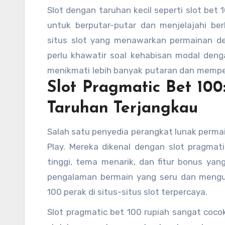
100 perak.
Slot dengan taruhan kecil seperti slot be
untuk berputar-putar dan menjelajahi ber
situs slot yang menawarkan permainan de
perlu khawatir soal kehabisan modal deng
menikmati lebih banyak putaran dan mempe
Slot Pragmatic Bet 100
terbebani.
Taruhan Terjangkau
Salah satu penyedia perangkat lunak permai
Play. Mereka dikenal dengan slot pragmat
tinggi, tema menarik, dan fitur bonus ya
pengalaman bermain yang seru dan mengu
100 perak di situs-situs slot terpercaya.
Slot pragmatic bet 100 rupiah sangat coco