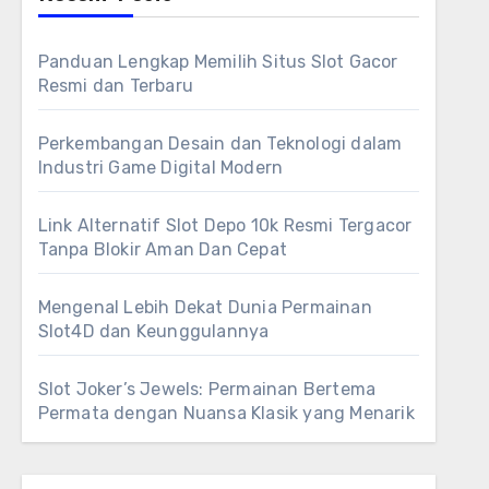
Panduan Lengkap Memilih Situs Slot Gacor
Resmi dan Terbaru
Perkembangan Desain dan Teknologi dalam
Industri Game Digital Modern
Link Alternatif Slot Depo 10k Resmi Tergacor
Tanpa Blokir Aman Dan Cepat
Mengenal Lebih Dekat Dunia Permainan
Slot4D dan Keunggulannya
Slot Joker’s Jewels: Permainan Bertema
Permata dengan Nuansa Klasik yang Menarik