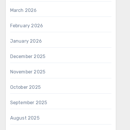
March 2026
February 2026
January 2026
December 2025
November 2025
October 2025
September 2025
August 2025