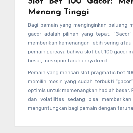
Slot Bet 100 Gacor: Me
Menang Tinggi
Bagi pemain yang menginginkan peluang me
gacor adalah pilihan yang tepat. “Gacor
memberikan kemenangan lebih sering atau m
pemain percaya bahwa slot bet 100 gacor 
besar, meskipun taruhannya kecil.
Pemain yang mencari slot pragmatic bet 100
memilih mesin yang sudah terbukti “gacor”
optimis untuk memenangkan hadiah besar. Pil
dan volatilitas sedang bisa memberika
menguntungkan bagi pemain dengan taruhan