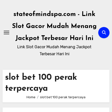
Skip
to
stateofmindspa.com - Link
content
Slot Gacor Mudah Menang
Jackpot Terbesar Hari Ini
Link Slot Gacor Mudah Menang Jackpot
Terbesar Hari Ini
slot bet 100 perak
terpercaya
Home
slot bet 100 perak terpercaya