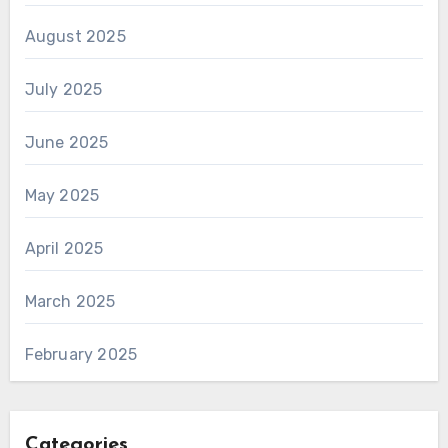
August 2025
July 2025
June 2025
May 2025
April 2025
March 2025
February 2025
Categories