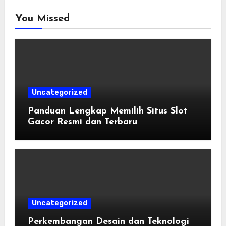
You Missed
Uncategorized
Panduan Lengkap Memilih Situs Slot
Gacor Resmi dan Terbaru
Uncategorized
Perkembangan Desain dan Teknologi