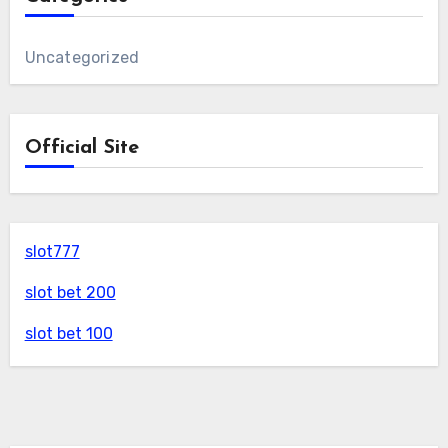
Uncategorized
Official Site
slot777
slot bet 200
slot bet 100