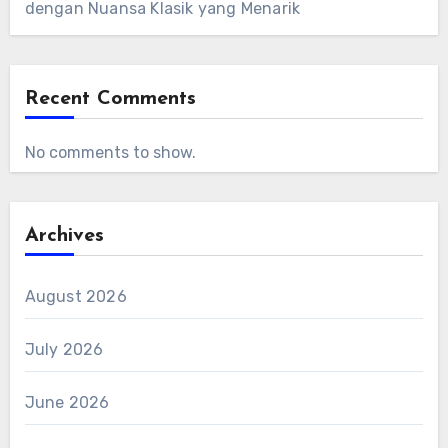
dengan Nuansa Klasik yang Menarik
Recent Comments
No comments to show.
Archives
August 2026
July 2026
June 2026