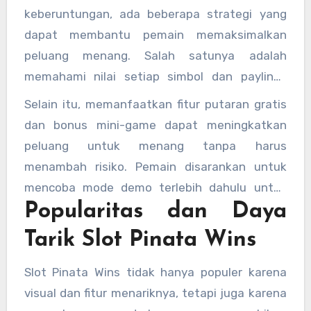
keberuntungan, ada beberapa strategi yang
dapat membantu pemain memaksimalkan
peluang menang. Salah satunya adalah
memahami nilai setiap simbol dan paylines
yang aktif. Dengan mengetahui simbol mana
Selain itu, memanfaatkan fitur putaran gratis
yang paling sering memberikan hadiah dan
dan bonus mini-game dapat meningkatkan
berapa banyak paylines yang digunakan,
peluang untuk menang tanpa harus
pemain bisa mengatur taruhan mereka lebih
menambah risiko. Pemain disarankan untuk
bijak.
mencoba mode demo terlebih dahulu untuk
Popularitas dan Daya
memahami pola dan fitur permainan sebelum
memasang taruhan dengan uang sungguhan.
Tarik Slot Pinata Wins
Dengan begitu, pengalaman bermain akan lebih
menyenangkan dan peluang menang pun lebih
Slot Pinata Wins tidak hanya populer karena
tinggi.
visual dan fitur menariknya, tetapi juga karena