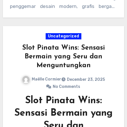
penggemar desain modern, grafis bergaya
urban, dan karakter unik, tema ini menjadi
contoh bagaimana unsur budaya populer dapat
diterjemahkan ke dalam media digital secara
Uncategorized
menarik dan relevan.
Slot Pinata Wins: Sensasi
Bermain yang Seru dan
Menguntungkan
Maëlle Cormier
December 23, 2025
No Comments
Slot Pinata Wins:
Sensasi Bermain yang
Seru dan