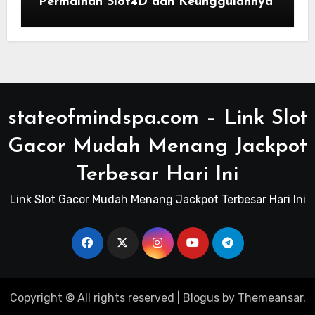
Permainan Slot4D dan Keunggulannya
stateofmindspa.com – Link Slot
Gacor Mudah Menang Jackpot
Terbesar Hari Ini
Link Slot Gacor Mudah Menang Jackpot Terbesar Hari Ini
Copyright © All rights reserved
|
Blogus
by
Themeansar
.