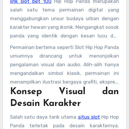
link slot bet 100
Hip Hop Panda merupakan
salah satu tema permainan digital yang
menggabungkan unsur budaya urban dengan
karakter hewan yang ikonik. Mengangkat sosok
panda yang identik dengan kesan lucu dan
santai, tema ini dipadukan dengan nuansa hip
Permainan bertema seperti Slot Hip Hop Panda
hop yang penuh warna, ritme, dan ekspresi
umumnya dirancang untuk menonjolkan
jalanan. Perpaduan tersebut menciptakan
pengalaman visual dan audio. Alih-alih hanya
daya tarik visual yang kuat, terutama bagi
mengandalkan simbol klasik, permainan ini
penggemar estetika modern dan budaya pop.
menampilkan ilustrasi bergaya grafiti, ekspresi
Konsep Visual dan
karakter yang energik, serta latar belakang
kota yang mencerminkan kehidupan urban.
Desain Karakter
Elemen-elemen tersebut menjadikan tema ini
terasa segar dan berbeda dari slot bertema
Salah satu daya tarik utama
situs slot
Hip Hop
tradisional.
Panda terletak pada desain karakternya.