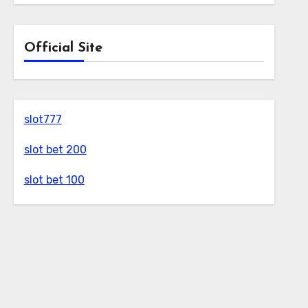
Official Site
slot777
slot bet 200
slot bet 100