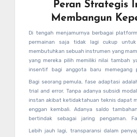
Peran Strategis 
Membangun Kepe
Di tengah menjamurnya berbagai platform h
permainan saja tidak lagi cukup untu
membutuhkan sebuah instrumen yang mam
yang mereka pilih memiliki nilai tambah y
insentif bagi anggota baru memegang p
berfungsi sebagai media perkenalan yang
Bagi seorang pemula, fase adaptasi adala
mengenai kemurahan hati dan profesionali
trial and error. Tanpa adanya subsidi modal
komunitas barunya.
instan akibat ketidaktahuan teknis dapat
enggan kembali. Adanya saldo tambahan
bertindak sebagai jaring pengaman. F
mempelajari seluk-beluk mekanika permaina
Lebih jauh lagi, transparansi dalam penya
fitur-fitur interaktif yang tersedia dengan