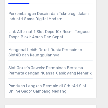
Perkembangan Desain dan Teknologi dalam
Industri Game Digital Modern
Link Alternatif Slot Depo 10k Resmi Tergacor
Tanpa Blokir Aman Dan Cepat
Mengenal Lebih Dekat Dunia Permainan
Slot4D dan Keunggulannya
Slot Joker’s Jewels: Permainan Bertema
Permata dengan Nuansa Klasik yang Menarik
Panduan Lengkap Bermain di Orbit4d Slot
Online Gacor Gampang Menang