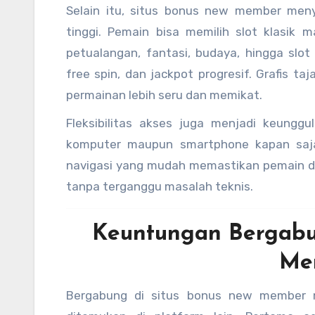
Selain itu, situs bonus new member meny
tinggi. Pemain bisa memilih slot klasik
petualangan, fantasi, budaya, hingga slot 
free spin, dan jackpot progresif. Grafis t
permainan lebih seru dan memikat.
Fleksibilitas akses juga menjadi keunggu
komputer maupun smartphone kapan saja
navigasi yang mudah memastikan pemain d
tanpa terganggu masalah teknis.
Keuntungan Bergabu
Me
Bergabung di situs bonus new member m