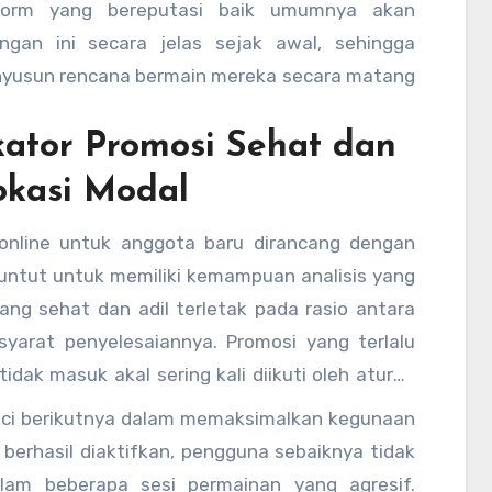
latform yang bereputasi baik umumnya akan
aman awal yang nyaman ini menjadi fondasi
gan ini secara jelas sejak awal, sehingga
ra pengguna dan platform.
yusun rencana bermain mereka secara matang
kator Promosi Sehat dan
okasi Modal
nline untuk anggota baru dirancang dengan
untut untuk memiliki kemampuan analisis yang
yang sehat dan adil terletak pada rasio antara
syarat penyelesaiannya. Promosi yang terlalu
idak masuk akal sering kali diikuti oleh aturan
gguna saat ingin melakukan penarikan dana.
unci berikutnya dalam memaksimalkan kegunaan
a profesional biasanya menawarkan angka yang
 berhasil diaktifkan, pengguna sebaiknya tidak
mudah dipahami dan dieksekusi.
lam beberapa sesi permainan yang agresif.