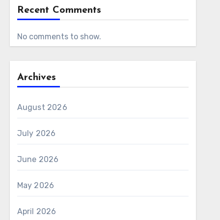
Recent Comments
No comments to show.
Archives
August 2026
July 2026
June 2026
May 2026
April 2026