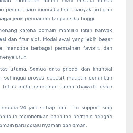
adalah tambahan modal awal melalui bonus
an pemain baru mencoba lebih banyak putaran
agai jenis permainan tanpa risiko tinggi.
menang karena pemain memiliki lebih banyak
 dan fitur slot. Modal awal yang lebih besar
, mencoba berbagai permainan favorit, dan
menyeluruh.
itas utama. Semua data pribadi dan finansial
n, sehingga proses deposit maupun penarikan
 fokus pada permainan tanpa khawatir risiko
ersedia 24 jam setiap hari. Tim support siap
 maupun memberikan panduan bermain dengan
emain baru selalu nyaman dan aman.