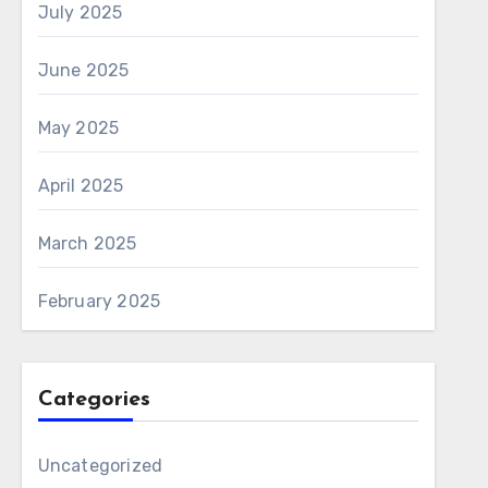
July 2025
June 2025
May 2025
April 2025
March 2025
February 2025
Categories
Uncategorized