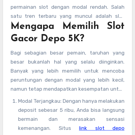
permainan slot dengan modal rendah. Salah
satu tren terbaru yang muncul adalah slot
Mengapa Memilih Slot
deposit 5 ribu tanpa potongan. Dengan minimal
deposit yang sangat terjangkau ini, para
Gacor Depo 5K?
pemain dapat menikmati berbagai permainan
slot dengan peluang menang yang cukup
Bagi sebagian besar pemain, taruhan yang
besar. Jadi, apa sebenarnya yang membuat
besar bukanlah hal yang selalu diinginkan.
slot depo 5k gacor begitu menarik? Artikel ini
Banyak yang lebih memilih untuk mencoba
akan membahasnya secara lengkap.
peruntungan dengan modal yang lebih kecil,
namun tetap mendapatkan kesempatan untuk
menang besar. Slot depo 5k gacor menjadi
Modal Terjangkau: Dengan hanya melakukan
pilihan utama karena menawarkan sejumlah
deposit sebesar 5 ribu, Anda bisa langsung
keuntungan, di antaranya:
bermain dan merasakan sensasi
kemenangan. Situs
link slot depo