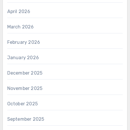
April 2026
March 2026
February 2026
January 2026
December 2025
November 2025
October 2025
September 2025