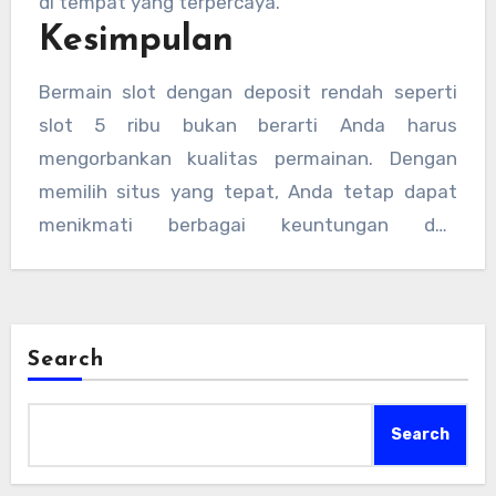
di tempat yang terpercaya.
Kesimpulan
Bermain slot dengan deposit rendah seperti
slot 5 ribu bukan berarti Anda harus
mengorbankan kualitas permainan. Dengan
memilih situs yang tepat, Anda tetap dapat
menikmati berbagai keuntungan dari
permainan slot gacor depo 5k yang
menawarkan peluang menang tinggi, tanpa
perlu mengeluarkan modal besar. Ingatlah
untuk selalu memilih situs yang aman,
Search
terpercaya, dan menawarkan berbagai bonus
menarik untuk memaksimalkan pengalaman
Search
bermain Anda. Jadi, tunggu apa lagi? Mulailah
bermain di situs slot 5 rb sekarang juga dan