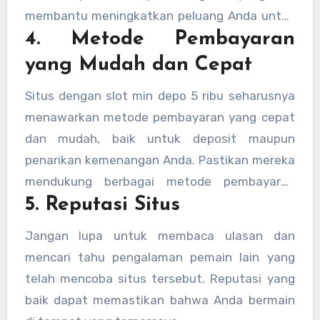
membantu meningkatkan peluang Anda untuk
4. Metode Pembayaran
menang.
yang Mudah dan Cepat
Situs dengan slot min depo 5 ribu seharusnya
menawarkan metode pembayaran yang cepat
dan mudah, baik untuk deposit maupun
penarikan kemenangan Anda. Pastikan mereka
mendukung berbagai metode pembayaran
5. Reputasi Situs
yang aman.
Jangan lupa untuk membaca ulasan dan
mencari tahu pengalaman pemain lain yang
telah mencoba situs tersebut. Reputasi yang
baik dapat memastikan bahwa Anda bermain