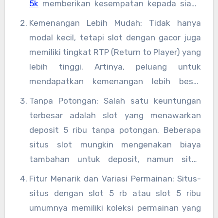
5k
memberikan kesempatan kepada siapa
saja untuk bermain, meskipun dengan
Kemenangan Lebih Mudah: Tidak hanya
modal yang terbatas.
modal kecil, tetapi slot dengan gacor juga
memiliki tingkat RTP (Return to Player) yang
lebih tinggi. Artinya, peluang untuk
mendapatkan kemenangan lebih besar
meski hanya bermain dengan modal kecil
Tanpa Potongan: Salah satu keuntungan
seperti slot 5 ribu.
terbesar adalah slot yang menawarkan
deposit 5 ribu tanpa potongan. Beberapa
situs slot mungkin mengenakan biaya
tambahan untuk deposit, namun situs
dengan sistem seperti ini memastikan Anda
Fitur Menarik dan Variasi Permainan: Situs-
mendapatkan nilai penuh dari deposit yang
situs dengan slot 5 rb atau slot 5 ribu
Anda masukkan.
umumnya memiliki koleksi permainan yang