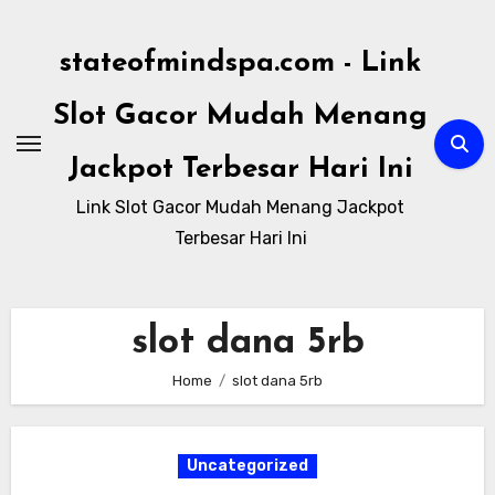
Skip
to
stateofmindspa.com - Link
content
Slot Gacor Mudah Menang
Jackpot Terbesar Hari Ini
Link Slot Gacor Mudah Menang Jackpot
Terbesar Hari Ini
slot dana 5rb
Home
slot dana 5rb
Uncategorized