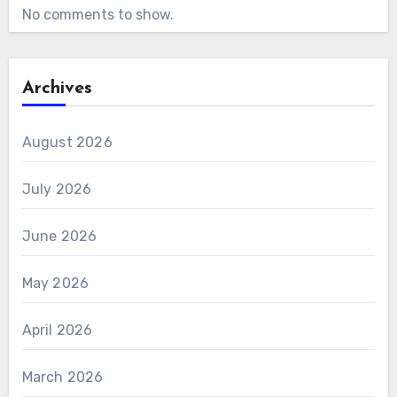
No comments to show.
Archives
August 2026
July 2026
June 2026
May 2026
April 2026
March 2026