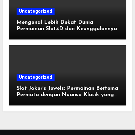
Uncategorized
Mengenal Lebih Dekat Dunia
Permainan Slot4D dan Keunggulannya
Uncategorized
Slot Joker’s Jewels: Permainan Bertema
Permata dengan Nuansa Klasik yang
Menarik