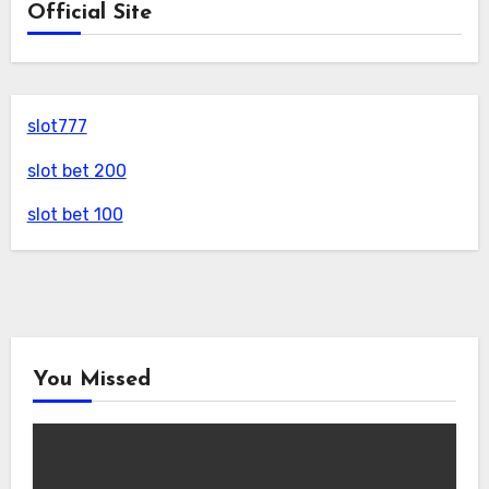
Official Site
slot777
slot bet 200
slot bet 100
You Missed