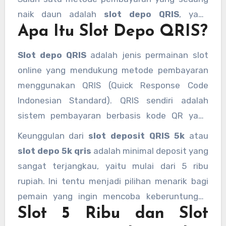
naik daun adalah
slot depo QRIS
, yang
Apa Itu Slot Depo QRIS?
memberikan kemudahan dan keamanan dalam
bertransaksi. Artikel ini akan membahas
Slot depo QRIS
adalah jenis permainan slot
berbagai aspek tentang slot dengan deposit
online yang mendukung metode pembayaran
QRIS, khususnya yang memiliki nominal kecil
menggunakan QRIS (Quick Response Code
seperti
slot qris 5000
,
slot 5 ribu
, dan
Indonesian Standard). QRIS sendiri adalah
berbagai variasi deposit menggunakan QRIS
sistem pembayaran berbasis kode QR yang
dan Dana.
diresmikan oleh Bank Indonesia untuk
Keunggulan dari
slot deposit QRIS 5k
atau
memudahkan transaksi tanpa menggunakan
slot depo 5k qris
adalah minimal deposit yang
uang tunai. Dengan menggunakan metode ini,
sangat terjangkau, yaitu mulai dari 5 ribu
pemain dapat melakukan deposit secara
rupiah. Ini tentu menjadi pilihan menarik bagi
cepat, aman, dan mudah melalui berbagai
pemain yang ingin mencoba keberuntungan
aplikasi dompet digital atau mobile banking.
Slot 5 Ribu dan Slot
tanpa harus mengeluarkan modal besar.