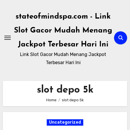
Skip
to
stateofmindspa.com - Link
content
Slot Gacor Mudah Menang
Jackpot Terbesar Hari Ini
Link Slot Gacor Mudah Menang Jackpot
Terbesar Hari Ini
slot depo 5k
Home
slot depo 5k
Uncategorized