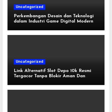
Uncategorized
Perkembangan Desain dan Teknologi
dalam Industri Game Digital Modern
Uncategorized
Link Alternatif Slot Depo 10k Resmi
Tergacor Tanpa Blokir Aman Dan
Cepat