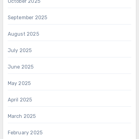
October 2025
September 2025
August 2025
July 2025
June 2025
May 2025
April 2025
March 2025
February 2025