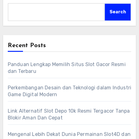
Search
Recent Posts
Panduan Lengkap Memilih Situs Slot Gacor Resmi
dan Terbaru
Perkembangan Desain dan Teknologi dalam Industri
Game Digital Modern
Link Alternatif Slot Depo 10k Resmi Tergacor Tanpa
Blokir Aman Dan Cepat
Mengenal Lebih Dekat Dunia Permainan Slot4D dan