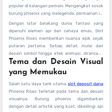
populer di kalangan pemain. Mengangkat sosok
burung phoenix yang melegenda, permainan ini
menawarkan pengalaman visual yang
Dengan latar belakang dunia fantasi yang
memukau, alur permainan yang dinamis, serta
dipenuhi elemen api dan cahaya emas, Slot
berbagai fitur menarik yang dirancang untuk
Phoenix Rises memberikan nuansa epik sejak
meningkatkan peluang kemenangan. Phoenix
putaran pertama. Setiap detail, mulai dari
sendiri dikenal sebagai simbol keabadian, api,
desain simbol hingga efek animasi, dirancang
dan kelahiran kembali, konsep yang kemudian
Tema dan Desain Visual
untuk menciptakan sensasi kebangkitan dan
diterjemahkan dengan sangat baik ke dalam
kekuatan yang terus meningkat seiring
yang Memukau
mekanisme permainan slot ini.
permainan berlangsung.
Salah satu daya tarik utama
slot deposit dana
Phoenix Rises terletak pada tema dan desain
visualnya. Burung phoenix digambarkan
dengan detail artistik yang kuat, dikelilingi api