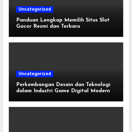
Uncategorized
Panduan Lengkap Memilih Situs Slot
Gacor Resmi dan Terbaru
Uncategorized
Perkembangan Desain dan Teknologi
dalam Industri Game Digital Modern