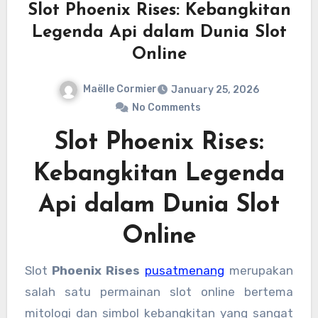
Slot Phoenix Rises: Kebangkitan
Legenda Api dalam Dunia Slot
Online
Maëlle Cormier
January 25, 2026
No Comments
Slot Phoenix Rises:
Kebangkitan Legenda
Api dalam Dunia Slot
Online
Slot
Phoenix Rises
pusatmenang
merupakan
salah satu permainan slot online bertema
mitologi dan simbol kebangkitan yang sangat