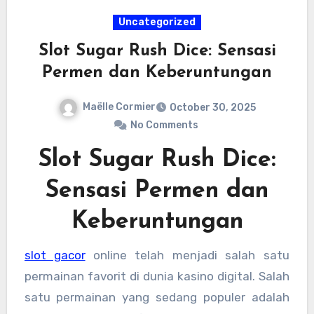
kenyamanan, slot deposit QRIS adalah pilihan
Uncategorized
yang sulit untuk dilewatkan.
Slot Sugar Rush Dice: Sensasi
Permen dan Keberuntungan
Maëlle Cormier
October 30, 2025
No Comments
Slot Sugar Rush Dice:
Sensasi Permen dan
Keberuntungan
slot gacor
online telah menjadi salah satu
permainan favorit di dunia kasino digital. Salah
satu permainan yang sedang populer adalah