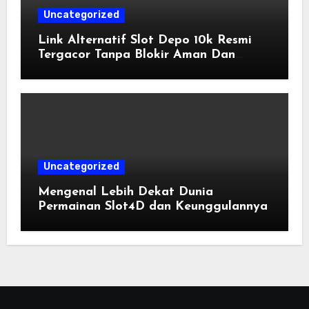
Uncategorized
Link Alternatif Slot Depo 10k Resmi
Tergacor Tanpa Blokir Aman Dan
Cepat
Uncategorized
Mengenal Lebih Dekat Dunia
Permainan Slot4D dan Keunggulannya