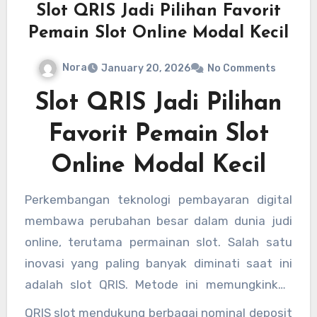
Slot QRIS Jadi Pilihan Favorit
Pemain Slot Online Modal Kecil
Nora
January 20, 2026
No Comments
Slot QRIS Jadi Pilihan
Favorit Pemain Slot
Online Modal Kecil
Perkembangan teknologi pembayaran digital
membawa perubahan besar dalam dunia judi
online, terutama permainan slot. Salah satu
inovasi yang paling banyak diminati saat ini
adalah slot QRIS. Metode ini memungkinkan
pemain melakukan deposit dengan cepat,
QRIS slot mendukung berbagai nominal deposit