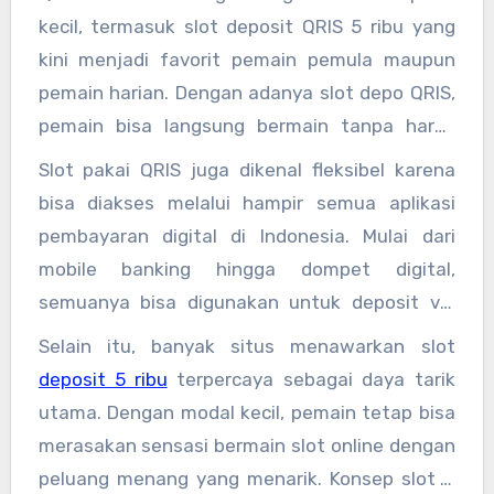
aman, dan praktis hanya menggunakan satu
kecil, termasuk slot deposit QRIS 5 ribu yang
kode pembayaran. Slot via QRIS menjadi solusi
kini menjadi favorit pemain pemula maupun
ideal bagi pemain yang tidak ingin ribet
pemain harian. Dengan adanya slot depo QRIS,
menggunakan transfer bank konvensional
pemain bisa langsung bermain tanpa harus
atau e-wallet terpisah.
menunggu proses verifikasi yang lama. Cukup
Slot pakai QRIS juga dikenal fleksibel karena
scan kode, bayar, dan saldo langsung masuk.
bisa diakses melalui hampir semua aplikasi
Inilah yang membuat slot deposit QRIS
pembayaran digital di Indonesia. Mulai dari
semakin populer di berbagai platform.
mobile banking hingga dompet digital,
semuanya bisa digunakan untuk deposit via
QRIS. Tidak heran jika slot QRIS gacor sering
Selain itu, banyak situs menawarkan slot
diburu karena kemudahan akses ini membuat
deposit 5 ribu
terpercaya sebagai daya tarik
pemain bisa fokus ke permainan tanpa kendala
utama. Dengan modal kecil, pemain tetap bisa
teknis.
merasakan sensasi bermain slot online dengan
peluang menang yang menarik. Konsep slot 5