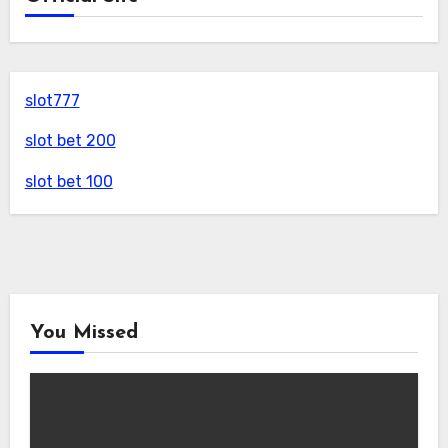
slot777
slot bet 200
slot bet 100
You Missed