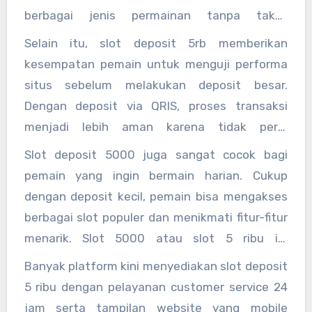
berbagai jenis permainan tanpa takut
kehilangan banyak saldo. Bahkan, slot deposit
Selain itu, slot deposit 5rb memberikan
QRIS 5rb sering digunakan untuk strategi
kesempatan pemain untuk menguji performa
bermain santai namun konsisten.
situs sebelum melakukan deposit besar.
Dengan deposit via QRIS, proses transaksi
menjadi lebih aman karena tidak perlu
membagikan data sensitif. Sistem QRIS sudah
Slot deposit 5000 juga sangat cocok bagi
terintegrasi dengan standar keamanan
pemain yang ingin bermain harian. Cukup
nasional, sehingga pemain bisa merasa lebih
dengan deposit kecil, pemain bisa mengakses
nyaman.
berbagai slot populer dan menikmati fitur-fitur
menarik. Slot 5000 atau slot 5 ribu ini
membuktikan bahwa bermain slot online tidak
Banyak platform kini menyediakan slot deposit
selalu harus mahal.
5 ribu dengan pelayanan customer service 24
jam serta tampilan website yang mobile