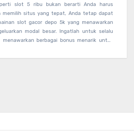
erti slot 5 ribu bukan berarti Anda harus
 memilih situs yang tepat, Anda tetap dapat
mainan slot gacor depo 5k yang menawarkan
eluarkan modal besar. Ingatlah untuk selalu
an menawarkan berbagai bonus menarik untuk
i, tunggu apa lagi? Mulailah bermain di situs
n serta keuntungan besar dari modal kecil!