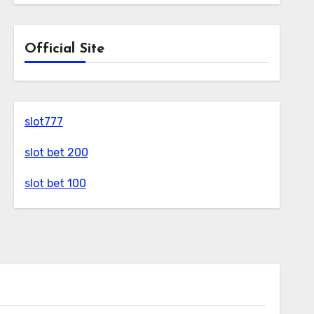
Official Site
slot777
slot bet 200
slot bet 100