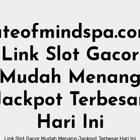
ateofmindspa.co
Link Slot Gacor
Mudah Menan
Jackpot Terbesa
Hari Ini
Link Slot Gacor Mudah Menang Jackpot Terbesar Hari Ini