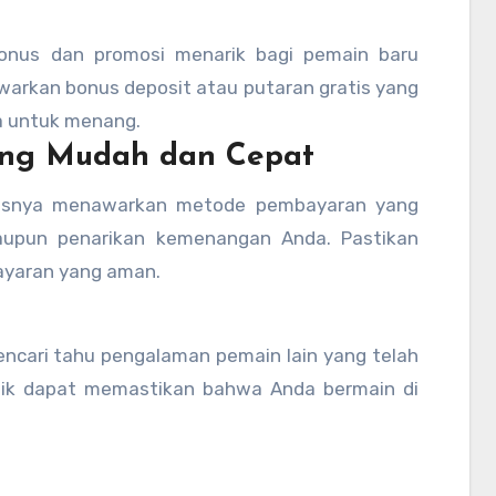
onus dan promosi menarik bagi pemain baru
arkan bonus deposit atau putaran gratis yang
 untuk menang.
ang Mudah dan Cepat
arusnya menawarkan metode pembayaran yang
aupun penarikan kemenangan Anda. Pastikan
yaran yang aman.
cari tahu pengalaman pemain lain yang telah
aik dapat memastikan bahwa Anda bermain di