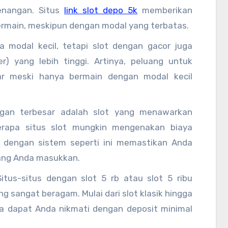
enangan. Situs
link slot depo 5k
memberikan
rmain, meskipun dengan modal yang terbatas.
 modal kecil, tetapi slot dengan gacor juga
r) yang lebih tinggi. Artinya, peluang untuk
r meski hanya bermain dengan modal kecil
gan terbesar adalah slot yang menawarkan
erapa situs slot mungkin mengenakan biaya
 dengan sistem seperti ini memastikan Anda
yang Anda masukkan.
Situs-situs dengan slot 5 rb atau slot 5 ribu
 sangat beragam. Mulai dari slot klasik hingga
ya dapat Anda nikmati dengan deposit minimal