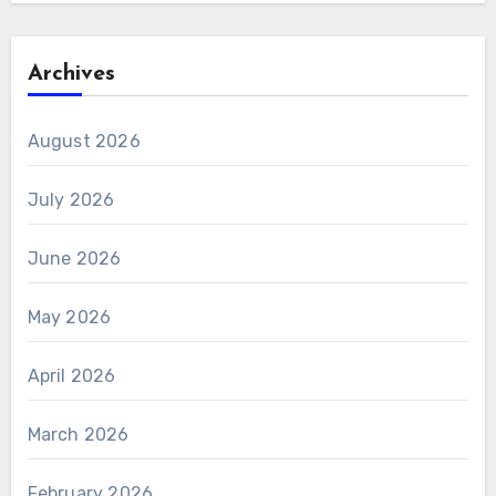
Archives
August 2026
July 2026
June 2026
May 2026
April 2026
March 2026
February 2026