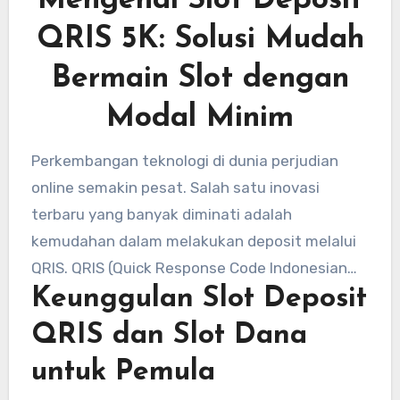
Mengenal Slot Deposit
QRIS 5K: Solusi Mudah
Bermain Slot dengan
Modal Minim
Perkembangan teknologi di dunia perjudian
online semakin pesat. Salah satu inovasi
terbaru yang banyak diminati adalah
kemudahan dalam melakukan deposit melalui
QRIS. QRIS (Quick Response Code Indonesian
Keunggulan Slot Deposit
Standard) memungkinkan pemain untuk
melakukan transaksi secara cepat, praktis, dan
QRIS dan Slot Dana
aman. Kini, dengan adanya slot deposit QRIS
untuk Pemula
5k, para penggemar slot bisa mulai bermain