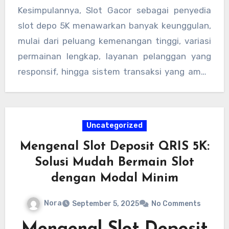
bermain, dan proses penarikan kemenangan
untuk meningkatkan pengalaman bermain dan
atau sekadar mencoba keberuntungan
Kesimpulannya, Slot Gacor sebagai penyedia
juga dilakukan dengan prosedur yang
memperbesar peluang meraih kemenangan.
sebelum bermain dengan modal nyata.
slot depo 5K menawarkan banyak keunggulan,
transparan dan aman.
Dengan adanya berbagai promosi ini, pemain
mulai dari peluang kemenangan tinggi, variasi
merasa dihargai dan semakin termotivasi
permainan lengkap, layanan pelanggan yang
untuk terus bermain dan mencoba
responsif, hingga sistem transaksi yang aman
peruntungan mereka.
dan cepat. Bagi Anda yang ingin memulai
perjalanan di dunia slot online dengan modal
kecil namun tetap berpeluang besar meraih
Uncategorized
kemenangan, Slot Gacor adalah pilihan terbaik
Mengenal Slot Deposit QRIS 5K:
yang patut dipertimbangkan. Dengan
Solusi Mudah Bermain Slot
pengalaman bermain yang menyenangkan dan
dengan Modal Minim
peluang keuntungan yang tinggi, tidak ada
salahnya mencoba keberuntungan Anda di
Nora
September 5, 2025
No Comments
platform ini.