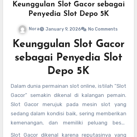
Keunggulan Slot Gacor sebagai
Penyedia Slot Depo 5K
Nora
January 9, 2026
No Comments
Keunggulan Slot Gacor
sebagai Penyedia Slot
Depo 5K
Dalam dunia permainan slot online, istilah “Slot
Gacor” semakin dikenal di kalangan pemain.
Slot Gacor merujuk pada mesin slot yang
sedang dalam kondisi baik, sering memberikan
kemenangan, dan memiliki peluang besar
untuk memenangkan jackpot. Salah satu daya
Slot Gacor dikenal karena reputasinya yang