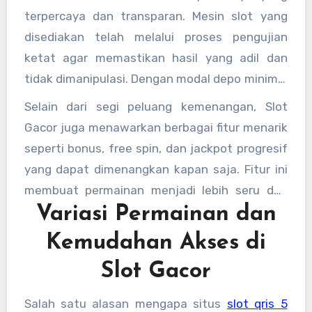
tarik utama dari Slot Gacor adalah
terpercaya dan transparan. Mesin slot yang
menyediakan layanan slot depo 5K, yang
disediakan telah melalui proses pengujian
memungkinkan pemain untuk bermain dengan
ketat agar memastikan hasil yang adil dan
modal kecil namun tetap berpeluang
tidak dimanipulasi. Dengan modal depo minimal
mendapatkan keuntungan besar. Keunggulan
5.000 rupiah, pemain bisa menikmati berbagai
Selain dari segi peluang kemenangan, Slot
utama dari penyedia slot depo 5K ini adalah
jenis permainan slot yang menarik dan variatif.
Gacor juga menawarkan berbagai fitur menarik
memberikan akses mudah bagi semua
Tidak hanya itu, sistem deposit dan penarikan
seperti bonus, free spin, dan jackpot progresif
kalangan, termasuk pemain pemula yang baru
yang cepat serta aman menjadi keunggulan
yang dapat dimenangkan kapan saja. Fitur ini
memulai perjalanan mereka di dunia slot online.
lain dari platform ini. Pemain tidak perlu
membuat permainan menjadi lebih seru dan
khawatir kehilangan waktu atau dana saat
Variasi Permainan dan
menantang, serta memberikan peluang
melakukan transaksi, sehingga pengalaman
tambahan untuk meraih kemenangan besar.
Kemudahan Akses di
bermain menjadi lebih nyaman dan
Dukungan layanan pelanggan yang responsif
menyenangkan. Dengan demikian, Slot Gacor
Slot Gacor
24/7 juga menjadi nilai tambah yang membuat
sangat cocok bagi mereka yang ingin mencoba
pemain merasa aman dan nyaman saat
Salah satu alasan mengapa situs
slot qris 5
keberuntungan tanpa harus mengeluarkan