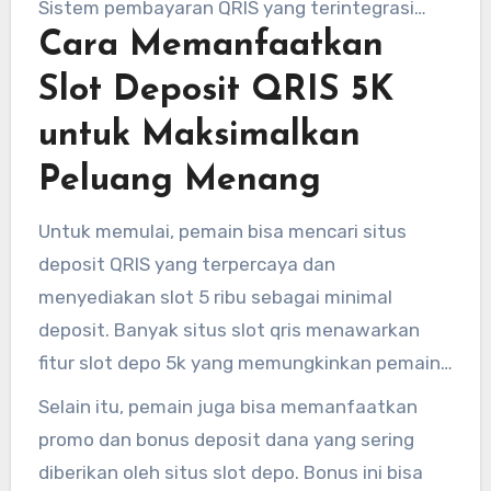
Sistem pembayaran QRIS yang terintegrasi
bisa jadi lebih berharga.
Cara Memanfaatkan
dengan berbagai bank dan dompet digital di
Indonesia membuat setiap transaksi terekam
Slot Deposit QRIS 5K
dengan baik dan transparan. Hal ini membuat
untuk Maksimalkan
slot depo QRIS sangat direkomendasikan bagi
pemain yang mengutamakan kenyamanan dan
Peluang Menang
keamanan.
Untuk memulai, pemain bisa mencari situs
deposit QRIS yang terpercaya dan
menyediakan slot 5 ribu sebagai minimal
deposit. Banyak situs slot qris menawarkan
fitur slot depo 5k yang memungkinkan pemain
mengisi saldo dengan jumlah kecil, misalnya
Selain itu, pemain juga bisa memanfaatkan
slot depo 5k. Setelah melakukan deposit,
promo dan bonus deposit dana yang sering
pemain dapat langsung memilih berbagai jenis
diberikan oleh situs slot depo. Bonus ini bisa