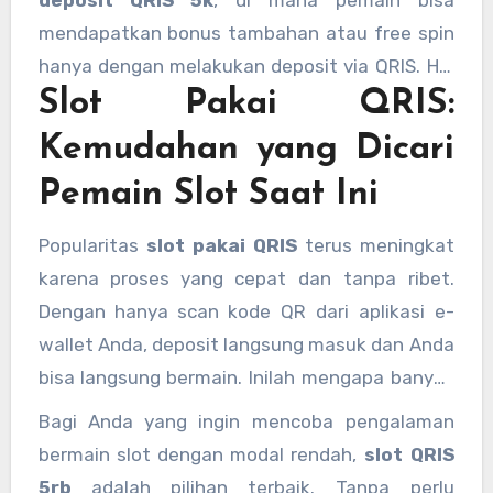
populer
di
Indonesia.
mendapatkan
bonus
tambahan
atau
free
spin
hanya
dengan
melakukan
deposit
via
QRIS.
Hal
Slot
Pakai
QRIS:
ini
tentu
menjadi
nilai
tambah
bagi
pemain
yang
ingin
mendapatkan
lebih
banyak
peluang
Kemudahan
yang
Dicari
menang
dengan
modal
terbatas.
Pemain
Slot
Saat
Ini
Popularitas
slot
pakai
QRIS
terus
meningkat
karena
proses
yang
cepat
dan
tanpa
ribet.
Dengan
hanya
scan
kode
QR
dari
aplikasi
e-
wallet
Anda,
deposit
langsung
masuk
dan
Anda
bisa
langsung
bermain.
Inilah
mengapa
banyak
pemain
beralih
ke
slot
depo
QRIS
,
karena
Bagi
Anda
yang
ingin
mencoba
pengalaman
selain
mudah,
sistem
ini
juga
sangat
aman.
bermain
slot
dengan
modal
rendah,
slot
QRIS
5rb
adalah
pilihan
terbaik.
Tanpa
perlu