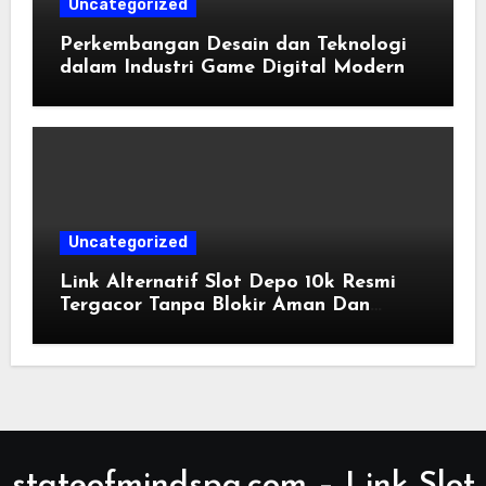
Uncategorized
Perkembangan Desain dan Teknologi
dalam Industri Game Digital Modern
Uncategorized
Link Alternatif Slot Depo 10k Resmi
Tergacor Tanpa Blokir Aman Dan
Cepat
stateofmindspa.com – Link Slot