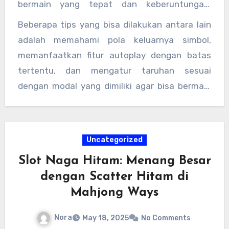
bermain yang tepat dan keberuntungan,
pemain bisa mengoptimalkan peluang untuk
Beberapa tips yang bisa dilakukan antara lain
melihat simbol scatter hitam ini muncul di
adalah memahami pola keluarnya simbol,
gulungan.
memanfaatkan fitur autoplay dengan batas
tertentu, dan mengatur taruhan sesuai
dengan modal yang dimiliki agar bisa bermain
lebih lama dan meningkatkan peluang
munculnya scatter hitam.
Uncategorized
Slot Naga Hitam: Menang Besar
dengan Scatter Hitam di
Mahjong Ways
Nora
May 18, 2025
No Comments