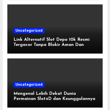
Uncategorized
Link Alternatif Slot Depo 10k Resmi
Tergacor Tanpa Blokir Aman Dan
Cepat
Uncategorized
Mengenal Lebih Dekat Dunia
Permainan Slot4D dan Keunggulannya