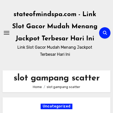
Skip
to
stateofmindspa.com - Link
content
Slot Gacor Mudah Menang
Jackpot Terbesar Hari Ini
Link Slot Gacor Mudah Menang Jackpot
Terbesar Hari Ini
slot gampang scatter
Home
slot gampang scatter
Uncategorized