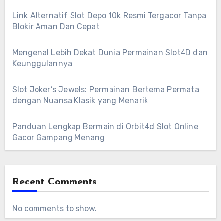
Link Alternatif Slot Depo 10k Resmi Tergacor Tanpa
Blokir Aman Dan Cepat
Mengenal Lebih Dekat Dunia Permainan Slot4D dan
Keunggulannya
Slot Joker’s Jewels: Permainan Bertema Permata
dengan Nuansa Klasik yang Menarik
Panduan Lengkap Bermain di Orbit4d Slot Online
Gacor Gampang Menang
Recent Comments
No comments to show.