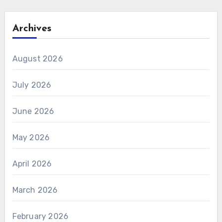
Archives
August 2026
July 2026
June 2026
May 2026
April 2026
March 2026
February 2026