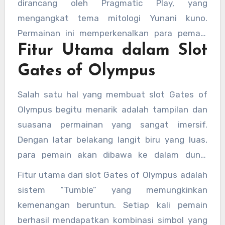
dirancang
oleh
Pragmatic
Play,
yang
mengangkat
tema
mitologi
Yunani
kuno.
Permainan
ini
memperkenalkan
para
pemain
Fitur
Utama
dalam
Slot
kepada
dewa-
dewa
Olimpus,
termasuk
Zeus,
sang
pemimpin
para
dewa,
yang
memberikan
Gates
of
Olympus
simbol-
simbol
khas
dari
dunia
mitologi
Yunani.
Dengan
grafis
yang
memukau
dan
fitur-
fitur
Salah
satu
hal
yang
membuat
slot
Gates
of
inovatif,
slot
ini
menawarkan
pengalaman
Olympus
begitu
menarik
adalah
tampilan
dan
bermain
yang
menyenangkan
dan
suasana
permainan
yang
sangat
imersif.
menguntungkan.
Dalam
artikel
ini,
kita
akan
Dengan
latar
belakang
langit
biru
yang
luas,
membahas
berbagai
aspek
dari
game
ini,
mulai
para
pemain
akan
dibawa
ke
dalam
dunia
dari
gameplay
hingga
fitur-
fitur
menarik
yang
mitologi
Yunani
yang
penuh
dengan
dewa-
Fitur
utama
dari
slot
Gates
of
Olympus
adalah
ada
dalam
slot
Gates
of
Olympus.
dewa
dan
makhluk
mitologi.
Grafik
yang
sistem “
Tumble”
yang
memungkinkan
digunakan
sangat
detail,
dengan
simbol-
simbol
kemenangan
beruntun.
Setiap
kali
pemain
seperti
cincin
emas,
mahkota,
gelas
anggur,
berhasil
mendapatkan
kombinasi
simbol
yang