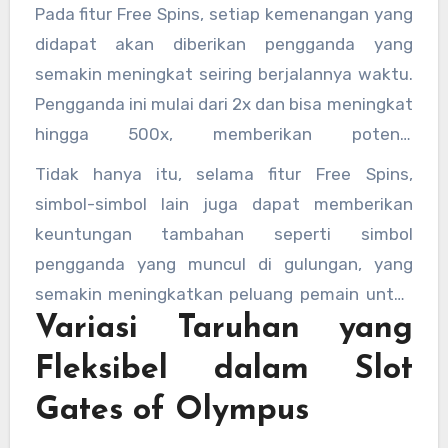
diberikan
sejumlah
putaran
gratis
yang
bisa
Pada
fitur
Free
Spins,
setiap
kemenangan
yang
memberikan
kemenangan
besar.
didapat
akan
diberikan
pengganda
yang
semakin
meningkat
seiring
berjalannya
waktu.
Pengganda
ini
mulai
dari
2x
dan
bisa
meningkat
hingga
500x,
memberikan
potensi
kemenangan
yang
sangat
besar.
Fitur
ini
Tidak
hanya
itu,
selama
fitur
Free
Spins,
membuat
setiap
putaran
semakin
menarik
dan
simbol-
simbol
lain
juga
dapat
memberikan
menggiurkan,
karena
pemain
bisa
saja
keuntungan
tambahan
seperti
simbol
mendapatkan
kemenangan
yang
sangat
besar
pengganda
yang
muncul
di
gulungan,
yang
berkat
pengganda
yang
tinggi.
semakin
meningkatkan
peluang
pemain
untuk
Variasi
Taruhan
yang
meraih
kemenangan
besar.
Fleksibel
dalam
Slot
Gates
of
Olympus