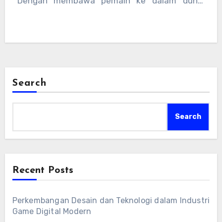
Dengan
membawa
pemain
ke
dalam
dunia
mitologi
Yunani
dan
menawarkan
pengalaman
bermain
yang
imersif,
slot
ini
menjadi
salah
satu
game
favorit
di
kalangan
pemain
slot
online.
Search
Search
Recent Posts
Perkembangan Desain dan Teknologi dalam Industri
Game Digital Modern