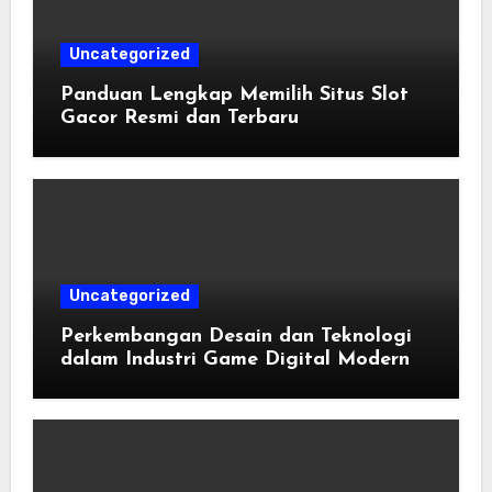
Uncategorized
Panduan Lengkap Memilih Situs Slot
Gacor Resmi dan Terbaru
Uncategorized
Perkembangan Desain dan Teknologi
dalam Industri Game Digital Modern