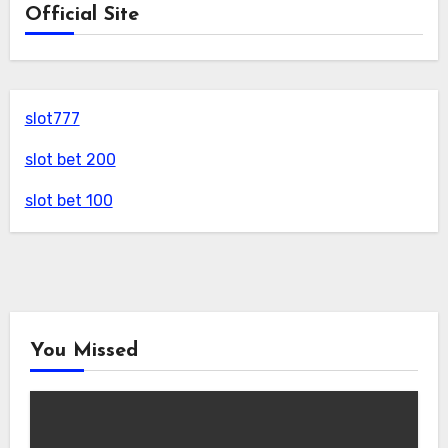
Official Site
slot777
slot bet 200
slot bet 100
You Missed