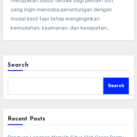
merupakan solusi terbaik bagi pemain slot
sebagai metode deposit supaya tidak ada
yang ingin mencoba peruntungan dengan
kendala saat transaksi.
modal kecil tapi tetap menginginkan
kemudahan, keamanan, dan kecepatan
transaksi. Dengan menggunakan slot dana dan
slot depo QRIS, proses deposit menjadi sangat
simpel dan cepat, memberikan kenyamanan
lebih dalam bermain. Jadi, bagi Anda yang ingin
Search
memulai bermain slot dengan modal minim,
tidak ada salahnya mencoba fitur slot depo 5k
Search
QRIS yang kini semakin populer di berbagai
situs slot online terpercaya. Selamat mencoba
dan semoga beruntung!
Recent Posts