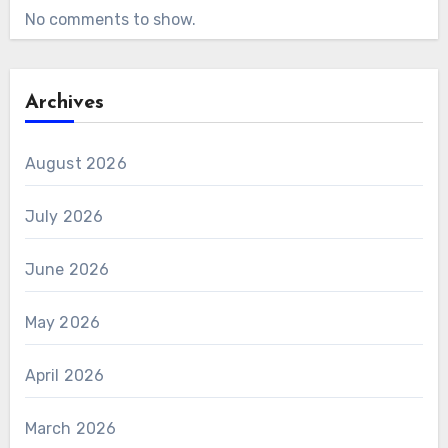
No comments to show.
Archives
August 2026
July 2026
June 2026
May 2026
April 2026
March 2026