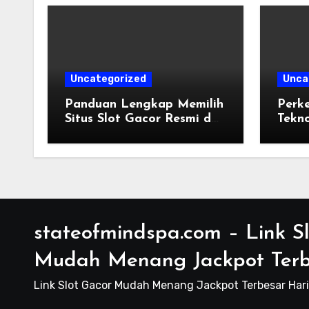
Uncategorized
Unca
Panduan Lengkap Memilih
Perk
Situs Slot Gacor Resmi dan
Tekno
Terbaru
Game
stateofmindspa.com – Link S
Mudah Menang Jackpot Terbe
Link Slot Gacor Mudah Menang Jackpot Terbesar Hari 