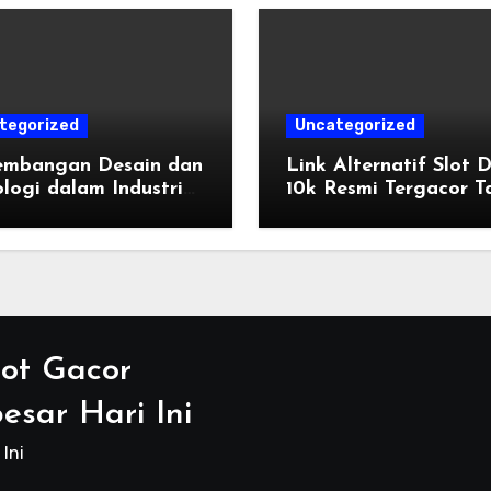
tegorized
Uncategorized
embangan Desain dan
Link Alternatif Slot 
logi dalam Industri
10k Resmi Tergacor T
 Digital Modern
Blokir Aman Dan Cep
lot Gacor
sar Hari Ini
Ini