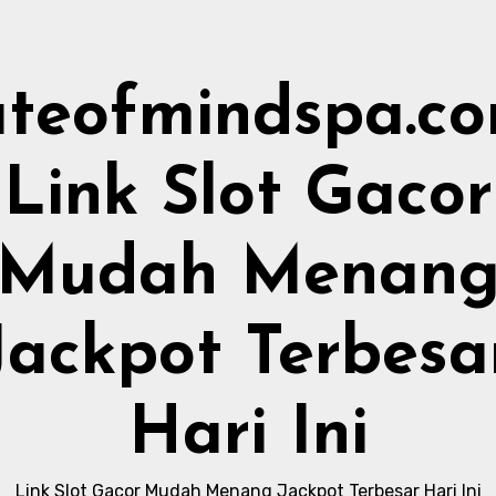
ateofmindspa.co
Link Slot Gacor
Mudah Menan
Jackpot Terbesa
Hari Ini
Link Slot Gacor Mudah Menang Jackpot Terbesar Hari Ini