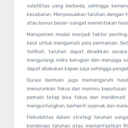
volatilitas yang berbeda, sehingga kem
kesabaran. Menyesuaikan taruhan dengan t
atau bonus besar—sangat menentukan hasil 
Manajemen modal menjadi faktor penting
kecil untuk mengamati pola permainan. Se
terlihat, taruhan dapat dinaikkan secar
mengurangi risiko kerugian dan menjaga s
dapat dilakukan kapan saja sehingga pengelo
Durasi bermain juga memengaruhi hasi
menurunkan fokus dan memicu keputusan e
pemain tetap bisa fokus dan menikmati 
menguntungkan, berhenti sejenak dan melanj
Fleksibilitas dalam strategi taruhan san
kombinasi taruhan atau memanfaatkan fit