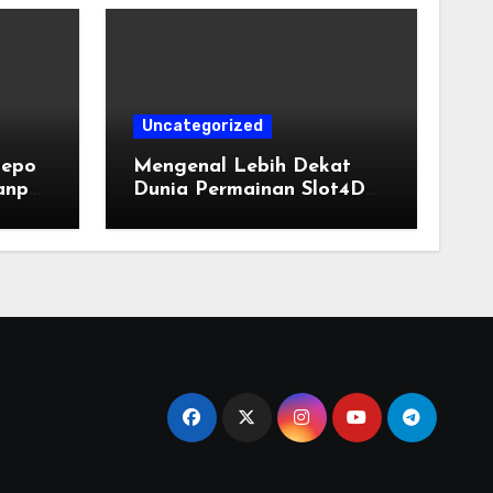
Uncategorized
Depo
Mengenal Lebih Dekat
anpa
Dunia Permainan Slot4D
at
dan Keunggulannya