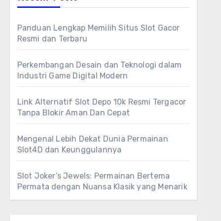
Panduan Lengkap Memilih Situs Slot Gacor
Resmi dan Terbaru
Perkembangan Desain dan Teknologi dalam
Industri Game Digital Modern
Link Alternatif Slot Depo 10k Resmi Tergacor
Tanpa Blokir Aman Dan Cepat
Mengenal Lebih Dekat Dunia Permainan
Slot4D dan Keunggulannya
Slot Joker’s Jewels: Permainan Bertema
Permata dengan Nuansa Klasik yang Menarik