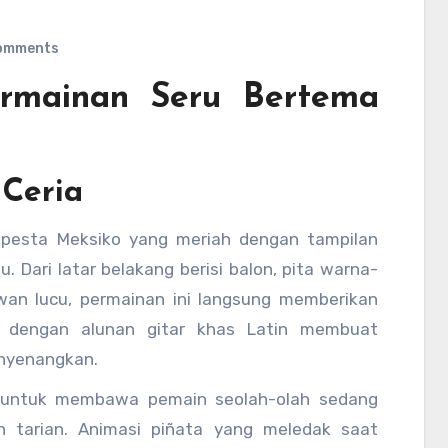
omments
ermainan Seru Bertema
Ceria
pesta Meksiko yang meriah dengan tampilan
Dari latar belakang berisi balon, pita warna-
wan lucu, permainan ini langsung memberikan
r dengan alunan gitar khas Latin membuat
nyenangkan.
g untuk membawa pemain seolah-olah sedang
 tarian. Animasi piñata yang meledak saat