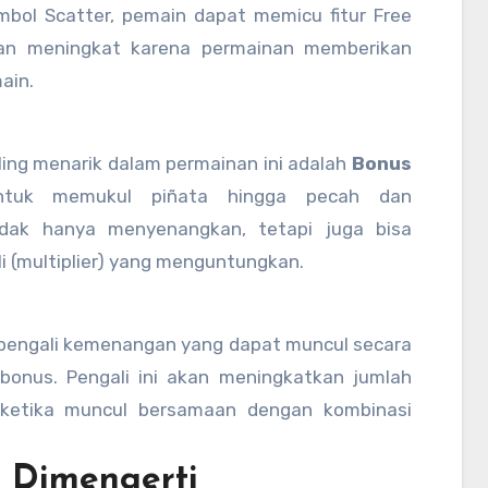
bol Scatter, pemain dapat memicu fitur Free
gan meningkat karena permainan memberikan
ain.
ling menarik dalam permainan ini adalah
Bonus
ntuk memukul piñata hingga pecah dan
idak hanya menyenangkan, tetapi juga bisa
 (multiplier) yang menguntungkan.
 pengali kemenangan yang dapat muncul secara
onus. Pengali ini akan meningkatkan jumlah
 ketika muncul bersamaan dengan kombinasi
 Dimengerti