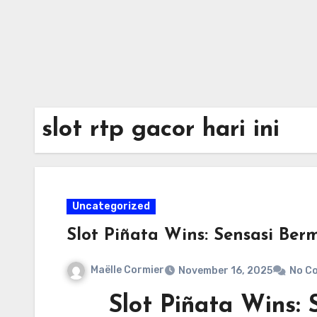
slot rtp gacor hari ini
Uncategorized
Slot Piñata Wins: Sensasi Ber
Maëlle Cormier
November 16, 2025
No C
Slot Piñata Wins: 