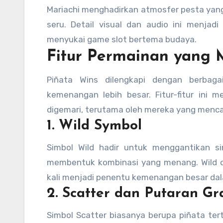
Mariachi menghadirkan atmosfer pesta yang
seru. Detail visual dan audio ini menjadi
menyukai game slot bertema budaya.
Fitur Permainan yang
Piñata Wins dilengkapi dengan berbag
kemenangan lebih besar. Fitur-fitur ini 
digemari, terutama oleh mereka yang menca
1. Wild Symbol
Simbol Wild hadir untuk menggantikan s
membentuk kombinasi yang menang. Wild d
kali menjadi penentu kemenangan besar da
2. Scatter dan Putaran Gr
Simbol Scatter biasanya berupa piñata ter