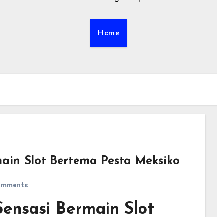
Home
main Slot Bertema Pesta Meksiko
omments
Sensasi Bermain Slot