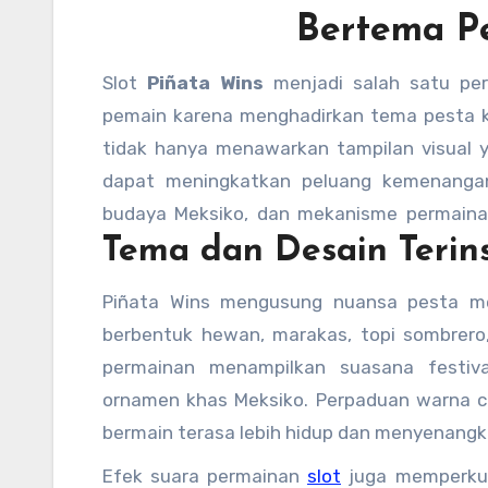
Bertema P
Slot
Piñata Wins
menjadi salah satu pe
pemain karena menghadirkan tema pesta k
tidak hanya menawarkan tampilan visual yan
dapat meningkatkan peluang kemenangan
budaya Meksiko, dan mekanisme permaina
Tema dan Desain Terin
pilihan tepat bagi pemain yang ingin merasa
Piñata Wins mengusung nuansa pesta me
berbentuk hewan, marakas, topi sombrero,
permainan menampilkan suasana festiva
ornamen khas Meksiko. Perpaduan warna 
bermain terasa lebih hidup dan menyenangk
Efek suara permainan
slot
juga memperkua