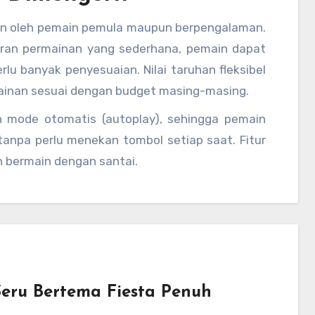
an oleh pemain pemula maupun berpengalaman.
uran permainan yang sederhana, pemain dapat
u banyak penyesuaian. Nilai taruhan fleksibel
nan sesuai dengan budget masing-masing.
an mode otomatis (autoplay), sehingga pemain
anpa perlu menekan tombol setiap saat. Fitur
n bermain dengan santai.
Seru Bertema Fiesta Penuh