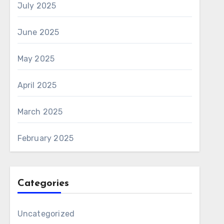
July 2025
June 2025
May 2025
April 2025
March 2025
February 2025
Categories
Uncategorized