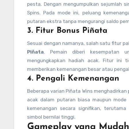
pesta. Dengan mengumpulkan sejumlah sim
Spins. Pada mode ini, peluang kemenan
putaran ekstra tanpa mengurangi saldo pem
3. Fitur Bonus Piñata
Sesuai dengan namanya, salah satu fitur pa
Piñata
. Pemain diberi kesempatan u
mengungkapkan hadiah acak. Fitur ini t
memberikan kemenangan besar atau pengali
4. Pengali Kemenangan
Beberapa varian Piñata Wins menghadirkan
acak dalam putaran biasa maupun mode b
kemenangan secara signifikan, terutama
simbol bernilai tinggi.
Gameplay yang Mudah