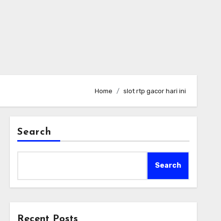
Home
slot rtp gacor hari ini
Search
Search
Recent Posts