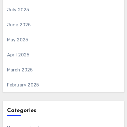
July 2025
June 2025
May 2025
April 2025
March 2025
February 2025
Categories