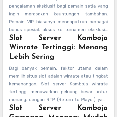
pengalaman eksklusif bagi pemain setia yang
ingin merasakan keuntungan tambahan.
Pemain VIP biasanya mendapatkan berbagai
bonus spesial, akses ke turnamen eksklusif,
Slot Server Kamboja
dan pelayanan yang lebih personal. Ini adalah
cara bagi pemain untuk menikmati
Winrate Tertinggi: Menang
pengalaman bermain slot yang lebih premium
Lebih Sering
dan menguntungkan.
Bagi banyak pemain, faktor utama dalam
memilih situs slot adalah winrate atau tingkat
kemenangan. Slot server Kamboja winrate
tertinggi menawarkan peluang besar untuk
menang, dengan RTP (Return to Player) yang
Slot Server Kamboja
tinggi. Pemain yang memilih situs ini dapat
merasakan kepuasan lebih dalam setiap