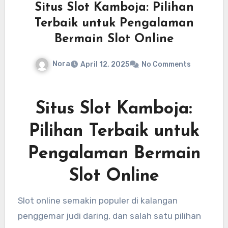
Situs Slot Kamboja: Pilihan
Terbaik untuk Pengalaman
Bermain Slot Online
Nora
April 12, 2025
No Comments
Situs Slot Kamboja:
Pilihan Terbaik untuk
Pengalaman Bermain
Slot Online
Slot online semakin populer di kalangan
penggemar judi daring, dan salah satu pilihan