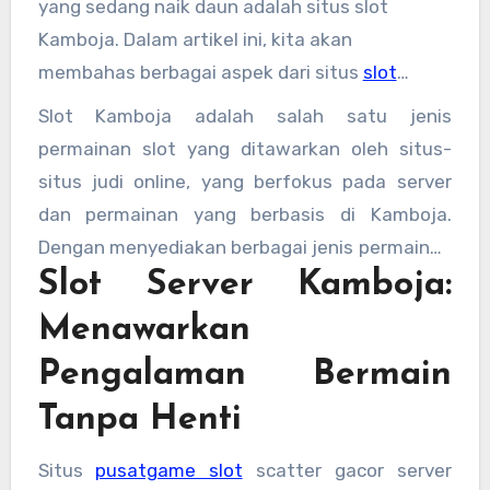
yang sedang naik daun adalah situs slot
Kamboja. Dalam artikel ini, kita akan
membahas berbagai aspek dari situs
slot
server kamboja
terpercaya
, termasuk server,
Slot Kamboja adalah salah satu jenis
game, serta alasan mengapa ini bisa menjadi
permainan slot yang ditawarkan oleh situs-
pilihan terbaik untuk Anda.
situs judi online, yang berfokus pada server
dan permainan yang berbasis di Kamboja.
Dengan menyediakan berbagai jenis permainan
Slot Server Kamboja:
slot yang menarik, situs slot Kamboja menarik
perhatian banyak pemain karena menawarkan
Menawarkan
pengalaman yang memuaskan dan peluang
Pengalaman Bermain
kemenangan yang tinggi.
Tanpa Henti
Situs
pusatgame slot
scatter gacor
server