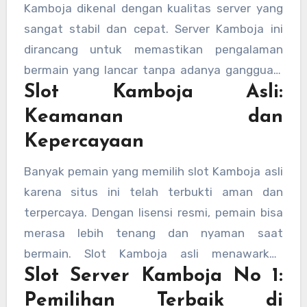
Kamboja dikenal dengan kualitas server yang
sangat stabil dan cepat. Server Kamboja ini
dirancang untuk memastikan pengalaman
bermain yang lancar tanpa adanya gangguan.
Slot Kamboja Asli:
Pemain bisa menikmati permainan dengan
kualitas grafis yang sangat baik dan koneksi
Keamanan dan
yang tidak terputus, menjadikan setiap
Kepercayaan
putaran semakin seru.
Banyak pemain yang memilih slot Kamboja asli
karena situs ini telah terbukti aman dan
terpercaya. Dengan lisensi resmi, pemain bisa
merasa lebih tenang dan nyaman saat
bermain. Slot Kamboja asli menawarkan
Slot Server Kamboja No 1:
berbagai jenis permainan slot yang dapat
diakses kapan saja, dengan tingkat keamanan
Pemilihan Terbaik di