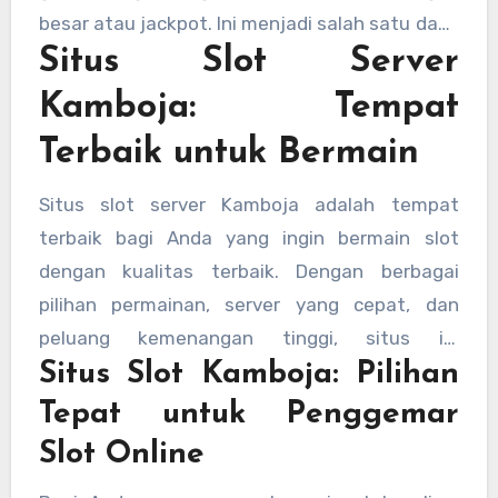
besar atau jackpot. Ini menjadi salah satu daya
Situs Slot Server
tarik utama bagi pemain, karena mereka
percaya bahwa permainan ini dapat
Kamboja: Tempat
memberikan hasil yang luar biasa.
Terbaik untuk Bermain
Situs slot server Kamboja adalah tempat
terbaik bagi Anda yang ingin bermain slot
dengan kualitas terbaik. Dengan berbagai
pilihan permainan, server yang cepat, dan
peluang kemenangan tinggi, situs ini
Situs Slot Kamboja: Pilihan
menawarkan pengalaman bermain yang
menyenangkan dan menguntungkan. Jika
Tepat untuk Penggemar
Anda mencari situs slot Kamboja dengan
Slot Online
pelayanan yang prima, pilihan terbaik ada di