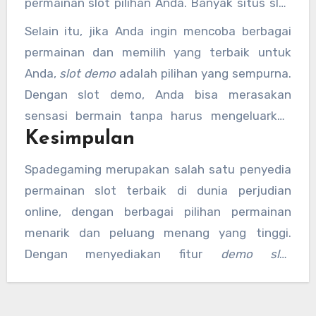
permainan slot pilihan Anda. Banyak situs slot
Spadegaming juga menawarkan berbagai
Selain itu, jika Anda ingin mencoba berbagai
metode pembayaran yang mudah dan aman,
permainan dan memilih yang terbaik untuk
seperti transfer bank, e-wallet, atau bahkan
Anda,
slot demo
adalah pilihan yang sempurna.
cryptocurrency.
Dengan slot demo, Anda bisa merasakan
sensasi bermain tanpa harus mengeluarkan
Kesimpulan
uang asli. Ini adalah kesempatan bagus untuk
mengenal lebih dekat fitur-fitur yang
Spadegaming merupakan salah satu penyedia
ditawarkan oleh permainan slot, serta
permainan slot terbaik di dunia perjudian
mencoba strategi berbeda untuk menemukan
online, dengan berbagai pilihan permainan
kombinasi yang paling menguntungkan.
menarik dan peluang menang yang tinggi.
Dengan menyediakan fitur
demo slot
Spadegaming
, pemain dapat dengan mudah
mencoba permainan tanpa risiko uang