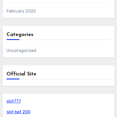
February 2025
Categories
Uncategorized
Official Site
slot777
slot bet 200